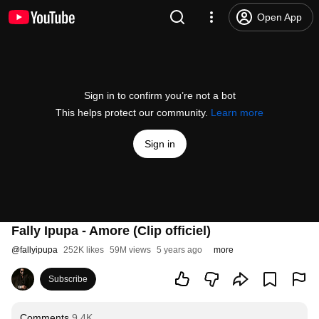
Open App
Sign in to confirm you’re not a bot
This helps protect our community.
Learn more
Sign in
Fally Ipupa - Amore (Clip officiel)
@
fallyipupa
252K likes
59M views
5 years ago
more
Subscribe
Comments
9.4K