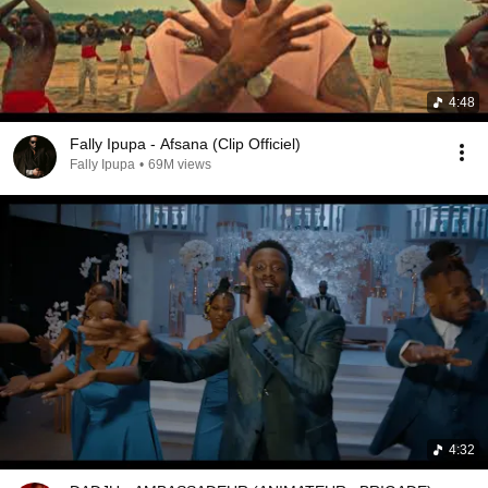
4:48
Fally Ipupa - Afsana (Clip Officiel)
Fally Ipupa
•
69M views
4:32