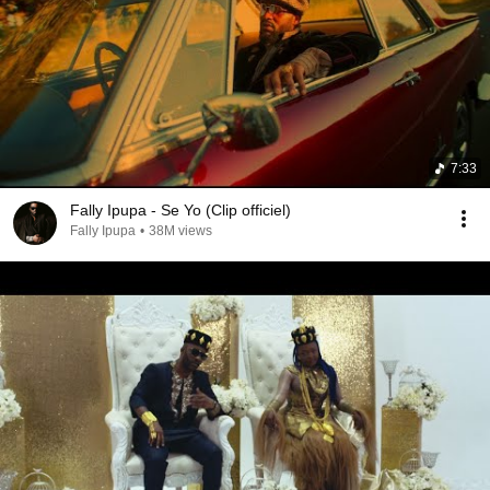
7:33
Fally Ipupa - Se Yo (Clip officiel)
Fally Ipupa
•
38M views