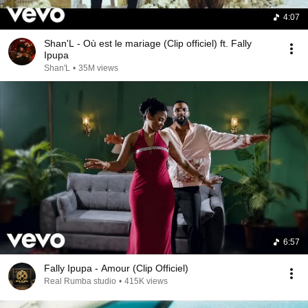
4:07
Shan'L - Où est le mariage (Clip officiel) ft. Fally
Ipupa
Shan'L
•
35M views
6:57
Fally Ipupa - Amour (Clip Officiel)
Real Rumba studio
•
415K views