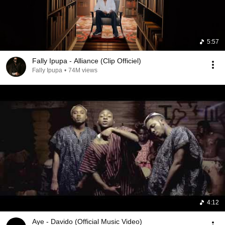
5:57
Fally Ipupa - Alliance (Clip Officiel)
Fally Ipupa
•
74M views
4:12
Aye - Davido (Official Music Video)