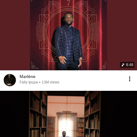
8:48
Marlène
Fally Ipupa
•
13M views