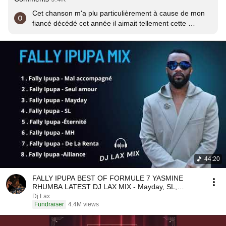
Cet chanson m'a plu particulièrement à cause de mon 
fiancé décédé cet année il aimait tellement cette 
musique que j'ai j'ai fini par l'aimer a mon tour 🥺🥺🥺la 
mort n'arrête pas l'amour merci Fally
44:20
FALLY IPUPA BEST OF FORMULE 7 YASMINE
RHUMBA LATEST DJ LAX MIX - Mayday, SL,
Alliance, De la Renta
Dj Lax
Fundraiser
4.4M views