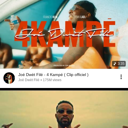
3:35
Joé Dwèt Filé - 4 Kampé ( Clip officiel )
Joé Dwèt Filé
•
175M views