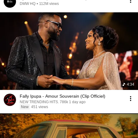
DMW HQ
•
112M views
4:34
Fally Ipupa - Amour Souverain (Clip Officiel)
NEW TRENDING HITS. 786k 1 day ago
New
451 views