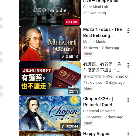
Live — Deep Focus 
Music for Work, 
Clear Mind Lab
Study & Coding
339 watching
LIVE
Mozart Focus - The 
Best Relaxing 
Classical Music 
Mozart Music
Ever By Mozart - 
3K views
•
2 days ago
Music for Studying, 
New
3:05:10
Concentration
有護照、有簽證，為
什麼還是不讓走？中
共出境新規，管的遠
文昭談古論今 -Wen Zhao Official
不止是人（文昭談古
495K views
•
2 days ago
論今1735期）
New
22:13
Chopin 432Hz | 
Peaceful Quiet 
Piano Melodies for 
Classical Universe
Relaxation
1.3K views
•
2 days ago
New
3:28:44
Happy August 