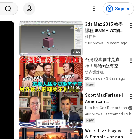
Sign in
3ds Max 2015 教學
課程 0038 Pivot物件
軸心 練習
鍾日欣
2.8K views
•
9 years ago
2:46
台湾腔喜剧才是真
神！粤语+台湾腔，笑
到飙泪！黑老大丝滑
笑点爆炸机
切换夹子音，另外俩
20K views
•
3 days ago
人的嘲笑不像演的 #
New
1:23:03
喜人奇妙夜 #一年一
Scott MacFarlane | 
度喜剧大赛 #喜人奇
American 
妙夜2 #喜剧 #搞笑 #
Conversations
Heather Cox Richardson
一喜 #二喜 #喜单3 #
48K views
•
Streamed 19 hours ago
小品
New
47:01
Work Jazz Playlist 
☕ Smooth Jazz and 