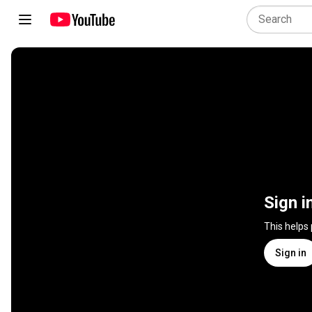
Sign i
This helps
Sign in