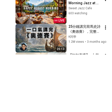
Morning Jazz at 
Summer Lakeside 
Sweet Jazz Cafe
Porch Ambience ☀️ 
603 watching
Jazz Relaxing 
LIVE
Music for Stress 
25分鐘講完荷馬史詩
Relief
《奧德賽》，完整劇
情一口氣看懂 | 這部
K同學
西方文學的開山之
1.2M views
•
3 months ago
作，到底有多精彩？
25:13
【知知直播】- 十個
常見的建築室內設計
材質設定技巧分享
鍾日欣
453 views
•
Streamed 3 years ago
1:07:29
胡錦濤突然成為北戴
河關鍵力量？胡錦
濤、溫家寶兩家驚悚
精英論壇
傳言接連爆發。鄧樸
110K views
•
Streamed 2 days ago
方、劉源、胡德平結
New
50:44
成倒習聯盟！軍隊開