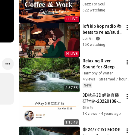
Sweet Bossa Nova 
Jazz For Soul
Music for Work, 
622 watching
Study & Relax
LIVE
lofi hip hop radio 📚 
beats to relax/study 
to
Lofi Girl
15K watching
LIVE
Relaxing River 
Sound for Sleep 
Therapy • Relieve 
Harmony of Water
Stress, Anxiety & 
4 views
•
Streamed 7 hours ago
Insomnia
New
3:57:55
3D就是3D 網路直播
研討會-20220108-03 
VRay 5 2 新功能
鍾日欣
1K views
•
4 years ago
1:15:48
🔴 24/7 𝐂𝐄𝐎 𝐌𝐎𝐃𝐄 