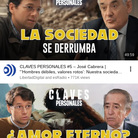
49:59
CLAVES PERSONALES #5 – José Cabrera |
“‘Hombres débiles, valores rotos’: Nuestra sociedad
colapsa”
LibertadDigital and esRadio
•
771K views