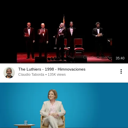
35:40
The Luthiers - 1998 - Himnovaciones
Claudio Taborda
•
135K views