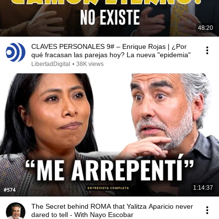
48:20
CLAVES PERSONALES 9# – Enrique Rojas | ¿Por
qué fracasan las parejas hoy? La nueva "epidemia"
LibertadDigital
•
38K views
1:14:37
The Secret behind ROMA that Yalitza Aparicio never
dared to tell - With Nayo Escobar