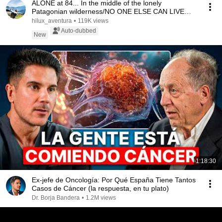
ALONE at 84... In the middle of the lonely
Patagonian wilderness/NO ONE ELSE CAN LIVE
HERE!
hilux_aventura
•
119K views
Auto-dubbed
New
1:18:30
Ex-jefe de Oncología: Por Qué España Tiene Tantos
Casos de Cáncer (la respuesta, en tu plato)
Dr. Borja Bandera
•
1.2M views