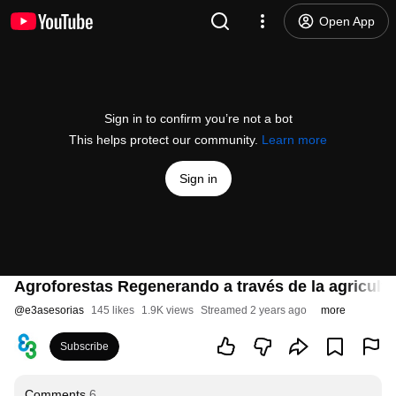
Open App
Sign in to confirm you’re not a bot
This helps protect our community.
Learn more
Sign in
Agroforestas ​Regenerando a través de la agricultur
@
e3asesorias
145 likes
1.9K views
Streamed 2 years ago
more
Subscribe
Comments
6