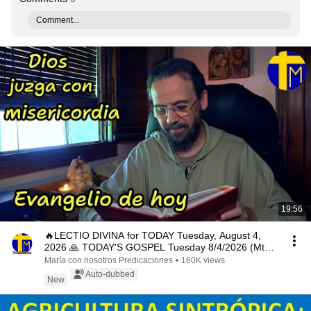
Comment...
19:56
🔥LECTIO DIVINA for TODAY Tuesday, August 4,
2026 🙏 TODAY'S GOSPEL Tuesday 8/4/2026 (Mt
15:1-2, 10...
María con nosotros Predicaciones
•
160K views
Auto-dubbed
New