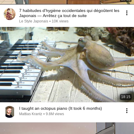
7 habitudes d'hygiène occidentales qui dégoûtent les
Japonais — Arrêtez ça tout de suite
Le Style Japonais
•
10K views
18:15
I taught an octopus piano (It took 6 months)
Mattias Krantz
•
9.8M views