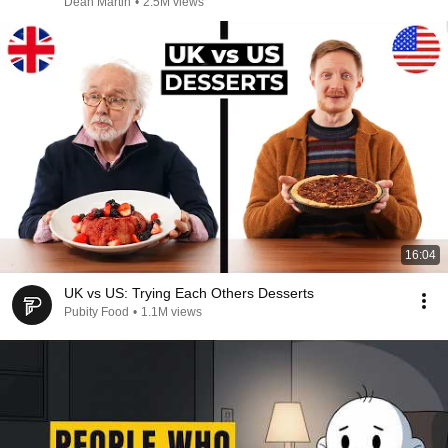
Dean Martin
•
2.5M views
16:04
UK vs US: Trying Each Others Desserts
Pubity Food
•
1.1M views