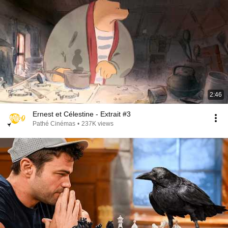
2:46
Ernest et Célestine - Extrait #3
Pathé Cinémas
•
237K views