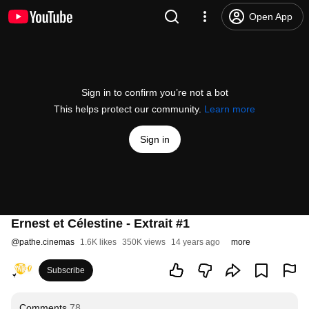
Open App
Sign in to confirm you’re not a bot
This helps protect our community.
Learn more
Sign in
Ernest et Célestine - Extrait #1
@
pathe.cinemas
1.6K likes
350K views
14 years ago
more
Subscribe
Comments
78