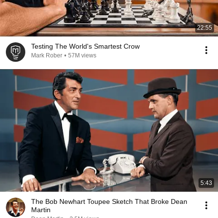
22:55
Testing The World's Smartest Crow
Mark Rober
•
57M views
5:43
The Bob Newhart Toupee Sketch That Broke Dean
Martin