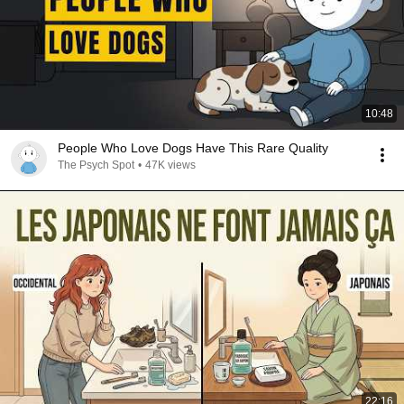
10:48
People Who Love Dogs Have This Rare Quality
The Psych Spot
•
47K views
22:16