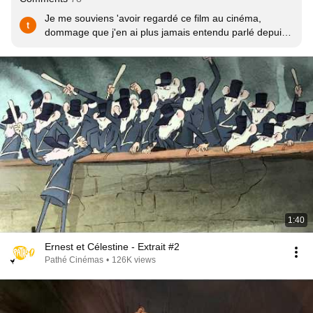
Je me souviens 'avoir regardé ce film au cinéma, 
dommage que j'en ai plus jamais entendu parlé depuis, 
jusqu'à m'en rappeler soudainement sans aucune 
raison, là, juste maintenant.
1:40
Ernest et Célestine - Extrait #2
Pathé Cinémas
•
126K views