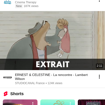
Cinema Therapy
New
187K views
2:11
ERNEST & CELESTINE - La rencontre - Lambert
Wilson
STUDIOCANAL France
•
124K views
Shorts