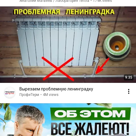
Анатолий Матвеев / Лаборатория Тепла
•
174K views
9:35
Вырезаем проблемную ленинградку
ПрофиТерм
•
4M views