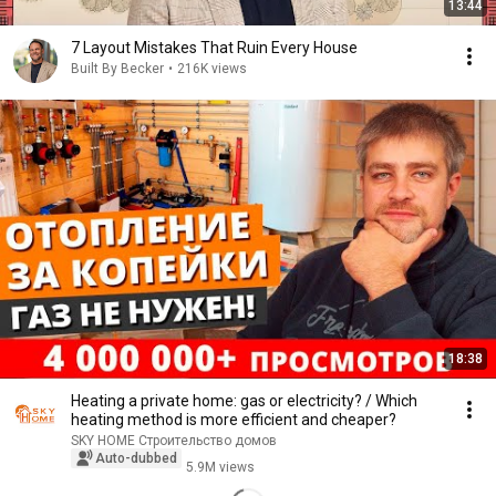
13:44
7 Layout Mistakes That Ruin Every House
Built By Becker
•
216K views
18:38
Heating a private home: gas or electricity? / Which
heating method is more efficient and cheaper?
SKY HOME Строительство домов
Auto-dubbed
5.9M views