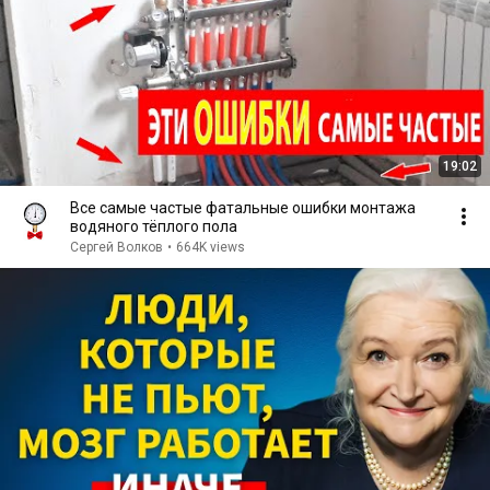
19:02
Все самые частые фатальные ошибки монтажа
водяного тёплого пола
Сергей Волков
•
664K views