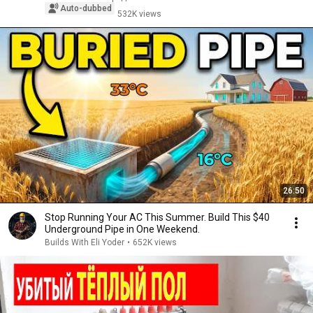
Auto-dubbed
532K views
26:50
Stop Running Your AC This Summer. Build This $40
Underground Pipe in One Weekend.
Builds With Eli Yoder
•
652K views