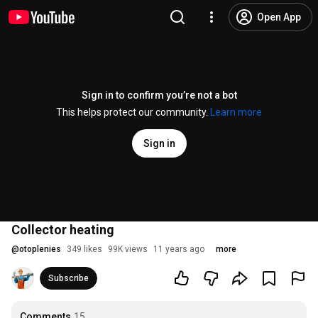
Open App
Sign in to confirm you’re not a bot
This helps protect our community.
Learn more
Sign in
Collector heating
@
otoplenies
349 likes
99K views
11 years ago
more
Subscribe
Comments
15