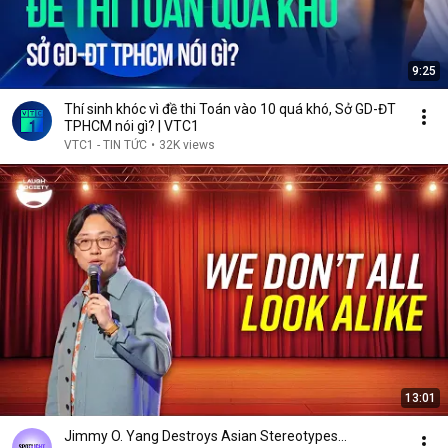
9:25
Thí sinh khóc vì đề thi Toán vào 10 quá khó, Sở GD-ĐT
TPHCM nói gì? | VTC1
VTC1 - TIN TỨC
•
32K views
13:01
Jimmy O. Yang Destroys Asian Stereotypes...