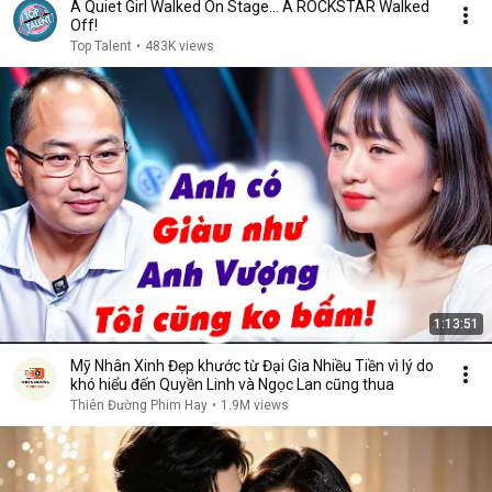
A Quiet Girl Walked On Stage… A ROCKSTAR Walked
Off!
Top Talent
•
483K views
1:13:51
Mỹ Nhân Xinh Đẹp khước từ Đại Gia Nhiều Tiền vì lý do
khó hiểu đến Quyền Linh và Ngọc Lan cũng thua
Thiên Đường Phim Hay
•
1.9M views