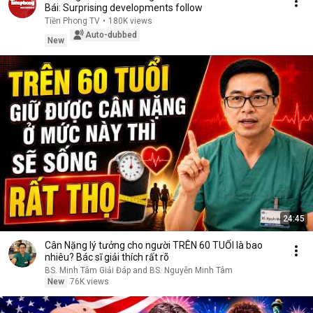
Bái: Surprising developments follow
Tiền Phong TV
•
180K views
Auto-dubbed
New
24:45
Cân Nặng lý tưởng cho người TRÊN 60 TUỔI là bao
nhiêu? Bác sĩ giải thích rất rõ
BS. Minh Tâm Giải Đáp and BS. Nguyễn Minh Tâm
New
76K views