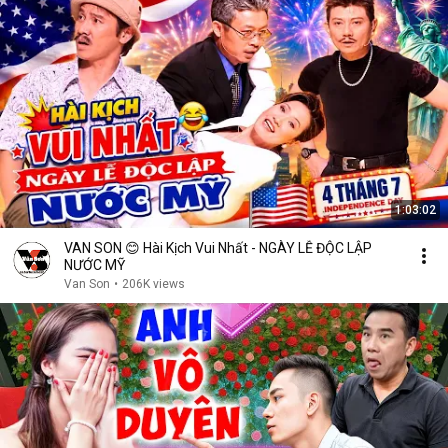
1:03:02
VAN SON 😊 Hài Kịch Vui Nhất - NGÀY LỄ ĐỘC LẬP
NƯỚC MỸ
Van Son
•
206K views