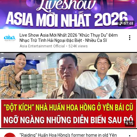
57:48
Live Show Asia Mới Nhất 2026 "Khúc Thụy Du" Đêm
Nhạc Trữ Tình Hải Ngoại Đặc Biệt - Nhiều Ca Sĩ
Asia Entertainment Official
•
524K views
9:15
"Raiding" Huấn Hoa Hồng's former home in old Yên