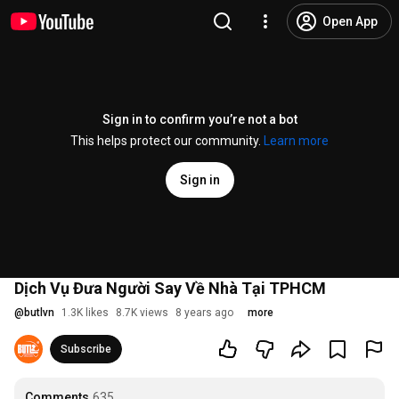
Open App
Sign in to confirm you’re not a bot
This helps protect our community.
Learn more
Sign in
Dịch Vụ Đưa Người Say Về Nhà Tại TPHCM
@
butlvn
1.3K likes
8.7K views
8 years ago
more
Subscribe
Comments
635