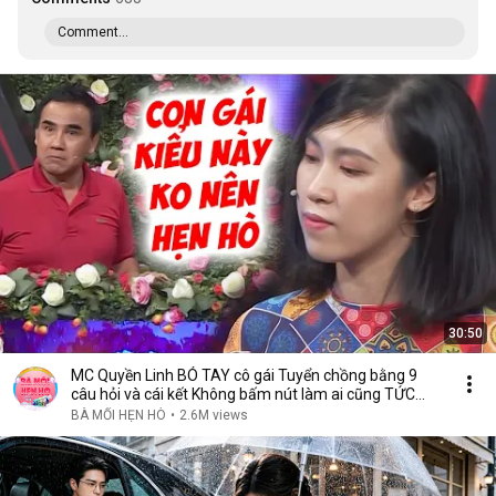
Comment...
30:50
MC Quyền Linh BÓ TAY cô gái Tuyển chồng bằng 9
câu hỏi và cái kết Không bấm nút làm ai cũng TỨC
GIẬN
BÀ MỐI HẸN HÒ
•
2.6M views