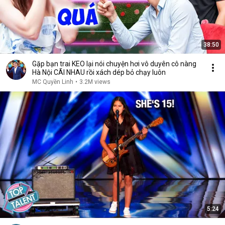
38:50
Gặp bạn trai KEO lại nói chuyện hơi vô duyên cô nàng
Hà Nội CÃI NHAU rồi xách dép bỏ chạy luôn
MC Quyền Linh
•
3.2M views
5:24