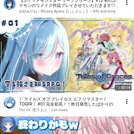
【ポケットモンスター リーフグリーン】#12 初代ポ
ケモンのリメイク作品プレイさせていただきます🤍【
白砂あやね / にじさんじ 】
白砂あやね / Shirasa Ayane【にじさんじ】
•
896 watching
11:50:18
〖 テイルズ オブ グレイセス エフ リマスター /
TOGFR 〗#01 完全初見！！昨日発売したばかりのリ
マスター版✧*｡ 〖 透乃おと / Varium 〗
Oto Ch. 透乃 おと
•
22K views