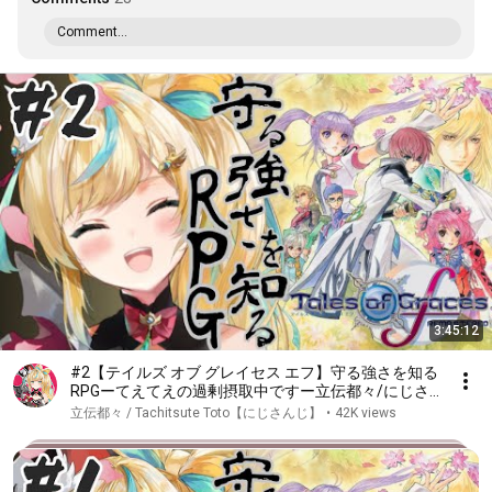
Comment...
3:45:12
#2【テイルズ オブ グレイセス エフ】守る強さを知る
RPGーてえてえの過剰摂取中ですー立伝都々/にじさ
んじ】
立伝都々 / Tachitsute Toto【にじさんじ】
•
42K views