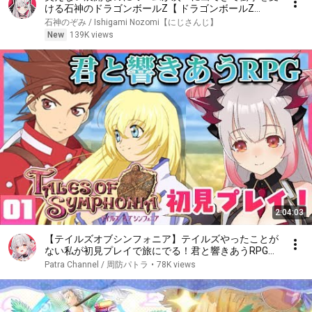
ける石神のドラゴンボールZ【 ドラゴンボールZ
KAKAROT / 石神のぞみ #石神のぞみ切り抜き 】
石神のぞみ / Ishigami Nozomi【にじさんじ】
New
139K views
2:04:03
【テイルズオブシンフォニア】テイルズやったことが
ない私が初見プレイで旅にでる！君と響きあうRPG！
#1【周防パトラ / ハニスト】
Patra Channel / 周防パトラ
•
78K views