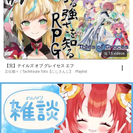
15 videos
【完】テイルズ オブ グレイセス エフ
立伝都々 / Tachitsute Toto【にじさんじ】 · Playlist