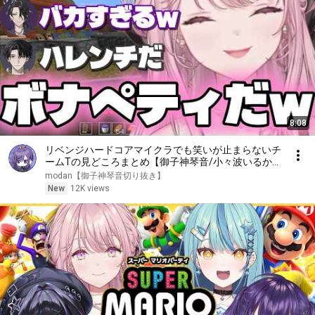
8:08
リベンジハードコアマイクラでも笑いが止まらないチ
ームTの見どころまとめ【御子神琴音/小々波いるか/
塚原大地/男虎】
modan【御子神琴音切り抜き】
New
12K views