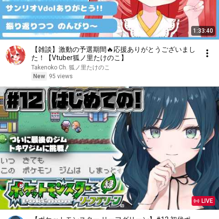
1:33:40
【雑談】激動の予選期間🔥応援ありがとうございまし
た！【Vtuber狐ノ里たけのこ】
Takenoko Ch. 狐ノ里たけのこ
New
95 views
LIVE