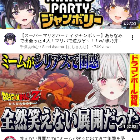
2:57:53
【スーパー マリオパーティ ジャンボリー】あらなみ
で出会った４人！マリパで遊ぶぞ～！！w/ 珠乃井ナ
ナ先輩 七瀬すず菜先輩 御子神琴音 【にじさんじ /
千凛あゆむ / Senri Ayumu【にじさんじ】
•
74K views
千凛あゆむ】
1:02:02
笑えない展開なのにミームが次々に出てきて衝撃を受