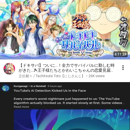
6:11:29
【ドキサバ】ついに…！全力でサバイバルに勤しむ時
がきた…🎾王子様たちとかわいこちゃんの恋愛見届け
人になるぞ！！※ネタバレあり※※告白シーンあり
立伝都々 / Tachitsute Toto【にじさんじ】
•
26K views
※【立伝都々 / にじさんじ】