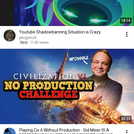
18:14
Youtube Shadowbanning Situation is Crazy
penguinz0
New
712K views
35:23
Playing Civ 6 Without Production - Sid Meier IS A