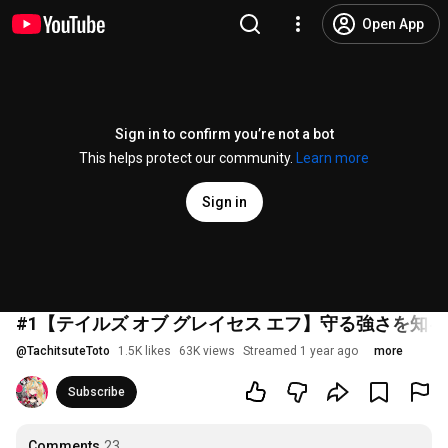
Open App
Sign in to confirm you’re not a bot
This helps protect our community.
Learn more
Sign in
#1【テイルズ オブ グレイセス エフ】守る強さを知
@
TachitsuteToto
1.5K likes
63K views
Streamed 1 year ago
more
Subscribe
Comments
23