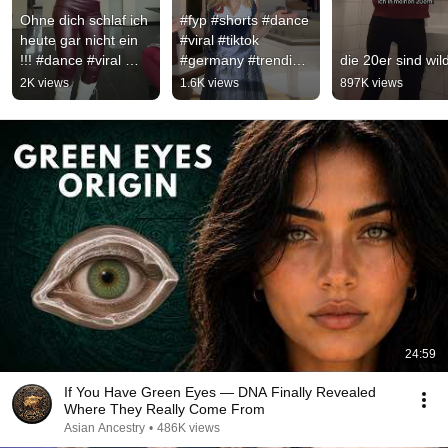
Ohne dich schlaf ich 
#fyp #shorts #dance 
heute gar nicht ein 
#viral #tiktok 
!!! #dance #viral 
#germany #trending 
die 20er sind wil
#dancer
#fashion 
2K views
1.6K views
897K views
#fashiontrends 
#worldcup
24:59
If You Have Green Eyes — DNA Finally Revealed
Where They Really Come From
Asian Ancestry
•
486K views