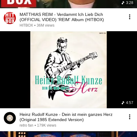
3:28
MATTHIAS REIM - Verdammt Ich Lieb Dich
(OFFICIAL VIDEO) 'REIM' Album (HITBOX)
HITBOX
•
36M views
4:57
Heinz Rudolf Kunze - Dein ist mein ganzes Herz
(Original 1985 Extended Version)
retro fan
•
179K views