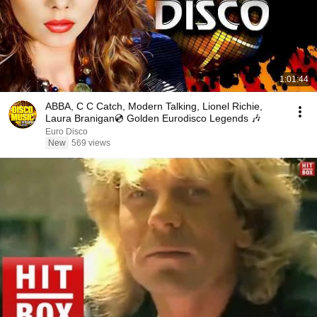
1:01:44
ABBA, C C Catch, Modern Talking, Lionel Richie,
Laura Branigan💿 Golden Eurodisco Legends 🎶
Euro Disco
New
569 views