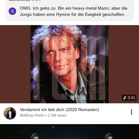
OMG. Ich gebs zu. Bin ein heavy metal Mann, aber die 
Jungs haben eine Hymne für die Ewigkeit geschaffen. 
War damals 14 und meine damalige Flamme und ich 
saßen im Bus und haben uns den Kopfhörer meines 
Walkmans geteilt. Wie geil ist diese Erinnerung... Musik 
ist doch DIE universale Sprache. Big thx MF.
3:41
Verdammt ich lieb dich (2020 Remaster)
Matthias Reim
•
2.5M views