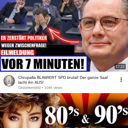
17:22
Chrupalla BLAMIERT SPD brutal! Der ganze Saal
lacht ihn AUS!
Gedankenblitz
•
104K views