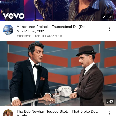
3:34
Münchener Freiheit - Tausendmal Du (Die
MusikShow, 2005)
Münchener Freiheit
•
448K views
5:43
The Bob Newhart Toupee Sketch That Broke Dean
Martin