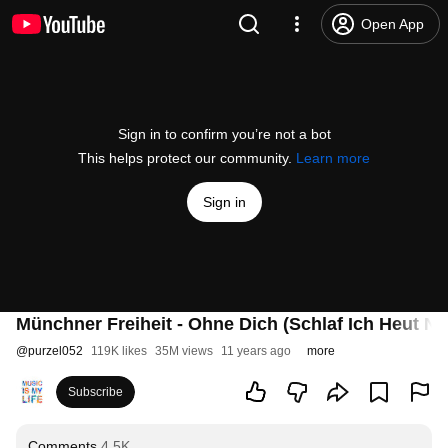
Open App
Sign in to confirm you’re not a bot
This helps protect our community.
Learn more
Sign in
Münchner Freiheit - Ohne Dich (Schlaf Ich Heut Nac
@
purzel052
119K likes
35M views
11 years ago
more
Subscribe
Comments
4.5K