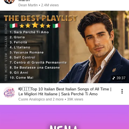
Dean Martin
•
2.4M views
39:37
🎼🇮🇹Top 10 Italian Best Italian Songs of All Time |
Le Migliori Hit Italiane | Sarà Perché Ti Amo
Cuore Analogico and 2 more
•
39K views