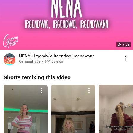
7:18
NENA - Irgendwie Irgendwo Irgendwann
GermanHype
•
944K views
Shorts remixing this video