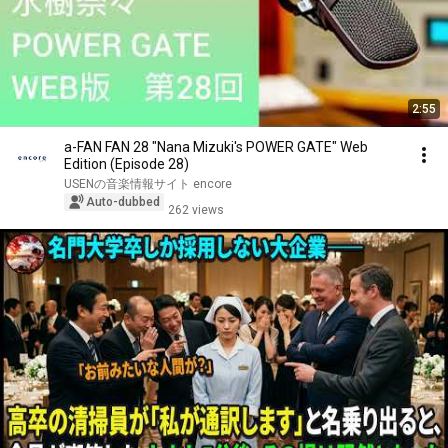
2:55
a-FAN FAN 28 "Nana Mizuki's POWER GATE" Web
Edition (Episode 28)
USENの音楽情報サイト encore
Auto-dubbed
262 views