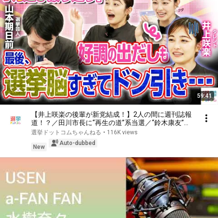
59:41
【井上咲楽の後輩が新党結成！】2人の間に週刊誌報
道！？／田川市長に“再生の道”系当選／“鈴木康友”氏
が事務所侵入で辞職願【井上咲楽×山本期日前】｜選
選挙ドットコムちゃんねる
•
116K views
挙ドットコムちゃんねる
Auto-dubbed
New