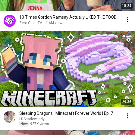
15:24
10 Times Gordon Ramsay Actually LIKED THE FOOD!
Zero Clout TV
•
1.6M views
29:36
Sleeping Dragons | Minecraft Forever World | Ep. 7
LDShadowLady
New
927K views