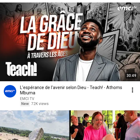
30:49
L'espérance de l'avenir selon Dieu - Teach! - Athoms
Mbuma
EMCI TV
New
72K views