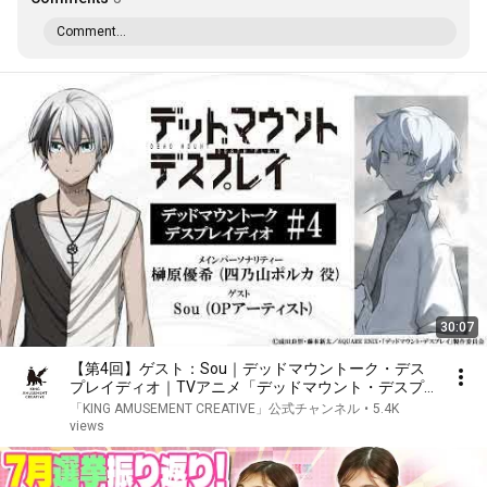
Comment...
30:07
【第4回】ゲスト：Sou｜デッドマウントーク・デス
プレイディオ｜TVアニメ「デッドマウント・デスプ
レイ」
「KING AMUSEMENT CREATIVE」公式チャンネル
•
5.4K
views