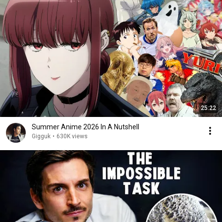
25:22
Summer Anime 2026 In A Nutshell
Gigguk
•
630K views