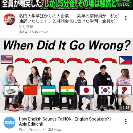
1:53:00
名門大学卒ばかりの大企業――高卒の清掃員が「私が
通訳いたします」と財閥会長に告げた瞬間、全員が嘲
笑した。しかし5分後、その場は静まり返った。#動
語り茶屋
エピソード#老後の物語 #家族の物語
New
153K views
17:43
How English Sounds To NON - English Speakers? l
Asia Edition!!
World Friends
•
1.3M views