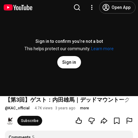
Open App
Sign in to confirm you’re not a bot
This helps protect our community.
Learn more
Sign in
【第3回】ゲスト：内田雄馬｜デッドマウントーク・
@
KAC_official
4.7K views
3 years ago
more
Subscribe
Comments
5