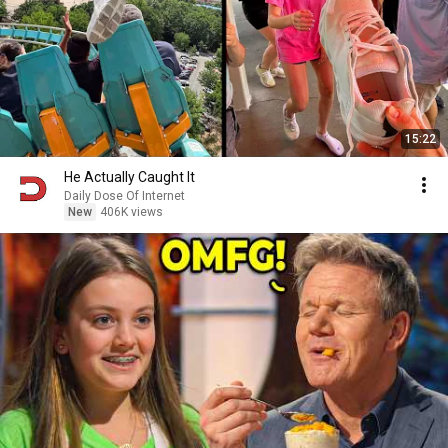
15:22
He Actually Caught It
Daily Dose Of Internet
New
406K views