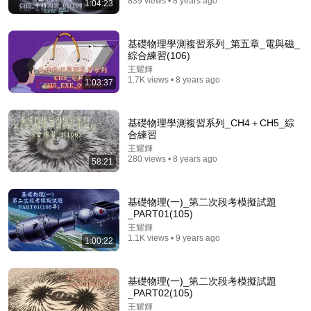
839 views • 8 years ago
1:04:23
17:50
数学家 王虹#菲尔兹奖#IHES#挂谷猜想
基礎物理學測複習系列_第五章_電與磁_
她无界
綜合練習(106)
New
5.8K views
王耀輝
1.7K views • 8 years ago
1:03:37
基礎物理學測複習系列_CH4＋CH5_綜
合練習
王耀輝
280 views • 8 years ago
58:21
基礎物理(一)_第二次段考模擬試題
_PART01(105)
王耀輝
17:47
1.1K views • 9 years ago
1:00:22
This Guy Beat ANATOLY | Gym CHALLENGE Went
Wrong
基礎物理(一)_第二次段考模擬試題
ANATOLY
•
5.9M views
_PART02(105)
王耀輝