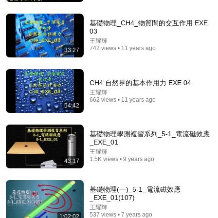
彭导分享
•
238K views
基礎物理_CH4_物質間的交互作用 EXE
03
王耀輝
742 views • 11 years ago
33:27
CH4 自然界的基本作用力 EXE 04
王耀輝
662 views • 11 years ago
54:42
43:36
基礎物理學測複習系列_5-1_電流磁效應
_EXE_01
電，到底是什麼？
王耀輝
科學漫聊
•
522K views
1.5K views • 9 years ago
43:17
基礎物理(一)_5-1_電流磁效應
_EXE_01(107)
王耀輝
537 views • 7 years ago
1:02:02