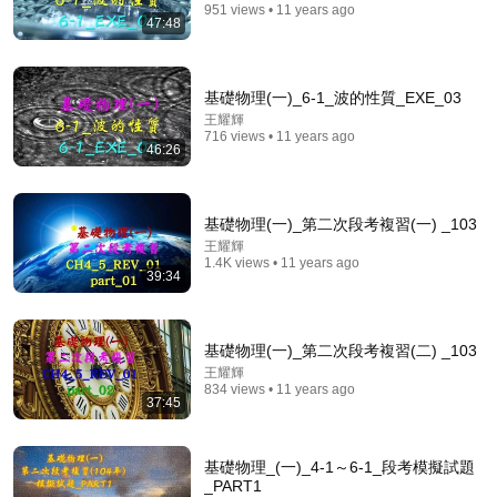
951 views • 11 years ago
47:48
基礎物理(一)_6-1_波的性質_EXE_03
3:36:09
王耀輝
716 views • 11 years ago
46:26
一口氣看完「量子力學」，從此告別營銷號！| 俗說量
子 | Linvo說宇宙
Linvo說宇宙
•
631K views
基礎物理(一)_第二次段考複習(一) _103
王耀輝
1.4K views • 11 years ago
39:34
基礎物理(一)_第二次段考複習(二) _103
王耀輝
834 views • 11 years ago
37:45
基礎物理_(一)_4-1～6-1_段考模擬試題
1:39:29
_PART1