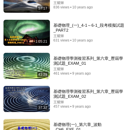
王耀輝
《喜单3》最强华裔脱口秀演员杀疯了！UCLA毕业
836 views • 10 years ago
57:17
来"吃脱口秀这碗饭"，亚裔看完疯狂点头！#喜剧之王
单口季 #脱口秀 #搞笑 #喜剧 #funny #综艺
笑翻天综艺社
•
203K views
基礎物理_(一)_4-1～6-1_段考模擬試題
_PART2
王耀輝
631 views • 10 years ago
1:05:21
基礎物理學測複習系列_第六章_歷屆學
測試題_EXAM_01
王耀輝
461 views • 9 years ago
43:29
11:36
基礎物理學測複習系列_第六章_歷屆學
測試題_EXAM_02
家長越來越難應付！北市明星學區教師50歲退休／00
王耀輝
後國小老師誓言「整頓職場」！嗆家長：為何要和你報
457 views • 9 years ago
37:32
告
57東森財經新聞
•
478K views
基礎物理(一)_第六章_波動
_CH6_EXE_01