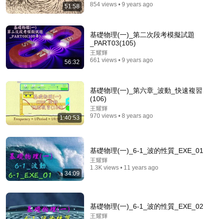
854 views • 9 years ago
51:58
基礎物理(一)_第二次段考模擬試題
_PART03(105)
王耀輝
661 views • 9 years ago
56:32
基礎物理(一)_第六章_波動_快速複習
(106)
1:30:08
王耀輝
970 views • 8 years ago
1:40:53
《喜单3》中式英语杀进美国脱口秀！华裔服务员不会
英语，靠口音把全场笑疯了！#喜剧之王单口季 #脱口
秀 #搞笑 #喜剧 #funny #综艺
笑翻天综艺社 and 叭叭一下
•
342K views
基礎物理(一)_6-1_波的性質_EXE_01
王耀輝
1.3K views • 11 years ago
34:09
基礎物理(一)_6-1_波的性質_EXE_02
王耀輝