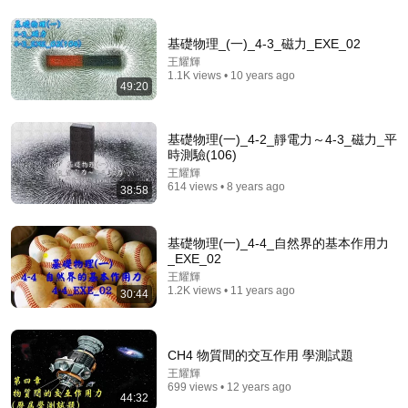
基礎物理_(一)_4-3_磁力_EXE_02
52:36
王耀輝
1.1K views • 10 years ago
國一實用數學(二)_4-2_解一元一次不等式_講義重點及
49:20
範例解說(影片一)
王耀輝
•
58 views
基礎物理(一)_4-2_靜電力～4-3_磁力_平
時測驗(106)
王耀輝
614 views • 8 years ago
38:58
基礎物理(一)_4-4_自然界的基本作用力
_EXE_02
王耀輝
1.2K views • 11 years ago
30:44
25:37
CH4 物質間的交互作用 學測試題
王耀輝
四維空間 vs 四維時空，到底有什麼區別？一個視頻帶
699 views • 12 years ago
44:32
你整清楚。