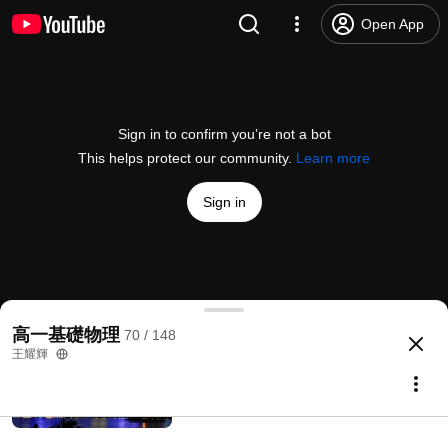
基礎物理(一)4-1_重力_EXE_01_(二)
Open App
王耀輝
2.4K views • 11 years ago
28:14
Sign in to confirm you’re not a bot
基礎物理(一)4-1_重力_EXE_02_(二)
This helps protect our community.
Learn more
王耀輝
700 views • 10 years ago
26:15
Sign in
基礎物理_(一)_4-1_萬有引力
_EXE_03(104)
王耀輝
874 views • 10 years ago
54:12
基礎物理(一)_4-2_靜電力_EXE_05(105)
高一基礎物理
70 / 148
@
huie0626
2 likes
1K views
9 years ago
more
王耀輝
基礎物理(一)_4-2_靜電力_EXE_01
王耀輝
Subscribe
2.2K views • 11 years ago
43:34
Comments