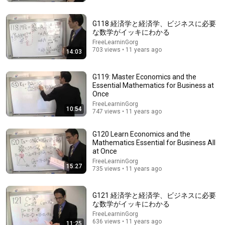
FreeLearninGorg
•
11K views
G118 経済学と経済学、ビジネスに必要
な数学がイッキにわかる
FreeLearninGorg
703 views • 11 years ago
14:03
G119: Master Economics and the
Essential Mathematics for Business at
Once
FreeLearninGorg
10:54
747 views • 11 years ago
17:21
G120 Learn Economics and the
Mathematics Essential for Business All
at Once
Introduction to Economics "Lecture 3: Budget Lines
and Indifference Curves" Part 1: Overview of U...
FreeLearninGorg
15:27
735 views • 11 years ago
はじめよう経済学
Auto-dubbed
104K views
G121 経済学と経済学、ビジネスに必要
な数学がイッキにわかる
FreeLearninGorg
636 views • 11 years ago
11:25