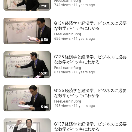
FreeLearninGorg
742 views • 11 years ago
12:01
G134 経済学と経済学、ビジネスに必要
な数学がイッキにわかる
FreeLearninGorg
656 views • 11 years ago
8:50
36:56
G135 経済学と経済学、ビジネスに必要
な数学がイッキにわかる
4 Optional Medical Tests You Should Avoid / 6 Tests
FreeLearninGorg
You Should Get / The Incredible Value of Abdo...
671 views • 11 years ago
15:01
PIVOT 公式チャンネル
Auto-dubbed
1M views
G136 経済学と経済学、ビジネスに必要
な数学がイッキにわかる
FreeLearninGorg
498 views • 11 years ago
5:06
G137 経済学と経済学、ビジネスに必要
な数学がイッキにわかる