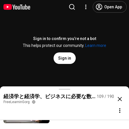
G102 経済学と経済学、ビジネスに必要
Open App
な数学がイッキにわかる
FreeLearninGorg
723 views • 11 years ago
3:50
G103: Master the Mathematics Needed
Sign in to confirm you’re not a bot
for Economics and Business in One Go
This helps protect our community.
Learn more
FreeLearninGorg
852 views • 11 years ago
14:27
Sign in
G104 経済学と経済学、ビジネスに必要
な数学がイッキにわかる
FreeLearninGorg
850 views • 11 years ago
10:57
G109 経済学と経済学、ビジネスに必要な数学がイッ
経済学と経済学、ビジネスに必要な数学がイッキにわ
109 / 190
@
FreeLearninGorg
7 likes
824 views
11 years ago
more
FreeLearninGorg
G105 経済学と経済学、ビジネスに必要
な数学がイッキにわかる
Subscribe
FreeLearninGorg
735 views • 11 years ago
6:08
Comments