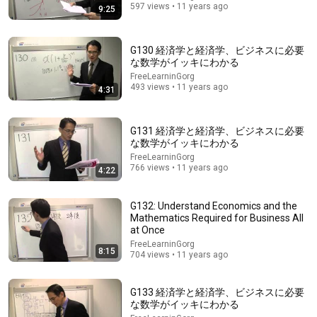
fam...
TBS NEWS DIG Powered by JNN
597 views • 11 years ago
9:25
Auto-dubbed
132K views
G130 経済学と経済学、ビジネスに必要
な数学がイッキにわかる
FreeLearninGorg
493 views • 11 years ago
4:31
G131 経済学と経済学、ビジネスに必要
な数学がイッキにわかる
FreeLearninGorg
766 views • 11 years ago
4:22
16:54
G132: Understand Economics and the
Mathematics Required for Business All
260731 NPS Stock YouTube Edition Part 1
at Once
NewsPicks /ニューズピックス
•
243K views
FreeLearninGorg
8:15
704 views • 11 years ago
Auto-dubbed
New
G133 経済学と経済学、ビジネスに必要
な数学がイッキにわかる