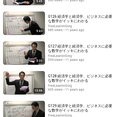
660 views • 11 years ago
5:45
16:45
G126 経済学と経済学、ビジネスに必要
な数学がイッキにわかる
【衝撃】三単現のsが抜けるとネイティブにはこう聞
FreeLearninGorg
こえます。
685 views • 11 years ago
9:43
タロサックの海外生活ダイアリーTAROSAC
•
136K views
G127 経済学と経済学、ビジネスに必要
な数学がイッキにわかる
FreeLearninGorg
594 views • 11 years ago
3:05
G128 経済学と経済学、ビジネスに必要
な数学がイッキにわかる
FreeLearninGorg
605 views • 11 years ago
10:46
19:33
G129 経済学と経済学、ビジネスに必要
Life graphs of 84 people from the "Ice Age
な数学がイッキにわかる
Generation": What did we learn? "Mastermind behind
FreeLearninGorg