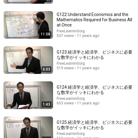
G122 Understand Economics and the
Mathematics Required for Business All
at Once
FreeLearninGorg
11:58
537 views • 11 years ago
G123 経済学と経済学、ビジネスに必要
10:11
な数学がイッキにわかる
FreeLearninGorg
イチロー、スポーツ指導者の悩み相談に持論 “怒りの
519 views • 11 years ago
感情”との向き合い方を明かす「舐めた子どもは叱
6:03
る」
oricon
•
771K views
G124 経済学と経済学、ビジネスに必要
な数学がイッキにわかる
FreeLearninGorg
653 views • 11 years ago
1:43
G125 経済学と経済学、ビジネスに必要
な数学がイッキにわかる
FreeLearninGorg