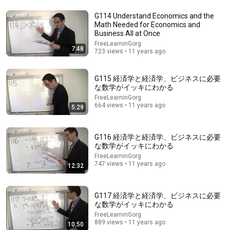
G114 Understand Economics and the
Math Needed for Economics and
8:25
Business All at Once
FreeLearninGorg
7:48
G190 経済学と経済学、ビジネスに必要な数学がイ
723 views • 11 years ago
ッキにわかる
FreeLearninGorg
•
860 views
G115 経済学と経済学、ビジネスに必要
な数学がイッキにわかる
FreeLearninGorg
664 views • 11 years ago
5:29
G116 経済学と経済学、ビジネスに必要
な数学がイッキにわかる
FreeLearninGorg
747 views • 11 years ago
12:32
G117 経済学と経済学、ビジネスに必要
26:17
な数学がイッキにわかる
FreeLearninGorg
石川秀樹先生「速習！マクロ経済学」第5回 三面等
889 views • 11 years ago
10:50
価の原則 1/2（040）2nd edition 追加動画