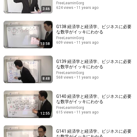
FreeLearninGorg
624 views • 11 years ago
3:46
52:47
G138 経済学と経済学、ビジネスに必要
な数学がイッキにわかる
[Kei Tanaka vs. Tsurutaro Kataoka] Why don’t you
FreeLearninGorg
hesitate when making life decisions? When you're...
609 views • 11 years ago
13:58
ReHacQ−リハック−【公式】
•
341K views
Auto-dubbed
New
G139 経済学と経済学、ビジネスに必要
な数学がイッキにわかる
FreeLearninGorg
568 views • 11 years ago
8:48
G140 経済学と経済学、ビジネスに必要
な数学がイッキにわかる
FreeLearninGorg
615 views • 11 years ago
12:55
G141 経済学と経済学、ビジネスに必要
31:43
な数学がイッキにわかる