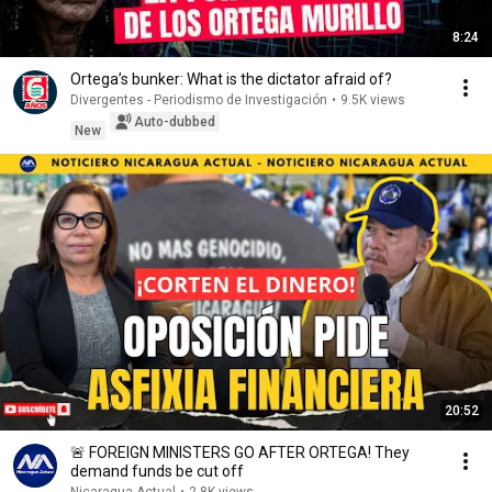
8:24
Ortega’s bunker: What is the dictator afraid of?
Divergentes - Periodismo de Investigación
•
9.5K views
Auto-dubbed
New
20:52
🚨 FOREIGN MINISTERS GO AFTER ORTEGA! They
demand funds be cut off