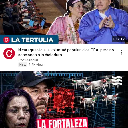
1:02:17
Nicaragua viola la voluntad popular, dice OEA, pero no
sancionan a la dictadura
Confidencial
New
7.8K views