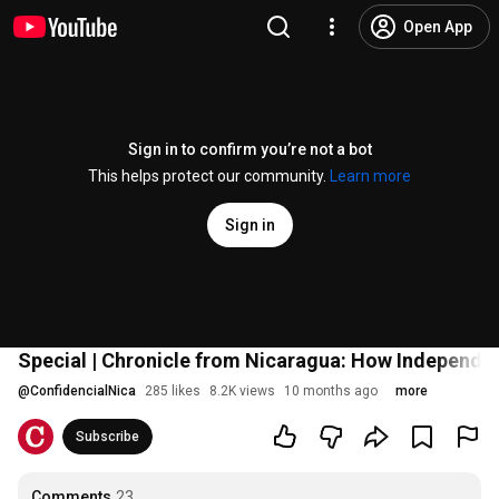
Open App
Sign in to confirm you’re not a bot
This helps protect our community.
Learn more
Sign in
Special | Chronicle from Nicaragua: How Independe
@
ConfidencialNica
285 likes
8.2K views
10 months ago
more
Subscribe
Comments
23