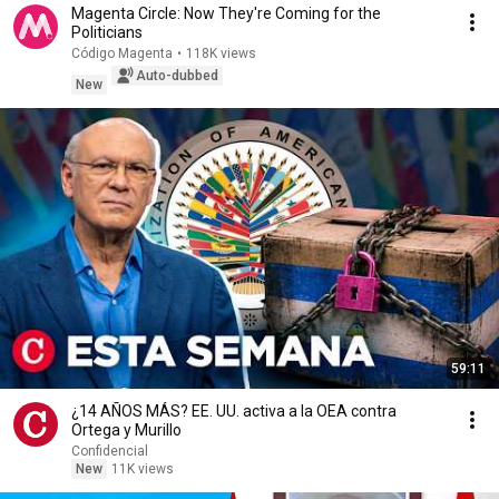
Magenta Circle: Now They're Coming for the
Politicians
Código Magenta
•
118K views
Auto-dubbed
New
59:11
¿14 AÑOS MÁS? EE. UU. activa a la OEA contra
Ortega y Murillo
Confidencial
New
11K views