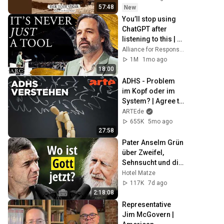
57:48
New
You’ll stop using 
ChatGPT after 
listening to this | 
Jonathan Pageau 
Alliance for Responsible Citizenship and Jonathan Pageau
[ARC 2026]
1M
1mo ago
18:00
ADHS - Problem 
im Kopf oder im 
System? | Agree to 
Disagree! | ARTE
ARTEde
655K
5mo ago
27:58
Pater Anselm Grün 
über Zweifel, 
Sehnsucht und die 
Hoffnung in 
Hotel Matze
dunklen Zeiten
117K
7d ago
2:18:08
Representative 
Jim McGovern | 