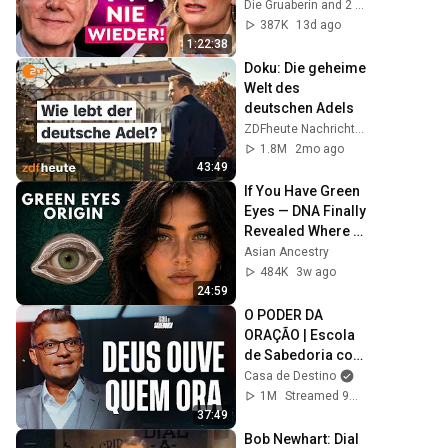
mehr ins 
Die Gruaberin and 2 more
Fernsehen 
387K
13d ago
zurückkehrt!
1:22:38
Doku: Die geheime 
Welt des 
deutschen Adels
ZDFheute Nachrichten
1.8M
2mo ago
43:49
If You Have Green 
Eyes — DNA Finally 
Revealed Where 
They Really Come 
Asian Ancestry
From
484K
3w ago
24:59
O PODER DA 
ORAÇÃO | Escola 
de Sabedoria com 
Tiago Brunet
Casa de Destino
1M
Streamed 9mo ago
37:49
Bob Newhart: Dial 