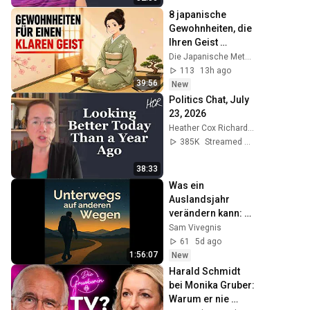
8 japanische 
Gewohnheiten, die 
Ihren Geist 
reinigen und 
Die Japanische Methode
inneren Frieden 
113
13h ago
schenken
39:56
New
Politics Chat, July 
23, 2026
Heather Cox Richardson
385K
Streamed 13d ago
38:33
Was ein 
Auslandsjahr 
verändern kann: 
Erfahrungen aus 
Sam Vivegnis
China und Alaska 
61
5d ago
zwischen 
1:56:07
New
Kulturschock und 
Harald Schmidt 
S...
bei Monika Gruber: 
Warum er nie 