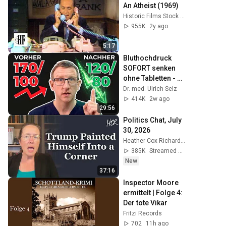
An Atheist (1969)
Historic Films Stock Footage Archive
955K
2y ago
5:17
Bluthochdruck 
SOFORT senken 
ohne Tabletten - 3 
TOP Methoden
Dr. med. Ulrich Selz
414K
2w ago
29:56
Politics Chat, July 
30, 2026
Heather Cox Richardson
385K
Streamed 6d ago
New
37:16
Inspector Moore 
ermittelt | Folge 4: 
Der tote Vikar
Fritzi Records
702
11h ago