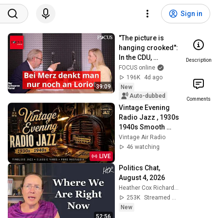
Sign in
"The picture is 
hanging crooked": 
In the CDU, 
Description
everyone only 
FOCUS online
thinks of Loriot 
196K
4d ago
when it comes to 
39:09
New
Merz
Auto-dubbed
Comments
Vintage Evening 
Radio Jazz , 1930s 
1940s Smooth 
Slow Swing and 
Vintage Air Radio
Vinyl Background 
46 watching
Music
LIVE
Politics Chat, 
August 4, 2026
Heather Cox Richardson
253K
Streamed 1d ago
New
52:56