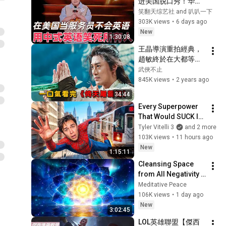
进美国脱口秀！华裔
服务员不会英语，靠
笑翻天综艺社 and 叭叭一下
口音把全场笑疯了！
303K views
•
6 days ago
#喜剧之王单口季 #
New
1:30:08
脱口秀 #搞笑 #喜剧 
王晶導演重拍經典，
#funny #综艺
趙敏終於在大都等來
張無忌！一口氣看完
武俠不止
《倚天屠龍記》全集
845K views
•
2 years ago
34:44
Every Superpower 
That Would SUCK In 
Real Life..
Tyler Vitelli 3
and 2 more
103K views
•
11 hours ago
New
1:15:11
Cleansing Space 
from All Negativity - 
Deep Energy 
Meditative Peace
Clearing and 
106K views
•
1 day ago
Protection - 417Hz
New
3:02:45
LOL英雄聯盟【傑西