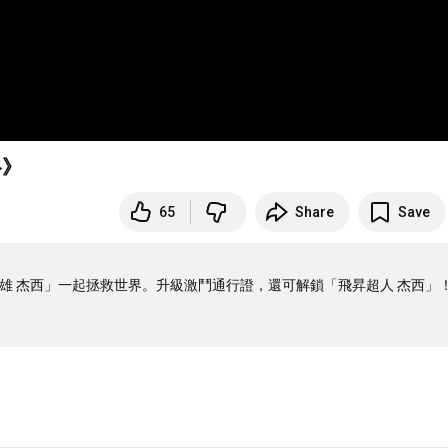
谷》
65
Share
Save
級英雄 杰西」一起拯救世界。升級激鬥通行證，還可解鎖「飛昇超人 杰西」！