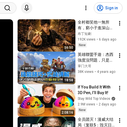
Sign in
全村都笑他一無所
有，窮小子進深山靠
神秘蜂蜜翻身！#被
布丁短劇
踢出局後我成了山野
192K views
•
6 days ago
蜂王 #鄉村逆襲 #創
New
56:50
業短劇 #養蜂致富 #
英雄聯盟手遊：杰西 
窮小子逆襲 #打臉爽
強度沒問題，只是你
劇 #白手起家 #人生
沒玩明白！
掌门大哥
翻盤 #熱門短劇
38K views
•
4 years ago
18:58
If You Build It With 
3D Pen, I’ll Buy It!
Stay Wild Top Videos
2.9M views
•
2 days ago
New
2:08:16
全员团灭！漫威大结
局《复联5：毁灭日》