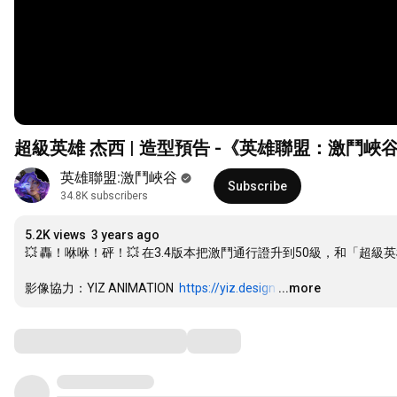
超級英雄 杰西 | 造型預告 -《英雄聯盟：激鬥峽
英雄聯盟:激鬥峽谷
Subscribe
34.8K subscribers
5.2K views
3 years ago
💥 轟！咻咻！砰！💥 在3.4版本把激鬥通行證升到50級，和「超
影像協力：YIZ ANIMATION  
https://yiz.design
…
...more
Comments