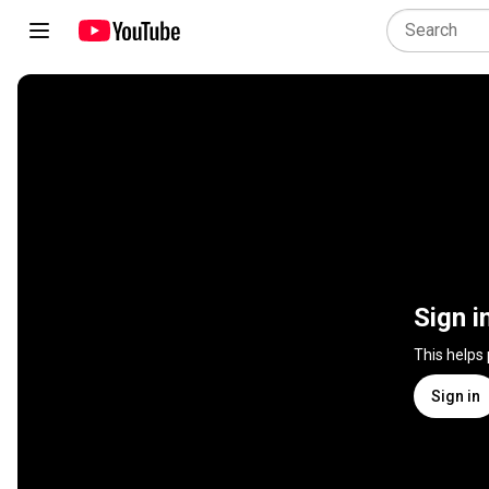
Sign i
This helps
Sign in