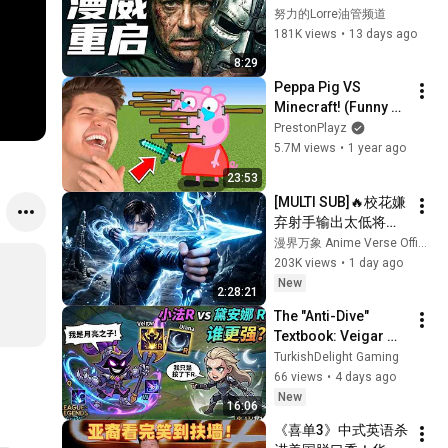
正式预告解析
努力的Lorre油管频道
181K views
•
13 days ago
8:29
Peppa Pig VS 
Minecraft! (Funny 
Animations)
PrestonPlayz
5.7M views
•
1 year ago
23:53
[MULTI SUB]🔥校花嫌
弃射手输出太低将他
踢出队伍，没人料到
漫界万象 Anime Verse Official
射手拥有九百万高额
203K views
•
1 day ago
防御。闯荡冠军秘
New


2:28:21
境，直接刷新校史纪
The "Anti-Dive" 
录强势打脸！
Textbook: Veigar 
Mid Edition League 
TurkishDelight Gaming
of Legends Wildrift 
66 views
•
4 days ago
Chinese Server 
New
16:06
Gameplay
《喜单3》中式英语杀