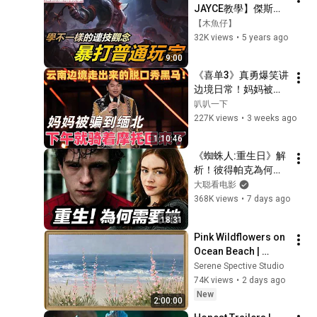
JAYCE教學】傑斯進
階教學！學不一樣的
【木魚仔】
連技觀念~暴打普通
32K views
•
5 years ago
玩家！ #LOL#英雄聯
9:00
盟#木魚仔
《喜单3》真勇爆笑讲
边境日常！妈妈被骗
到缅北，下午就骑摩
叭叭一下
托回来，全场笑完被
227K views
•
3 weeks ago
母爱戳到了！#喜剧
1:10:46
之王单口季 #脱口秀 
《蜘蛛人:重生日》解
#搞笑 #喜剧 #funny 
析！彼得帕克為何需
#综艺
要她才能完成蛻變！| 
大聪看电影
大聰看電影
368K views
•
7 days ago
18:31
Pink Wildflowers on 
Ocean Beach | 
Vintage Coastal 
Serene Spective Studio
Seascape Oil 
74K views
•
2 days ago
Painting | 4K 
New
2:00:00
Ambient TV 