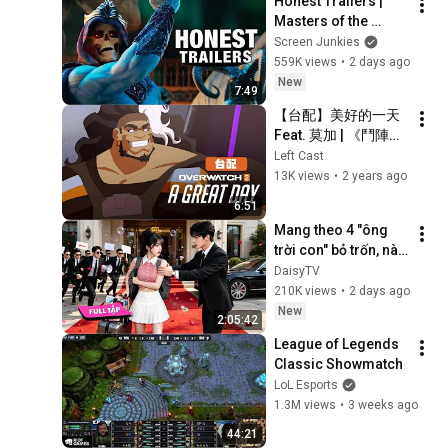
Honest Trailers | 
Screensaver
Masters of the 
Universe
Screen Junkies
559K views
•
2 days ago
New
7:49
【台配】美好的一天 
Feat. 莫加 | 《鬥陣特
攻2》動畫短片
Left Cast
13K views
•
2 years ago
6:51
Mang theo 4 "ông 
trời con" bỏ trốn, nào 
ngờ bị tổng tài ngàn 
DaisyTV
tỷ đến tận cửa bắt về 
210K views
•
2 days ago
chịu trách nhiệm👑
New
2:05:42
League of Legends 
Classic Showmatch
LoL Esports
1.3M views
•
3 weeks ago
44:21