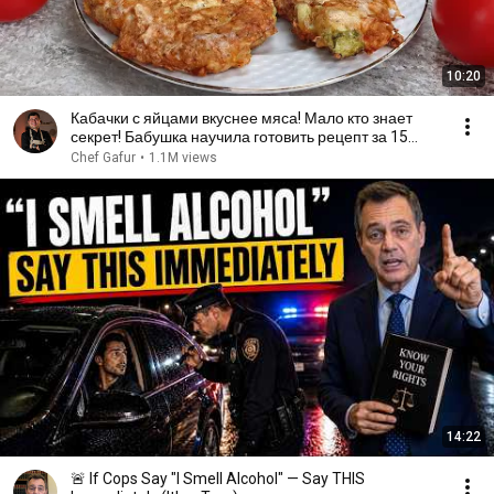
10:20
Кабачки с яйцами вкуснее мяса! Мало кто знает
секрет! Бабушка научила готовить рецепт за 15
минут
Chef Gafur
•
1.1M views
14:22
🚨 If Cops Say "I Smell Alcohol" — Say THIS