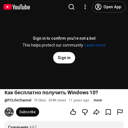
Open App
Sign in to confirm you’re not a bot
This helps protect our community.
Learn more
Sign in
Как бесплатно получить Windows 10?
@
PCLifeChannel
7K likes
304K views
11 years ago
more
Subscribe
Comments
697