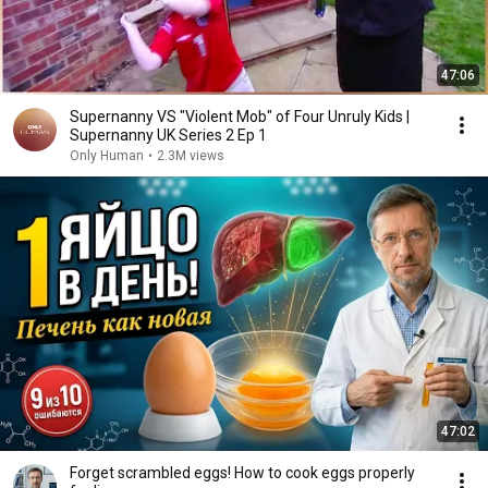
47:06
Supernanny VS "Violent Mob" of Four Unruly Kids |
Supernanny UK Series 2 Ep 1
Only Human
•
2.3M views
47:02
Forget scrambled eggs! How to cook eggs properly