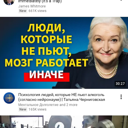
Immediately (It's a Trap)
James Whitmore
New
661K views
30:27
Психология людей, которые НЕ пьют алкоголь
(согласно нейронауке) | Татьяна Черниговская
Ментальное Долголетие and 2 more
New
165K views