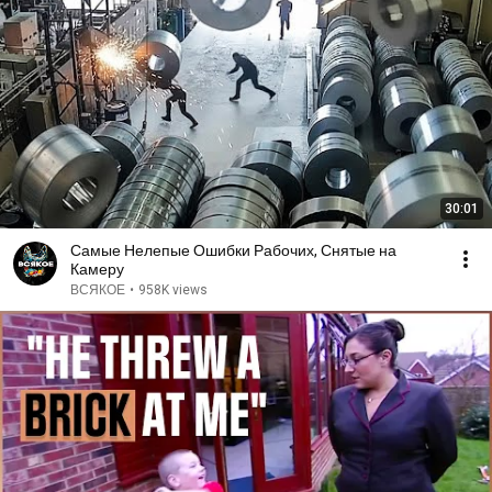
30:01
Самые Нелепые Ошибки Рабочих, Снятые на
Камеру
ВСЯКОЕ
•
958K views