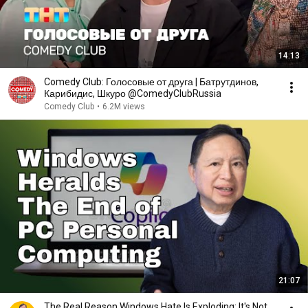
14:13
Comedy Club: Голосовые от друга | Батрутдинов,
Карибидис, Шкуро @ComedyClubRussia
Comedy Club
•
6.2M views
21:07
The Real Reason Windows Hate Is Exploding: It's Not