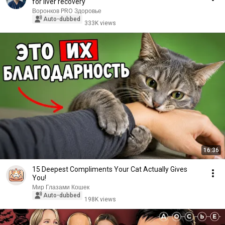
for liver recovery
Воронков PRO Здоровье
Auto-dubbed
333K views
16:36
15 Deepest Compliments Your Cat Actually Gives
You!
Мир Глазами Кошек
Auto-dubbed
198K views