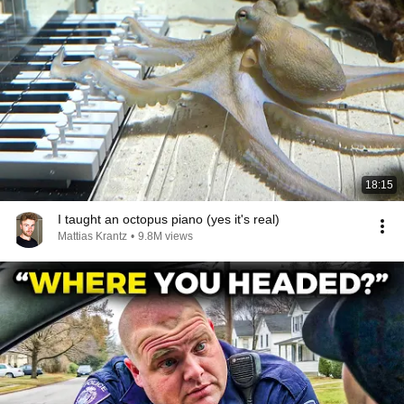
18:15
I taught an octopus piano (yes it's real)
Mattias Krantz
•
9.8M views