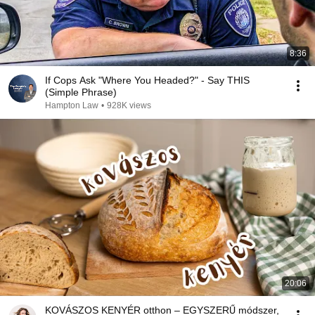
8:36
If Cops Ask "Where You Headed?" - Say THIS
(Simple Phrase)
Hampton Law
•
928K views
20:06
KOVÁSZOS KENYÉR otthon – EGYSZERŰ módszer,