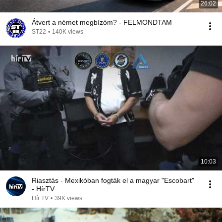
26:02
Átvert a német megbízóm? - FELMONDTAM
ST22
•
140K views
10:03
Riasztás - Mexikóban fogták el a magyar "Escobart"
- HírTV
Hír TV
•
39K views