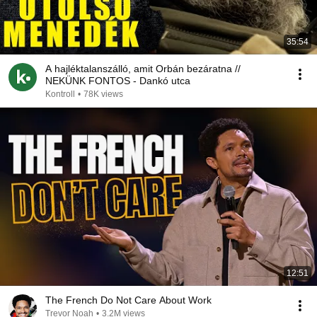
35:54
A hajléktalanszálló, amit Orbán bezáratna //
NEKÜNK FONTOS - Dankó utca
Kontroll
•
78K views
12:51
The French Do Not Care About Work
Trevor Noah
•
3.2M views