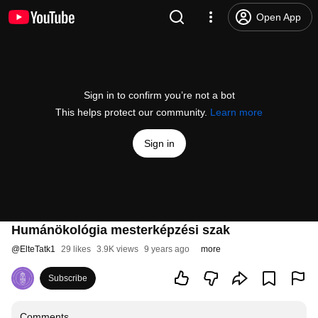
Open App
Sign in to confirm you’re not a bot
This helps protect our community.
Learn more
Sign in
Humánökológia mesterképzési szak
@
ElteTatk1
29 likes
3.9K views
9 years ago
more
Subscribe
Comments