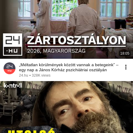
18:05
„Méltatlan körülmények között vannak a betegeink” –
egy nap a János Kórház pszichiátriai osztályán
24.hu
•
328K views