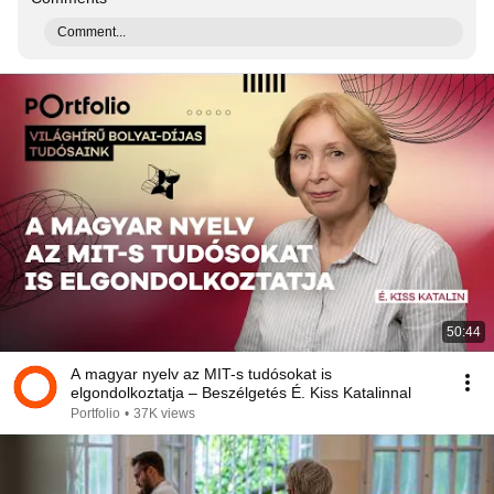
Comment...
50:44
A magyar nyelv az MIT-s tudósokat is
elgondolkoztatja – Beszélgetés É. Kiss Katalinnal
Portfolio
•
37K views