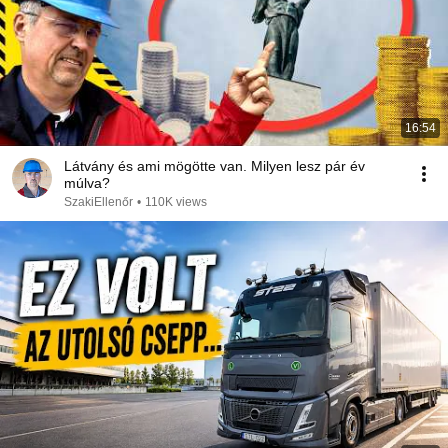
16:54
Látvány és ami mögötte van. Milyen lesz pár év
múlva?
SzakiEllenőr
•
110K views