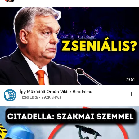
29:51
Így Működött Orbán Viktor Birodalma
Tízes Lista
•
992K views