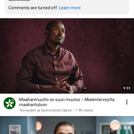
Comments are turned off. 
Learn more
9:33
Maahanmuutto on suuri muutos – Mielenterveyttä
maahantuloon
Terveyden ja hyvinvoinnin laitos
•
1.9K views