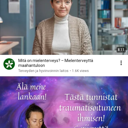
8:11
Mitä on mielenterveys? – Mielenterveyttä
maahantuloon
Terveyden ja hyvinvoinnin laitos
•
1.6K views