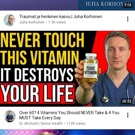
7:15
Traumat ja henkinen kasvu | Juha Korhonen
Juha Korhonen
•
1.3K views
26:22
Over 60? 4 Vitamins You Should NEVER Take & 4 You
MUST Take Every Day
Dr. Michael | Senior Health
•
112K views