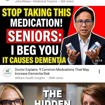
3.
Juha Klaavu - Relational Trauma
•
26K views
26:18
Doctor Explains: 9 Common Medications That May
Increase Dementia Risk
William Health Insights
•
388K views