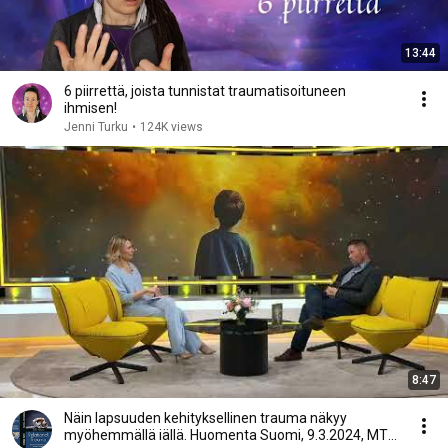
13:44
6 piirrettä, joista tunnistat traumatisoituneen
ihmisen!
Jenni Turku
•
124K views
8:47
Näin lapsuuden kehityksellinen trauma näkyy
myöhemmällä iällä. Huomenta Suomi, 9.3.2024, MTV