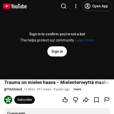
Open App
Sign in to confirm you’re not a bot
This helps protect our community.
Learn more
Sign in
Trauma on mielen haava – Mielenterveyttä maahant
@
THLfinland
12 likes
657 views
4 years ago
more
Subscribe
Comments