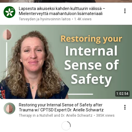
Lapsesta aikuiseksi kahden kulttuurin välissä –
Mielenterveyttä maahantuloon lisämateriaali
Terveyden ja hyvinvoinnin laitos
•
1.4K views
1:02:54
Restoring your Internal Sense of Safety after
Trauma w/ CPTSD Expert Dr. Arielle Schwartz
Therapy in a Nutshell and Dr. Arielle Schwartz
•
385K views