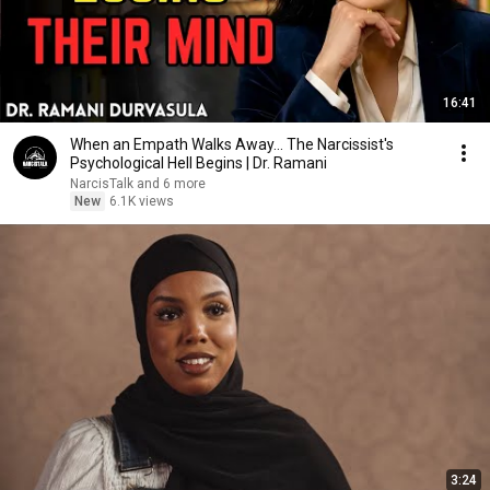
16:41
When an Empath Walks Away... The Narcissist's
Psychological Hell Begins | Dr. Ramani
NarcisTalk and 6 more
New
6.1K views
3:24