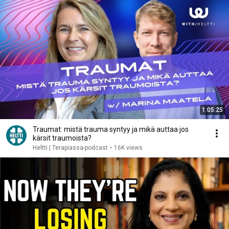
1:05:25
Traumat: mistä trauma syntyy ja mikä auttaa jos
kärsit traumoista?
Heltti | Terapiassa-podcast
•
16K views