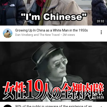
20:32
Growing Up In China as a White Man in the 1950s
Dan Vineberg and The New Travel
•
2M views
34:34
90% of the public is unaware of the existence of an