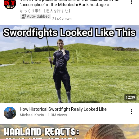
"accomplice" in the Mitsubishi Bank hostage c...
ゆっくり事件【悪人を許すな】
Auto-dubbed
214K views
12:39
How Historical Swordfight Really Looked Like
Michael Kozin
•
1.3M views