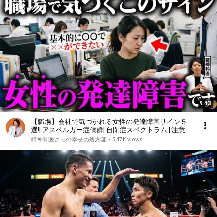
9:43
【職場】会社で気づかれる女性の発達障害サイン５
選!| アスペルガー症候群| 自閉症スペクトラム | 注意欠
如多動症 | ADHD・ASD・LD
精神科医さわの幸せの処方箋
•
547K views