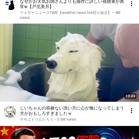
なぜかお天気お姉さんよりも操作に詳しい視聴者が異
常w【戸北美月】
ウェザーニュースTiME【weather news live切り抜き】
•
4M
views
10:49
じいちゃんの容赦ない洗い方に心が無になってしまう
犬がおもしろすぎましたｗ
サモエドりんたろう
•
5.5M views