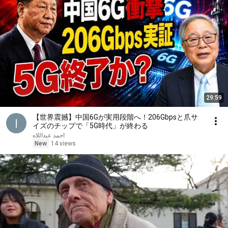
29:59
【世界震撼】中国6Gが実用段階へ！206Gbpsと爪サ
イズのチップで「5G時代」が終わる
احمد عبداللاه
New
14 views