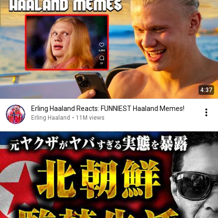
4:37
Erling Haaland Reacts: FUNNIEST Haaland Memes!
Erling Haaland
•
11M views