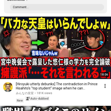
Comment...
18:06
[Hiroyuki utterly debunks] The contradiction in Prince
Hisahito's "top student" image when he can...
みんなの皇室
•
181K views
Auto-dubbed
New