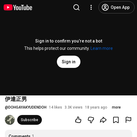
Open App
Sign in to confirm you’re not a bot
This helps protect our community.
Learn more
Sign in
伊達正男
@
DOHGAYAKYUDENDOH
14 likes
3.3K views
18 years ago
more
Subscribe
Comments
1