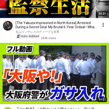
34:31
[The Yakuza Imprisoned in North Korea] Arrested
During a Secret Deal: My Brutal 6-Year Ordeal—Wha...
丸山ゴンザレスのディープな世界
Auto-dubbed
284K views
11:51