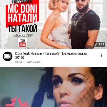
3:38
Doni feat. Натали - Ты такой (Премьера клипа,
2015)
DONI
•
366M views