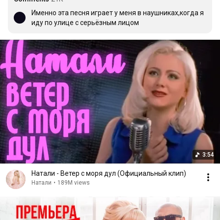
Именно эта песня играет у меня в наушниках,когда я 
иду по улице с серьёзным лицом
3:54
Натали - Ветер с моря дул (Официальный клип)
Натали
•
189M views