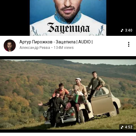
3:40
Артур Пирожков - Зацепила | AUDIO |
Александр Ревва
•
134M views
4:52