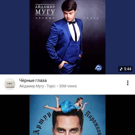
5:44
Чёрные глаза
Айдамир Мугу - Topic
•
30M views