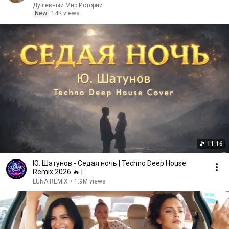
Аудиорассказ
Душевный Мир Историй
New
14K views
11:16
Ю. Шатунов - Седая ночь | Techno Deep House
Remix 2026 🔥 |
LUNA REMIX
•
1.9M views