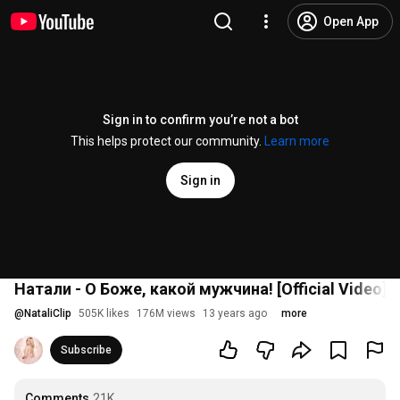
Open App
Sign in to confirm you’re not a bot
This helps protect our community.
Learn more
Sign in
Натали - О Боже, какой мужчина! [Official Video]
@
NataliClip
505K likes
176M views
13 years ago
more
Subscribe
Comments
21K