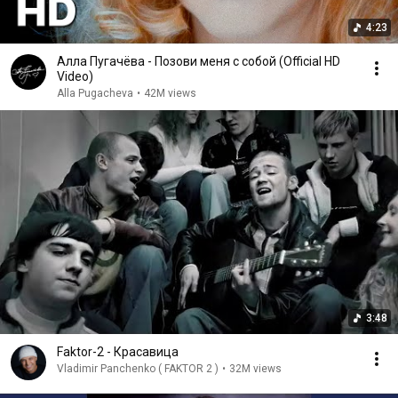
4:23
Алла Пугачёва - Позови меня с собой (Official HD
Video)
Alla Pugacheva
•
42M views
3:48
Faktor-2 - Красавица
Vladimir Panchenko ( FAKTOR 2 )
•
32M views