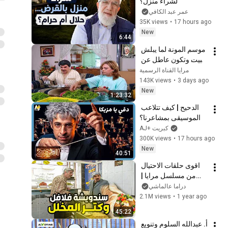
لشراء منزل؟
عمر عبد الكافي
35K views
•
17 hours ago
New
6:44
موسم المونة لما يبلش 
بالبيت وتكون عاطل عن 
العمل هههه ـ مرايا
مرايا القناة الرسمية
143K views
•
3 days ago
New
1:23:32
الدحيح | كيف تتلاعب 
الموسيقى بمشاعرنا؟
AJ+ كبريت
300K views
•
17 hours ago
New
40:51
اقوى حلقات الاحتيال 
من مسلسل مرايا | 
عايش عالنصب حتى بياع 
دراما عالماشي
الفلافل نصب عليه
2.1M views
•
1 year ago
45:22
أ. عبدالله السلوم وتنويع 