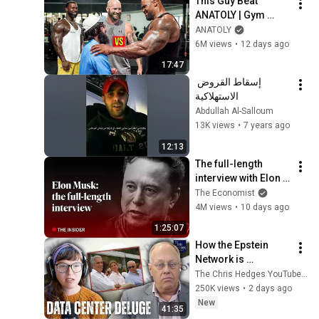
This Guy Beat 
ANATOLY | Gym 
CHALLENGE Went 
ANATOLY
Wrong
6M views
•
12 days ago
17:47
إسقاط القروض 
الاستهلاكية
Abdullah Al-Salloum
13K views
•
7 years ago
12:13
The full-length 
interview with Elon 
Musk | The 
The Economist
Economist
4M views
•
10 days ago
1:25:07
How the Epstein 
Network is 
Privatizing Govt & 
The Chris Hedges YouTube Channel
Building the 
250K views
•
2 days ago
Surveillance 
New
41:35
State(w/Whitney 