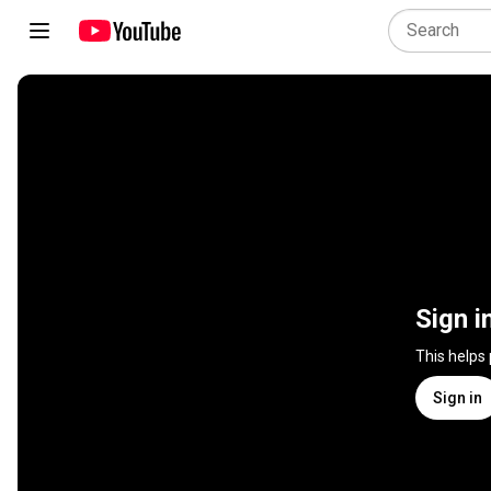
Sign i
This helps
Sign in