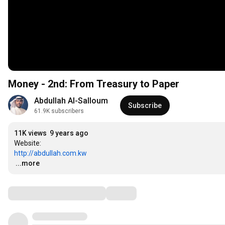
Money - 2nd: From Treasury to Paper
Abdullah Al-Salloum
Subscribe
61.9K subscribers
11K views
9 years ago
http://abdullah.com.kw
…
...more
Comments