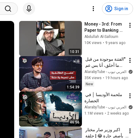
Sign in
Money - 3rd: From 
Paper to Banking 
System
Abdullah Al-Salloum
10K views
•
9 years ago
10:31
"الفتنة موجودة من قبل 
ما أخلق، أنا بس عم 
ضوّيلكم قديش بشعة" | 
AlarabyTube - العربي تيوب
محمد الدايخ | هامش 
35K views
•
19 hours ago
جاد
New
1:54:39
ملحمة الأوديسا │ في 
الحضارة
AlarabyTube - العربي تيوب
1.1M views
•
2 weeks ago
46:56
اكبر وزير صار مختار 
بأصغر حارة 😂 | حلقة 