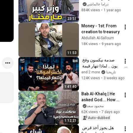
ولا اروع من مرايا
دراما عالماشي
884K views
•
1 year ago
23:51
Money - 1st: From 
creation to treasury
Abdullah Al-Salloum
18K views
•
9 years ago
11:53
صدمة نيكسون وفخ 
الديون .. لماذا تنهار قيمة 
أموالنا؟ | قصة المال | 
and 2 more
تاريخنا
06
124K views
•
3 weeks ago
1:41:40
Bab Al-Khalq | He 
asked God... How 
will you solve this? 
محمود سعد
And the answer 
62K views
•
7 days ago
came! Shady 
Auto-dubbed
1:12:21
Sherif's succe...
هل يجوز أخذ قرض 