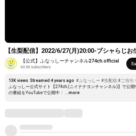
【生梨配信】2022/6/27(月)
20:00
-ブシャらじお
【公式】ふなっしーチャンネル274ch.official
Su
60.5K subscribers
13K views
Streamed 4 years ago
#ふなっしー
#生配信
#ご当地
ふなっしー公式サイト【274ch.(ニイナナヨンチャンネル)】で公開
の番組をYouTubeで公開中！
…
...more
Comments