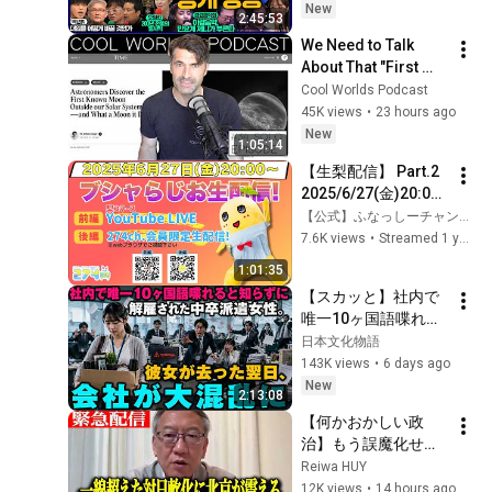
진경, 홍사훈X주진우
New
2:45:53
X정준희X이재석, 오
We Need to Talk 
밀희, 스포츠공장, 금
About That "First 
요음악회(마지카)]
Exomoon" 
Cool Worlds Podcast
Discovery
45K views
•
23 hours ago
New
1:05:14
【生梨配信】 Part.2 
2025/6/27(金)20:00-
ブシャらじお生配信!
【公式】ふなっしーチャンネル274ch.official
7.6K views
•
Streamed 1 year ago
1:01:35
【スカッと】社内で
唯一10ヶ国語喋れる
と知らずに解雇され
日本文化物語
た中卒派遣女性。彼
143K views
•
6 days ago
女が去った翌日、会
New
2:13:08
社が大混乱に
【何かおかしい政
治】もう誤魔化せな
い...習近平が高市早
Reiwa HUY
苗の強硬外交に戦
12K views
•
14 hours ago