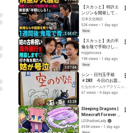
私が「無理です。だ
【スカッと】特許エ
って、もう他人です
ンジンを開発して取
から」と答えた瞬
引先の倒産危機を救
日本文化物語
間、病室は大騒ぎに
った俺に取引先の新
52K views
•
1 day ago
なった……。
部長「半額にしろ！
New
2:04:07
無理なら中国製を買
【スカッと】夫の不
う」1週間後、部長か
倫を陰で手助けして
ら鬼電→俺「お宅の
いた姑。「古希祝い
mijiprincess
競合と5倍で独占契約
は海外旅行がいいわ
19K views
•
1 day ago
済みです」
♡」と笑うので、私
New
2:07:04
は微笑んだ。「もち
シン・日刊玉手箱　
ろんご用意します」
＃283　今日のお題
――行き先を知った
は『空のかなた』ど
たなかホームケアクリニック【兵庫県三田市】
姑は号泣した……。
うぞよろしくお願い
67 views
•
9 days ago
いたします。
42:28
Sleeping Dragons | 
Minecraft Forever 
World | Ep. 7
LDShadowLady
653K views
•
1 day ago
New