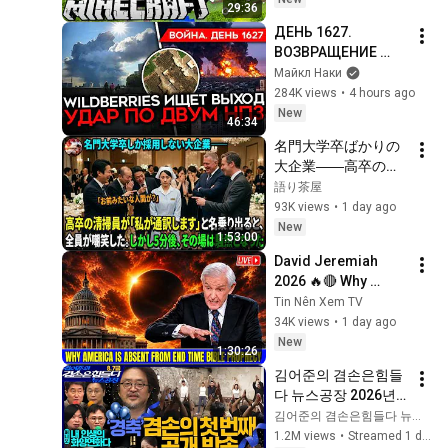
29:36
ДЕНЬ 1627. 
ВОЗВРАЩЕНИЕ 
БЕНЗИНОВОГО 
Майкл Наки
КРИЗИСА/ ПУТИН 
284K views
•
4 hours ago
БОИТСЯ ДРОНОВ/ 
New
46:34
РОССИЯН 
名門大学卒ばかりの
ЗАКОЛЕБАЛА 
大企業――高卒の清
ВОЙНА/ ГОРЯТ НПЗ
掃員が「私が通訳い
語り茶屋
たします」と財閥会
93K views
•
1 day ago
長に告げた瞬間、全
New
1:53:00
員が嘲笑した。しか
David Jeremiah 
し5分後、その場は静
2026 🔥🔴 Why 
まり返った。#動エ
America Is Absent 
Tin Nên Xem TV
ピソード#老後の物
From End Time 
34K views
•
1 day ago
語 #家族の物語
Bible Prophecy 💥🔴 
New
1:30:26
David Jeremiah 
김어준의 겸손은힘들
Sermons
다 뉴스공장 2026년 8
월 7일 금요일 [김희교
김어준의 겸손은힘들다 뉴스공장
X박구용X박태웅X이
1.2M views
•
Streamed 1 day ago