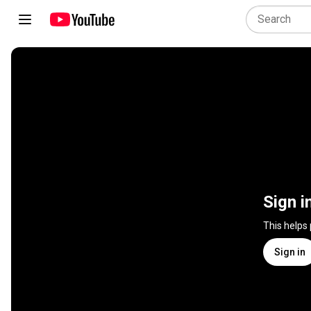
Sign i
This helps
Sign in