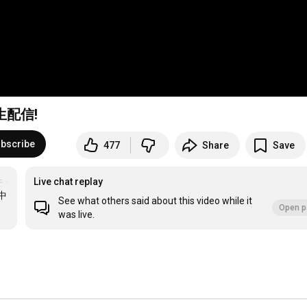
生配信!
bscribe
477
Share
Save
キャラ
Live chat replay
中
See what others said about this video while it
Open p
was live.