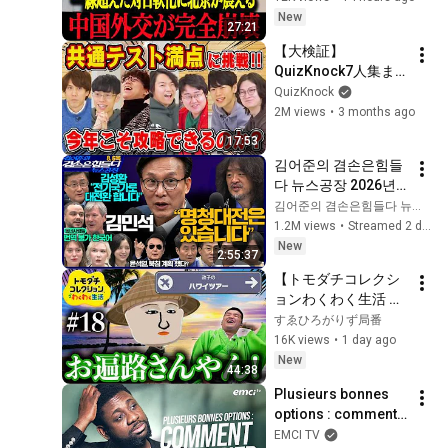
慄！李強が急遽署名
New
27:21
した「出入国新規
【大検証】
定」の裏と石平・柯
QuizKnock7人集ま
隆の大暴露【高市早
れば共通テスト満点
QuizKnock
苗 自民党 石平 柯隆 
取れる説【5回目】
2M views
•
3 months ago
李強】
17:53
김어준의 겸손은힘들
다 뉴스공장 2026년 8
월 6일 목요일 [김민
김어준의 겸손은힘들다 뉴스공장
석, 김성환, 홍사훈X주
1.2M views
•
Streamed 2 days ago
진우X봉지욱X박시동, 
New
2:55:37
동네사람들]
【トモダチコレクシ
ョンわくわく生活 】
北条政子のアナザー
すゑひろがりず局番
スカイ「ハワイ」 
16K views
•
1 day ago
#18
New
44:38
Plusieurs bonnes 
options : comment 
discerner ? - Teach! 
EMCI TV