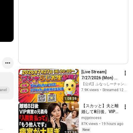
[Live Stream] 
7/27/2026 (Mon) 
8:00 PM - Busha 
【公式】ふなっしーチャンネル274ch.official
Radio Live Stream!
7.9K views
•
Streamed 12 days ago
anel
1:08:58
【スカッと】夫と離
婚して8日後、VIP病
室に入院した元義母
mijiprincess
から電話。「入院費
87K views
•
19 hours ago
を払っておいてね」
New
2:11:55