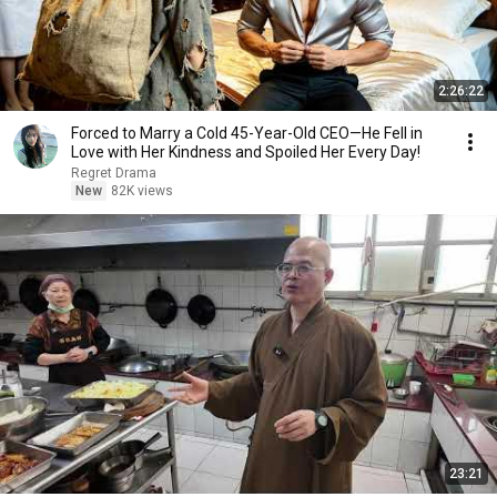
2:26:22
Forced to Marry a Cold 45-Year-Old CEO—He Fell in
Love with Her Kindness and Spoiled Her Every Day!
Regret Drama
New
82K views
23:21