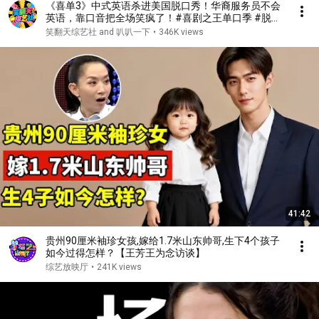
《喜单3》中式英语杀进美国脱口秀！华裔服务员不会
英语，靠口音把全场笑疯了！#喜剧之王单口季 #脱口
秀 #搞笑 #喜剧 #funny #综艺
笑翻天综艺社 and 叭叭一下
•
346K views
41:42
贵州90厘米袖珍女孩,嫁给1.7米山东帅哥,生下4个孩子
如今过得怎样？【王芳王为念访谈】
综艺放映厅
•
241K views