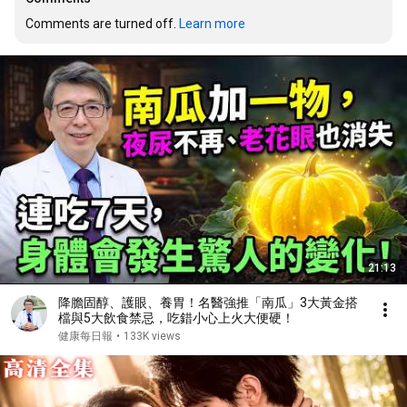
Comments are turned off. 
Learn more
21:13
降膽固醇、護眼、養胃！名醫強推「南瓜」3大黃金搭
檔與5大飲食禁忌，吃錯小心上火大便硬！
健康每日報
•
133K views