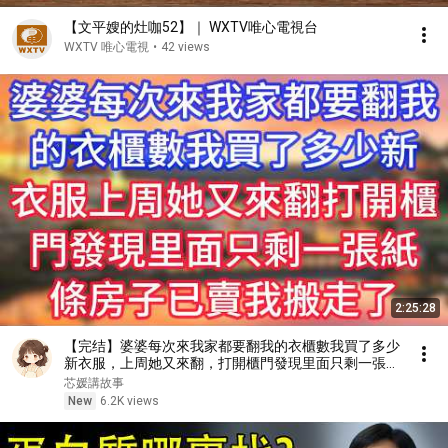
【文平嫂的灶咖52】｜ WXTV唯心電視台
WXTV 唯心電視
•
42 views
2:25:28
【完结】婆婆每次來我家都要翻我的衣櫃數我買了多少
新衣服，上周她又來翻，打開櫃門發現里面只剩一張紙
條：房子已賣，我搬走了
芯媛講故事
New
6.2K views