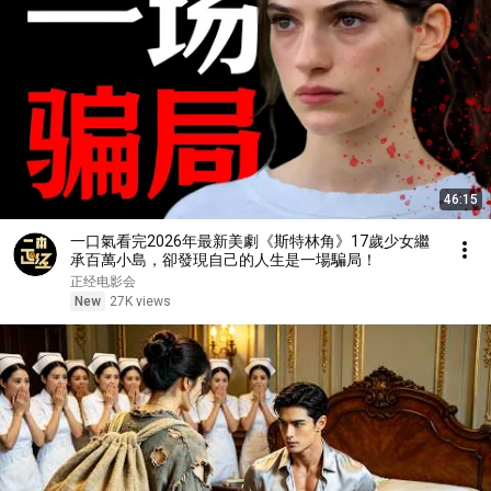
46:15
一口氣看完2026年最新美劇《斯特林角》17歲少女繼
承百萬小島，卻發現自己的人生是一場騙局！
正经电影会
New
27K views