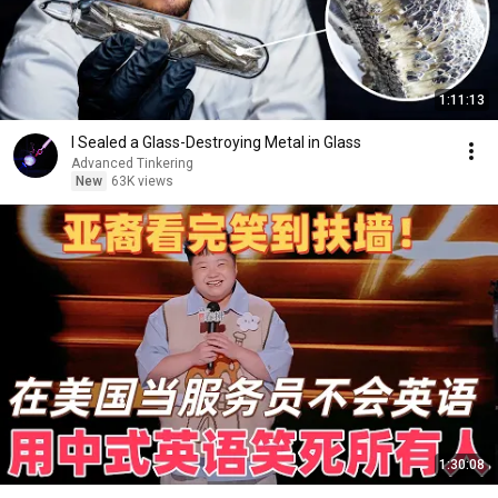
1:11:13
I Sealed a Glass-Destroying Metal in Glass
Advanced Tinkering
New
63K views
1:30:08