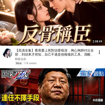
2:08:49
【高清全集】喬熹愛上死對頭霍硯深，掏心掏肺付出全
部，到頭來才得知，自己不過是他報復的工具。清醒的
她果斷抽身。霍硯深終於看清自己的真心，放下一身驕
鹅酱追剧
傲，開啓瘋狂追妻火葬場模式！#情感 #都市 #drama
New
11K views