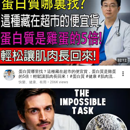
32:12
蛋白質哪里找？這種藏在超市的便宜貨，蛋白質是雞蛋
的5倍！輕鬆讓肌肉長回來！#蛋白質 #健康 #肌肉流
失 #肌少症
快樂、健康、有用
•
206K views