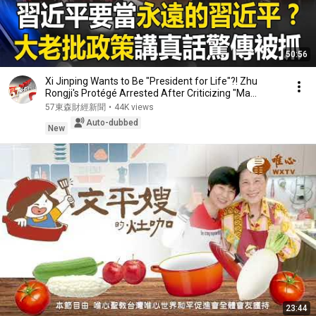
50:56
Xi Jinping Wants to Be "President for Life"?! Zhu
Rongji's Protégé Arrested After Criticizing "Ma...
57東森財經新聞
•
44K views
Auto-dubbed
New
23:44