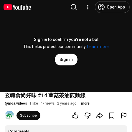
Open App
Sign in to confirm you’re not a bot
This helps protect our community.
Learn more
Sign in
玄轉食尚好味 #14 蕈菇茶油煎麵線
@
moa.videos
1 like
47 views
2 years ago
more
Subscribe
Comments