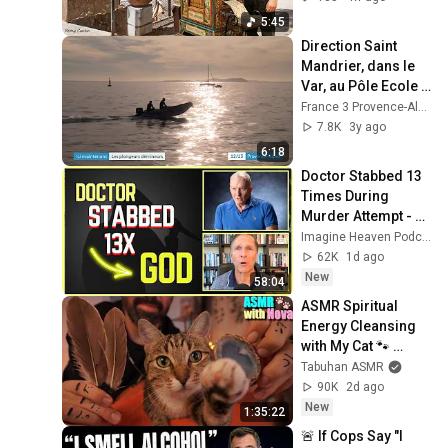
5:45
Direction Saint 
Mandrier, dans le 
Var, au Pôle Ecole 
Méditerranée à la 
France 3 Provence-Alpes-Côte d'Azur
rencontre de 
7.8K
3y ago
jeunes élèves
6:18
Doctor Stabbed 13 
Times During 
Murder Attempt - 
Then God Showed 
Imagine Heaven Podcast with John Burke
Up | Near Death 
62K
1d ago
Experience
New
58:04
ASMR Spiritual 
Energy Cleansing 
with My Cat 🐾 
Purring & Reiki for 
Tabuhan ASMR
Sleep & Stress 
90K
2d ago
Relief
New
1:35:22
🚨 If Cops Say "I 