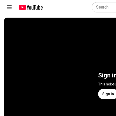
Sign i
This helps
Sign in