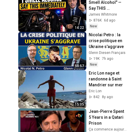
Smell Alcohol" — 
Say THIS 
Immediately (It's a 
James Whitmore
Trap)
876K
6d ago
New
14:22
Nicolai Petro : la 
crise politique en 
Ukraine s'aggrave
Glenn Diesen Français
19K
7h ago
New
50:57
Eric Lon nage et 
randonne à Saint 
Mandrier sur mer
Eric Lon
842
8y ago
15:05
Jean-Pierre Spent 
5 Years in a Qatari 
Prison
Ça commence aujourd'hui - France Télévisions