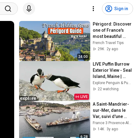
Sign in
Périgord: Discover 
one of France's 
most beautiful 
historical regions
French Travel Tips
29K
2y ago
24:00
LIVE Puffin Burrow 
Exterior View - Seal 
Island, Maine | 
explore.org
Explore Penguin & Puffin Cams
22 watching
LIVE
A Saint-Mandrier-
sur-Mer, dans le 
Var, suivi d'une 
journée d'exercice 
France 3 Provence-Alpes-Côte d'Azur
des plongeurs de 
14K
3y ago
bord
6:28