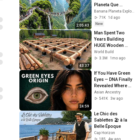
Planeta Que 
Sorprendieron al 
Banana Planeta Exploración
Mundo | 
71K
1d ago
Documental 4K
New
2:05:43
Man Spent Two 
Years Building 
HUGE Wooden 
House for his 
World Build
Family | Start to 
3.3M
1mo ago
Finish by 
43:37
@bjornbrenton
If You Have Green 
Eyes — DNA Finally 
Revealed Where 
They Really Come 
Asian Ancestry
From
541K
3w ago
24:59
Le Chic des 
Sablettes 🏖️ à la 
Belle Époque
Cap Horizon
185
4w ago