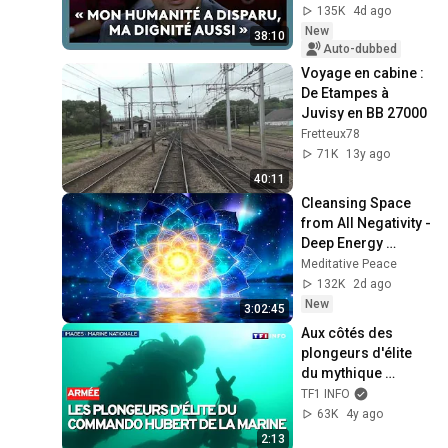
135K
4d ago
New
38:10
Auto-dubbed
Voyage en cabine : 
De Etampes à 
Juvisy en BB 27000
Fretteux78
71K
13y ago
40:11
Cleansing Space 
from All Negativity - 
Deep Energy 
Clearing and 
Meditative Peace
Protection - 417Hz
132K
2d ago
New
3:02:45
Aux côtés des 
plongeurs d'élite 
du mythique 
commando Hubert 
TF1 INFO
de la Marine
63K
4y ago
2:13