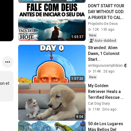
DON'T START YOUR 
DAY WITHOUT GOD: 
A PRAYER TO CALM 
YOUR HEART AND 
Propósito De Deus
GUIDE YOUR STEPS
12K
13h ago
New
1:03:37
Auto-dubbed
Stranded: Alien 
Dawn, 1 Colonist 
Start...
ambiguousamphibian
314K
2d ago
New
1:07:20
on et 
My Golden 
Retriever Heals a 
Terrified Rescue 
Kitten in Just 3 
Cat Dog Diary
Meetings!
11M
2mo ago
6:04
50 de Los Lugares 
Más Bellos Del 