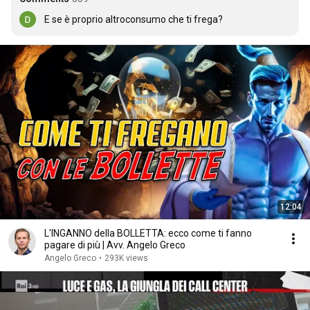
E se è proprio altroconsumo che ti frega?
12:04
L'INGANNO della BOLLETTA: ecco come ti fanno
pagare di più | Avv. Angelo Greco
Angelo Greco
•
293K views