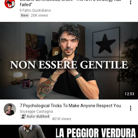
failed"
Il Fatto Quotidiano
New
26K views
12:53
7 Psychological Tricks To Make Anyone Respect You
Giuseppe Castagna
Auto-dubbed
401K views