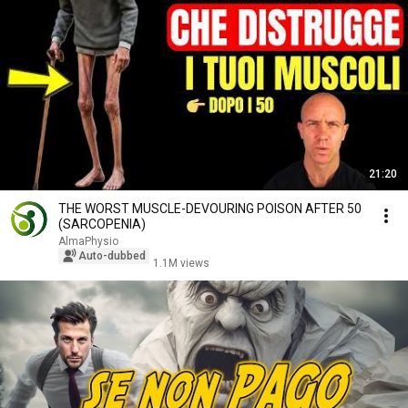
21:20
THE WORST MUSCLE-DEVOURING POISON AFTER 50
(SARCOPENIA)
AlmaPhysio
Auto-dubbed
1.1M views