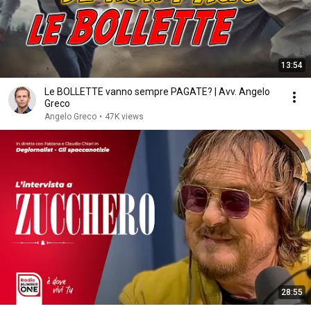
13:54
Le BOLLETTE vanno sempre PAGATE? | Avv. Angelo
Greco
Angelo Greco
•
47K views
28:55