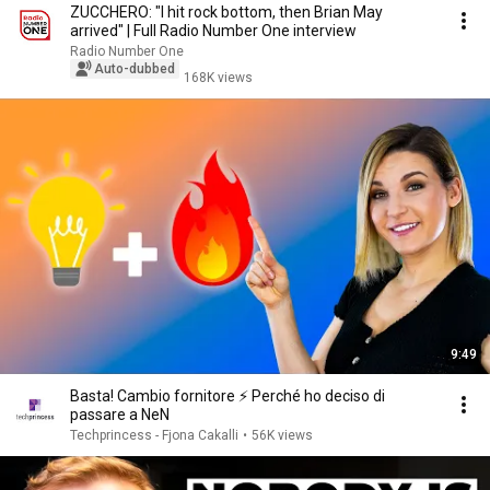
ZUCCHERO: "I hit rock bottom, then Brian May
arrived" | Full Radio Number One interview
Radio Number One
Auto-dubbed
168K views
9:49
Basta! Cambio fornitore ⚡ Perché ho deciso di
passare a NeN
Techprincess - Fjona Cakalli
•
56K views