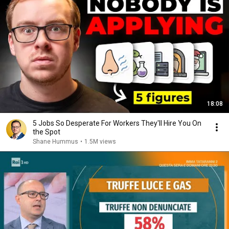
18:08
5 Jobs So Desperate For Workers They'll Hire You On
the Spot
Shane Hummus
•
1.5M views