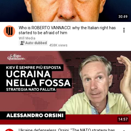
30:49
Who is ROBERTO VANNACCI: why the Italian right has
started to be afraid of him
Will Media
Auto-dubbed
458K views
14:57
Ukraine defenseless, Orsini: "The NATO strategy has