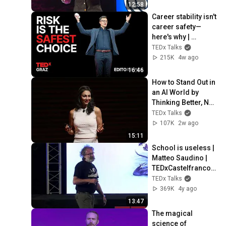
12:58
Career stability isn't 
career safety—
here's why | 
Andreas Gebhardt | 
TEDx Talks
TEDxGraz
215K
4w ago
16:46
How to Stand Out in 
an AI World by 
Thinking Better, Not 
Faster  | Sol Rashidi 
TEDx Talks
| TEDxStanford
107K
2w ago
15:11
School is useless | 
Matteo Saudino | 
TEDxCastelfrancoV
eneto
TEDx Talks
369K
4y ago
13:47
The magical 
science of 