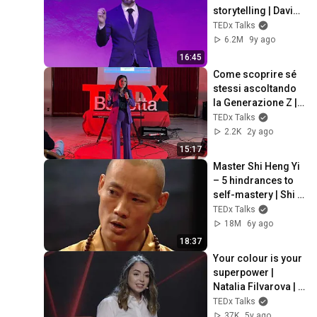
storytelling | David 
JP Phillips | 
TEDx Talks
TEDxStockholm
6.2M
9y ago
16:45
Come scoprire sé 
stessi ascoltando 
la Generazione Z | 
Floridiana Ventrella 
TEDx Talks
| TEDxBarlettaSalon
2.2K
2y ago
15:17
Master Shi Heng Yi 
– 5 hindrances to 
self-mastery | Shi 
Heng YI | 
TEDx Talks
TEDxVitosha
18M
6y ago
18:37
Your colour is your 
superpower | 
Natalia Filvarova | 
TEDxLviv
TEDx Talks
37K
5y ago