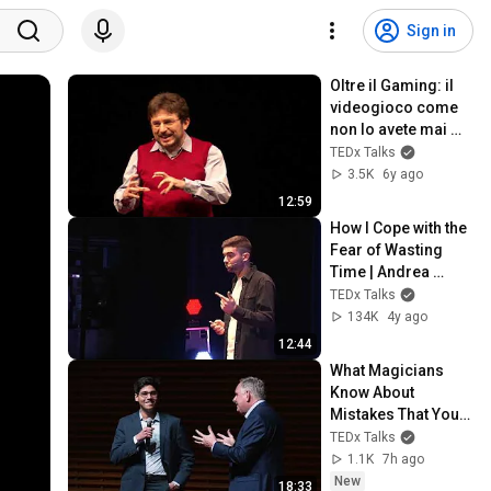
Sign in
Oltre il Gaming: il 
videogioco come 
non lo avete mai 
visto | Marco 
TEDx Talks
Mazzaglia | 
3.5K
6y ago
TEDxTorino
12:59
How I Cope with the 
Fear of Wasting 
Time | Andrea 
Nonni | TEDxRovigo
TEDx Talks
134K
4y ago
12:44
What Magicians 
Know About 
Mistakes That You 
Don't | Michael 
TEDx Talks
Chaleff | 
1.1K
7h ago
TEDxStanford
New
18:33