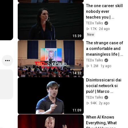
The one career skill 
nobody ever 
teaches you | 
Marina Zayats | 
TEDx Talks
TEDxFS
17K
2d ago
New
15:39
The strange case of 
a comfortable and 
meaningless life | 
Emanuel Aragão | 
TEDx Talks
TEDxSaoPaulo
1.2M
1y ago
14:32
Disintossicarsi dai 
social network si 
può! | Marco 
Tomasin | 
TEDx Talks
TEDxMantova Youth
94K
2y ago
11:09
When AI Knows 
Everything, What 