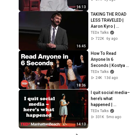
16:13
TAKING THE ROAD 
LESS TRAVELED | 
Aaron Kyro | 
TEDxFHKufstein
TEDx Talks
722K
6y ago
16:45
How To Read 
Anyone In 6 
Seconds | Kostya 
Kimlat | 
TEDx Talks
TEDxSarasota
24K
13d ago
18:36
I quit social media–
here’s what 
happened | 
Gabriela Nguyen | 
TEDx Talks
TEDxManhattanBea
331K
5mo ago
ch
14:13