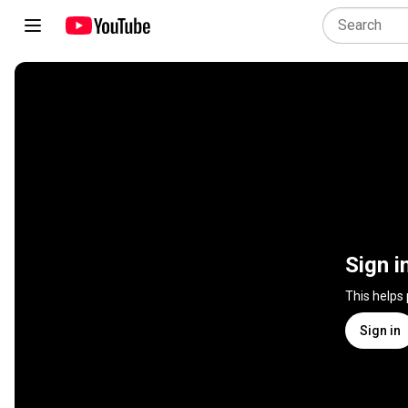
Sign i
This helps
Sign in