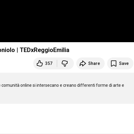
URA? | Francesco Toniolo | TEDxReggioEmilia
357
Share
Save
e comunità online si intersecano e creano differenti forme di arte e 