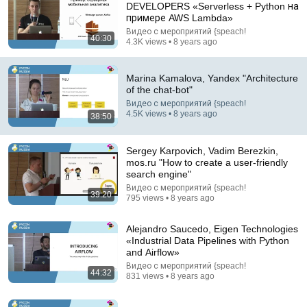
DEVELOPERS «Serverless + Python на
примере AWS Lambda»
Comment...
Видео с мероприятий {speach!
40:30
4.3K views • 8 years ago
Marina Kamalova, Yandex "Architecture
of the chat-bot"
Видео с мероприятий {speach!
4.5K views • 8 years ago
38:50
Sergey Karpovich, Vadim Berezkin,
mos.ru "How to create a user-friendly
search engine"
Видео с мероприятий {speach!
39:20
795 views • 8 years ago
50:01
Alejandro Saucedo, Eigen Technologies
Архитектура Мессенджера Авито – путь одного
«Industrial Data Pipelines with Python
сообщения / Александр Емелин (Авито)
and Airflow»
HighLoad Channel
•
21K views
Видео с мероприятий {speach!
44:32
831 views • 8 years ago