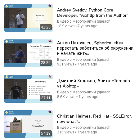
Andrey Svetlov, Python Core
Developer, "Aiohttp from the Author"
Видео с мероприятий {speach!
18K views • 7 years ago
41:25
Антон Патрушев, Spherical «Как
перестать заботиться об окружении
и начать жить»
Видео с мероприятий {speach!
28:29
21:56
931 views • 7 years ago
Supersonic Trebuchet
Tom Stanton
Дмитрий Ходаков, Авито «Tornado
New
1M views
vs Aiohttp»
Видео с мероприятий {speach!
8.6K views • 7 years ago
37:11
Christian Heimes, Red Hat «SSLError,
now what?»
Видео с мероприятий {speach!
316 views • 7 years ago
57:19