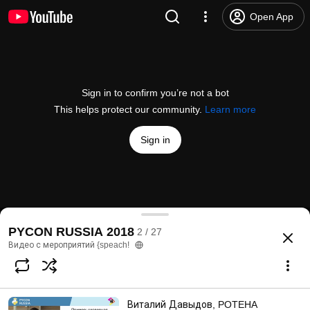
Open App
Sign in to confirm you’re not a bot
This helps protect our community.
Learn more
Sign in
Marina Kamalova, Yandex "Architecture of the cha
PYCON RUSSIA 2018
2 / 27
@
videospeach
103 likes
4.5K views
8 years ago
more
Видео с мероприятий {speach!
Subscribe
Виталий Давыдов, POTEHA
Comments
2