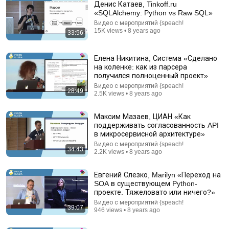
Денис Катаев, Tinkoff.ru
«SQLAlchemy: Python vs Raw SQL»
Видео с мероприятий {speach!
15K views • 8 years ago
33:56
Елена Никитина, Система «Сделано
на коленке: как из парсера
получился полноценный проект»
Видео с мероприятий {speach!
28:49
37:28
2.5K views • 8 years ago
Black Hat USA 2026: The 'Breaking' News: The
Максим Мазаев, ЦИАН «Как
OpenAI–Hugging Face Incident
поддерживать согласованность API
Black Hat
в микросервисной архитектуре»
New
230K views
Видео с мероприятий {speach!
34:43
2.2K views • 8 years ago
Евгений Слезко, Marilyn «Переход на
SOA в существующем Python-
проекте. Тяжеловато или ничего?»
Видео с мероприятий {speach!
39:07
946 views • 8 years ago