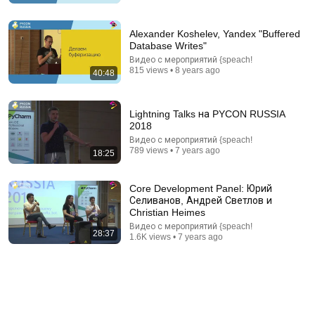
Merion Academy
Auto-dubbed
271K views
Alexander Koshelev, Yandex "Buffered
Database Writes"
Видео с мероприятий {speach!
815 views • 8 years ago
40:48
Lightning Talks на PYCON RUSSIA
2018
Видео с мероприятий {speach!
789 views • 7 years ago
18:25
Core Development Panel: Юрий
Селиванов, Андрей Светлов и
12:41
Christian Heimes
Видео с мероприятий {speach!
Force Your Brain to Think Like a Genius | Richard
28:37
1.6K views • 7 years ago
Feynman
Feynman Archives
•
880K views