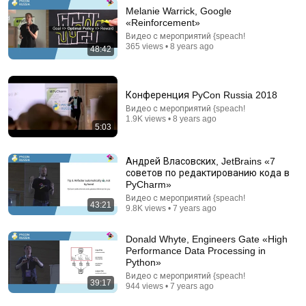
Melanie Warrick, Google
«Reinforcement»
Видео с мероприятий {speach!
365 views • 8 years ago
48:42
16:24
How a Finnish Geek ENDED Microsoft and Became
an IT God // Linus Torvalds
Конференция PyCon Russia 2018
Merion Academy
Видео с мероприятий {speach!
Auto-dubbed
1.9K views • 8 years ago
294K views
5:03
Андрей Власовских, JetBrains «7
советов по редактированию кода в
PyCharm»
Видео с мероприятий {speach!
43:21
9.8K views • 7 years ago
Donald Whyte, Engineers Gate «High
Performance Data Processing in
Python»
Видео с мероприятий {speach!
39:17
944 views • 7 years ago
17:00