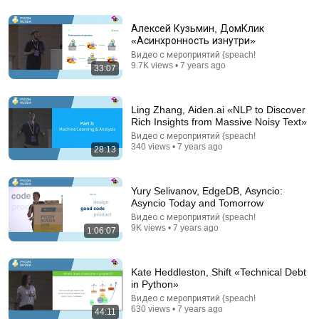
Алексей Кузьмин, ДомКлик
«Асинхронность изнутри»
Видео с мероприятий {speach!
14:34
9.7K views • 7 years ago
33:07
Understand AI in 14 minutes – with Anthropic's Chloe
Lubinski [ARC 2026]
Ling Zhang, Aiden.ai «NLP to Discover
Alliance for Responsible Citizenship
•
911K views
Rich Insights from Massive Noisy Text»
Видео с мероприятий {speach!
340 views • 7 years ago
28:13
Yury Selivanov, EdgeDB, Asyncio:
Asyncio Today and Tomorrow
Видео с мероприятий {speach!
9K views • 7 years ago
1:06:07
Kate Heddleston, Shift «Technical Debt
in Python»
15:55
Видео с мероприятий {speach!
630 views • 7 years ago
44:11
Richard Stallman: The Most Inconvenient Man in IT