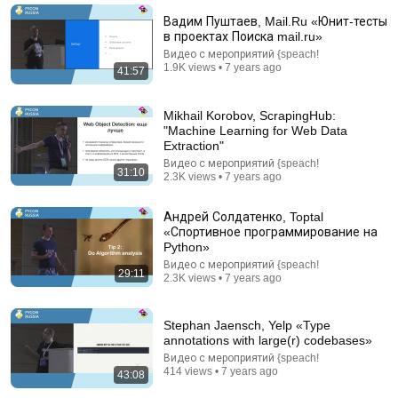
This cell just changed biology
Вадим Пуштаев, Mail.Ru «Юнит-тесты
Grist
•
973K views
в проектах Поиска mail.ru»
Видео с мероприятий {speach!
1.9K views • 7 years ago
41:57
Mikhail Korobov, ScrapingHub:
"Machine Learning for Web Data
Extraction"
Видео с мероприятий {speach!
31:10
2.3K views • 7 years ago
Андрей Солдатенко, Toptal
«Спортивное программирование на
Python»
Видео с мероприятий {speach!
22:25
29:11
2.3K views • 7 years ago
This Off-Grid Farm is Genius: Free Power From
Water and Sun
Stephan Jaensch, Yelp «Type
Скрыпник and Justus Walker
annotations with large(r) codebases»
Auto-dubbed
299K views
Видео с мероприятий {speach!
414 views • 7 years ago
43:08