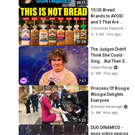
Pedro ROSEMBLAT
39:11
10 US Bread 
Brands to AVOID 
and 3 That Are 
Actually Safe
Consumer Exposed
3.2M
1mo ago
31:08
The Judges Didn't 
Think She Could 
Sing... But Then She 
Opened Her Mouth!
Talent Recap
5M
7mo ago
7:57
Princess Of Boogie 
Woogie Delights 
Everyone
Brendan Kavanagh
4M
8mo ago
5:22
DUO DINAMICO - 
esos ojitos negros