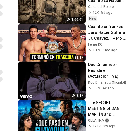
Cuando La Habana 
Suspira
Casa del Bolero
12K
5d ago
New
1:00:01
Cuando un Yankee 
Juró Hacer Sufrir a 
JC Chávez... Pero 
le Dió la Paliza del 
Fernu KO
Año!
1.1M
1mo ago
24:47
Duo Dinamico - 
Resistiré 
(Actuación TVE)
Dúo Dinámico Oficial
3.3M
6y ago
3:47
The SECRET 
MEETING of SAN 
MARTÍN and 
BOLÍVAR | Julia 
GELATINA
ROSEMBERG with 
191K
2w ago