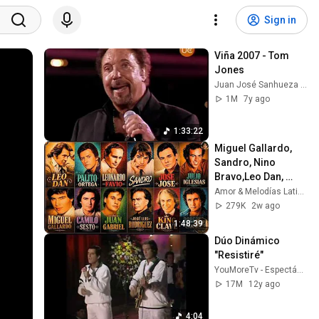
Sign in
Viña 2007 - Tom 
Jones
Juan José Sanhueza Peña
1M
7y ago
1:33:22
Miguel Gallardo, 
Sandro, Nino 
Bravo,Leo Dan, 
José,Julio 
Amor & Melodías Latino and Rancheras y Corridos Eternos
Iglesias,Camilo 
279K
2w ago
Sesto 🌹 BALADAS 
1:48:39
INOLVIDABLES
Dúo Dinámico 
"Resistiré"
YouMoreTv - Espectáculo
17M
12y ago
4:04