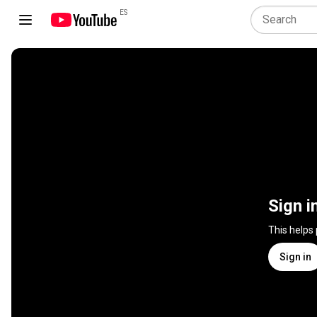
ES
Sign i
This helps
Sign in