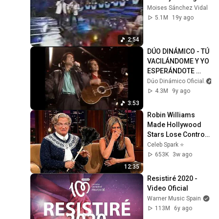
Moises Sánchez Vidal
5.1M
19y ago
2:54
DÚO DINÁMICO - TÚ 
VACILÁNDOME Y YO 
ESPERÁNDOTE 
(1986)
Dúo Dinámico Oficial
4.3M
9y ago
3:53
Robin Williams 
Made Hollywood 
Stars Lose Control 
and Go Off-Script
Celeb Spark ⭐
653K
3w ago
12:35
Resistiré 2020 - 
Video Oficial
Warner Music Spain
113M
6y ago