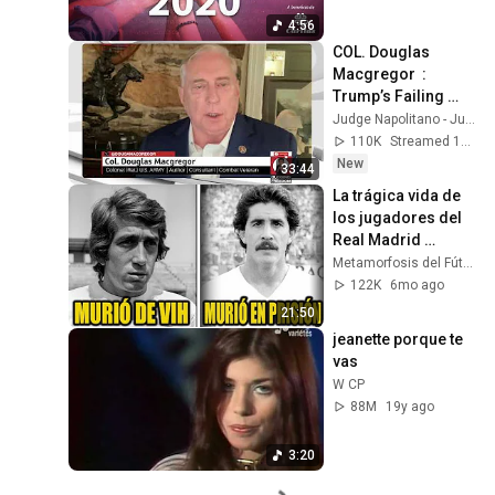
4:56
COL. Douglas 
Macgregor  :  
Trump’s Failing 
Foreign Policy
Judge Napolitano - Judging Freedom
110K
Streamed 13h ago
New
33:44
La trágica vida de 
los jugadores del 
Real Madrid 
(1970/71) tras su 
Metamorfosis del Fútbol
retirada
122K
6mo ago
21:50
jeanette porque te 
vas
W CP
88M
19y ago
3:20