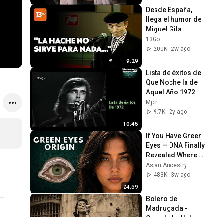
Desde España, 
llega el humor de 
Miguel Gila
13Go
200K
2w ago
9:29
Lista de éxitos de 
Que Noche la de 
Aquel Año 1972
Mjor
9.7K
2y ago
10:45
If You Have Green 
Eyes — DNA Finally 
Revealed Where 
They Really Come 
Asian Ancestry
From
483K
3w ago
24:59
Bolero de 
Madrugada - 