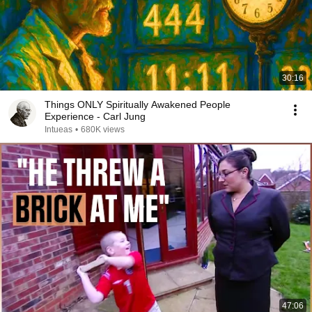
30:16
Things ONLY Spiritually Awakened People
Experience - Carl Jung
Intueas
•
680K views
47:06