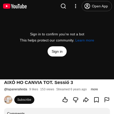
Open App
Sign in to confirm you’re not a bot
This helps protect our community.
Learn more
Sign in
AIXÒ HO CANVIA TOT. Sessió 3
@
lapaneralleida
9 likes
153 views
Streamed 6 years ago
more
Subscribe
Comments