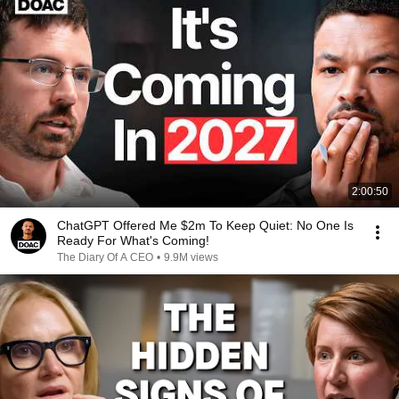
2:00:50
ChatGPT Offered Me $2m To Keep Quiet: No One Is
Ready For What's Coming!
The Diary Of A CEO
•
9.9M views