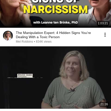
1:03:21
The Manipulation Expert: 4 Hidden Signs You’re
Dealing With a Toxic Person
Mel Robbins
•
834K views
21:26