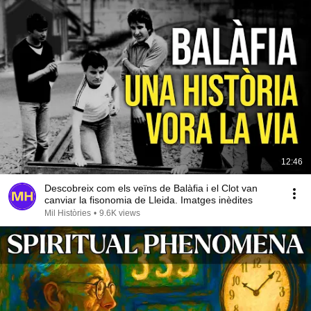
12:46
Descobreix com els veïns de Balàfia i el Clot van
canviar la fisonomia de Lleida. Imatges inèdites
Mil Històries
•
9.6K views