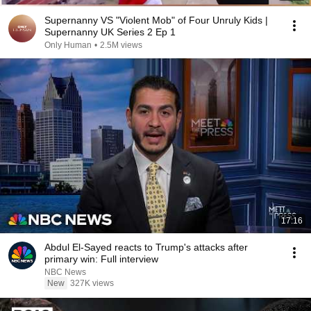
Supernanny VS "Violent Mob" of Four Unruly Kids |
Supernanny UK Series 2 Ep 1
Only Human
•
2.5M views
17:16
Abdul El-Sayed reacts to Trump's attacks after
primary win: Full interview
NBC News
New
327K views