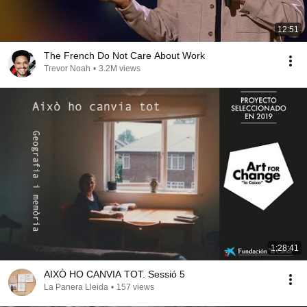
12:51
The French Do Not Care About Work
Trevor Noah
•
3.2M views
1:28:41
AIXÒ HO CANVIA TOT. Sessió 5
La Panera Lleida
•
157 views