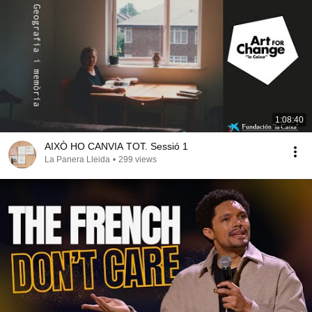
1:08:40
AIXÒ HO CANVIA TOT. Sessió 1
La Panera Lleida
•
299 views