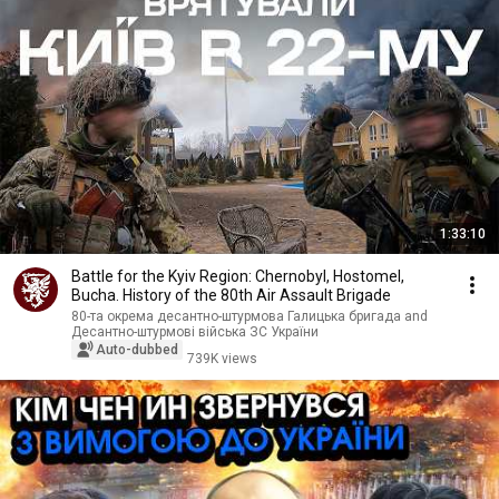
1:33:10
Battle for the Kyiv Region: Chernobyl, Hostomel,
Bucha. History of the 80th Air Assault Brigade
80-та окрема десантно-штурмова Галицька бригада and
Десантно-штурмові війська ЗС України
Auto-dubbed
739K views