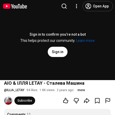
Open App
Sign in to confirm you’re not a bot
This helps protect our community.
Learn more
Sign in
AIO & ІЛЛЯ LETAY - Сталева Машина
@
ILLIA_LETAY
94 likes
1.8K views
2 years ago
more
Subscribe
Comments
11