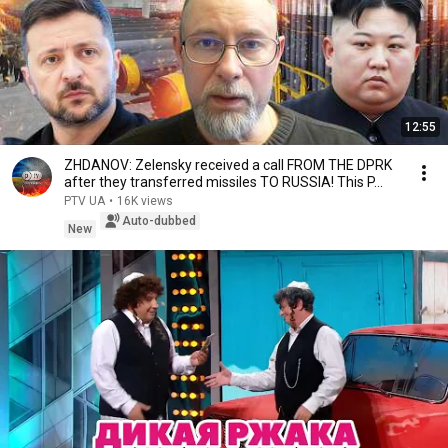
12:55
ZHDANOV: Zelensky received a call FROM THE DPRK
after they transferred missiles TO RUSSIA! This P...
PTV UA
•
16K views
Auto-dubbed
New