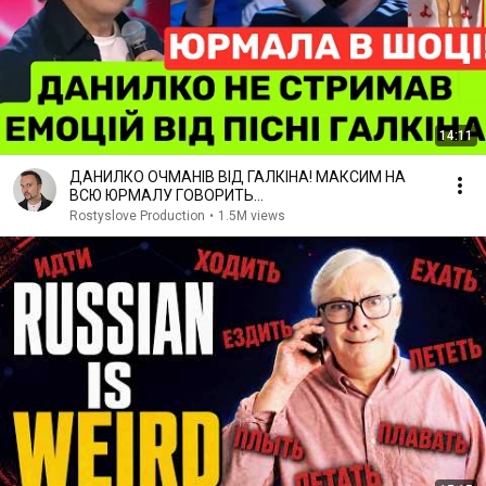
14:11
ДАНИЛКО ОЧМАНІВ ВІД ГАЛКІНА! МАКСИМ НА
ВСЮ ЮРМАЛУ ГОВОРИТЬ
УКРАЇНСЬКОЮ❗️ПУГАЧОВА СПІВАЄ З НИМ ДУЕТОМ
Rostyslove Production
•
1.5M views