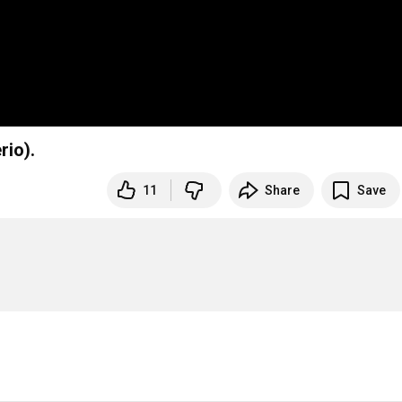
rio).
11
Share
Save