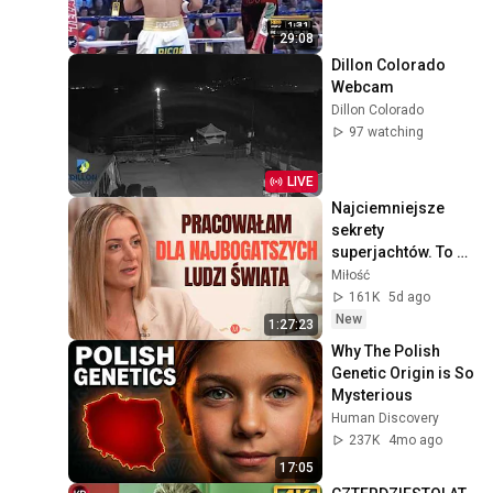
29:08
Dillon Colorado 
Webcam
Dillon Colorado
97 watching
LIVE
Najciemniejsze 
sekrety 
superjachtów. To 
dzieje się na 
Miłość
"wodach niczyich" | 
161K
5d ago
MIŁOŚĆ #30
New
1:27:23
Why The Polish 
Genetic Origin is So 
Mysterious
Human Discovery
237K
4mo ago
17:05