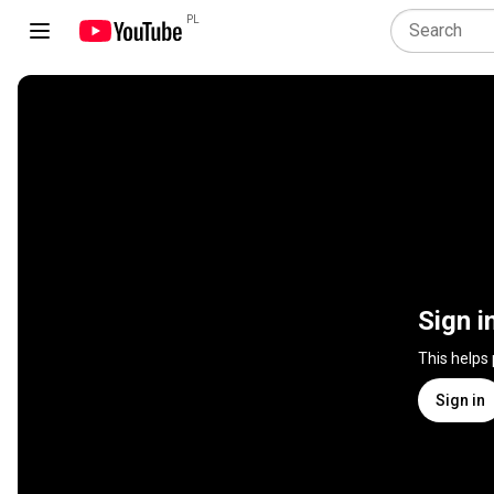
PL
Sign i
This helps
Sign in