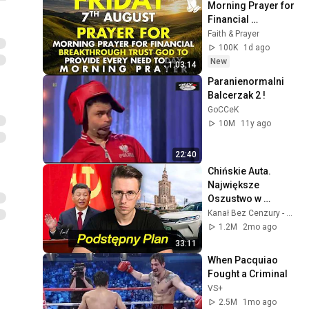
Morning Prayer for 
Financial 
Breakthrough | 
Faith & Prayer
Trust God to 
100K
1d ago
Provide Every Need 
New
1:03:14
Today
Paranienormalni 
Balcerzak 2 !
GoCCeK
10M
11y ago
22:40
Chińskie Auta. 
Największe 
Oszustwo w 
Historii?
Kanał Bez Cenzury - Wojciech Dzierwa
1.2M
2mo ago
33:11
When Pacquiao 
Fought a Criminal
VS+
2.5M
1mo ago