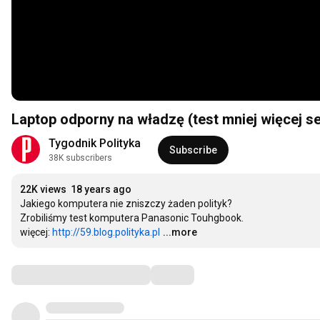
Laptop odporny na władzę (test mniej więcej se
Tygodnik Polityka
Subscribe
38K subscribers
22K views
18 years ago
Jakiego komputera nie zniszczy żaden polityk?

Zrobiliśmy test komputera Panasonic Touhgbook.

więcej: 
http://59.blog.polityka.pl
...more
Comments