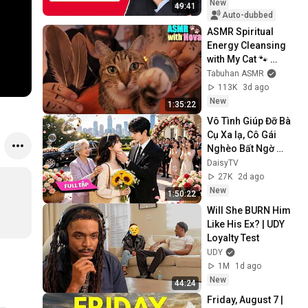
Kaczyński era and 
New
49:41
...
Auto-dubbed
ASMR Spiritual 
Energy Cleansing 
with My Cat 🐾 
Purring & Reiki for 
Tabuhan ASMR
Sleep & Stress 
113K
3d ago
Relief
New
1:35:22
Vô Tình Giúp Đỡ Bà 
Cụ Xa lạ, Cô Gái 
Nghèo Bất Ngờ 
Được Gả Cho Tổng 
DaisyTV
Tài Tỷ Phú Giàu 
27K
2d ago
Nhất Thành Phố!✨
New
1:50:22
💖
Will She BURN Him 
Like His Ex? | UDY 
Loyalty Test
UDY
1M
1d ago
New
44:24
Friday, August 7 | 