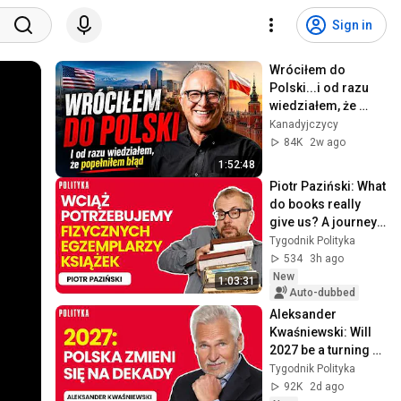
Sign in
Wróciłem do 
Polski...i od razu 
wiedziałem, że 
popełniłem błąd
Kanadyjczycy
84K
2w ago
1:52:48
Piotr Paziński: What 
do books really 
give us? A journey 
from Homer to 
Tygodnik Polityka
Lem! | Tygodnik 
534
3h ago
Polityka
New
1:03:31
Auto-dubbed
Aleksander 
Kwaśniewski: Will 
2027 be a turning 
point like 2005? The 
Tygodnik Polityka
end of the 
92K
2d ago