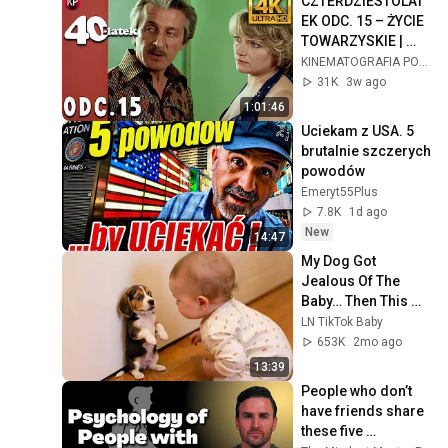
CZTERDZIESTOLAT
EK ODC. 15 – ŻYCIE 
TOWARZYSKIE | 
Kultowy Polski 
KINEMATOGRAFIA POLSKA
Serial 4k
31K
3w ago
1:01:46
Uciekam z USA. 5 
brutalnie szczerych 
powodów
Emeryt55Plus
7.8K
1d ago
New
14:47
My Dog Got 
Jealous Of The 
Baby… Then This 
Happened 😂🐶
LN TikTok Baby
653K
2mo ago
13:39
People who don’t 
have friends share 
these five 