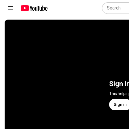
Sign i
This helps
Sign in