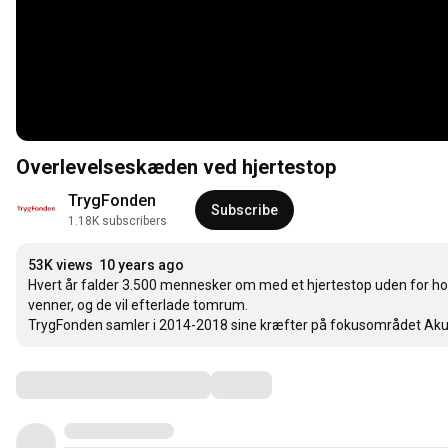
Overlevelseskæden ved hjertestop
TrygFonden
Subscribe
1.18K subscribers
53K views
10 years ago
Hvert år falder 3.500 mennesker om med et hjertestop uden for hosp
venner, og de vil efterlade tomrum.

TrygFonden samler i 2014-2018 sine kræfter på fokusområdet Akut Hj
Comments