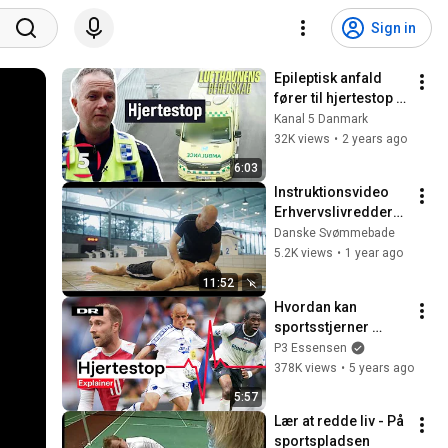
Sign in
Epileptisk anfald 
fører til hjertestop | 
Lufthavnens 
Kanal 5 Danmark
Beredskab | Kanal 5 
32K views
•
2 years ago
Danmark
6:03
Instruktionsvideo 
Erhvervslivredderpr
oven 2025
Danske Svømmebade
5.2K views
•
1 year ago
11:52
Hvordan kan 
sportsstjerner 
pludselig falde om 
P3 Essensen
med hjertestop?
378K views
•
5 years ago
5:57
Lær at redde liv - På 
sportspladsen