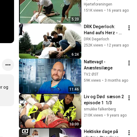
Hjerteforeningen
151K views
•
16 years ago
5:20
DRK Degerloch: 
Hand aufs Herz - 
Erfolgreiche 
DRK Degerloch
Wiederbelebung mit 
252K views
•
12 years ago
Ersthelfer und 
6:24
Elektroschock (AED)
Nattevagt - 
Anæstesilæge
TV2 ØST
59K views
•
3 months ago
r og 
11:46
Liv og Død  sæson 2 
episode 1  1/3
smukke falkenberg
210K views
•
9 years ago
10:00
Hektiske dage på 