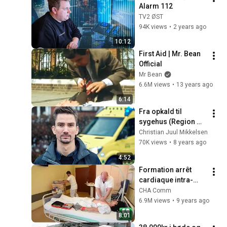
Alarm 112
TV2 ØST
94K views
•
2 years ago
10:12
First Aid | Mr. Bean 
Official
Mr Bean
6.6M views
•
13 years ago
6:14
Fra opkald til 
sygehus (Region 
Syddanmark)
Christian Juul Mikkelsen
70K views
•
8 years ago
4:52
Formation arrêt 
cardiaque intra-
hospitalier
CHA Comm
6.9M views
•
9 years ago
8:01