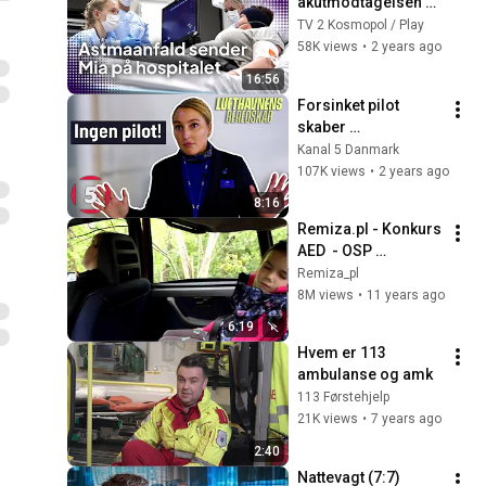
akutmodtagelsen 
(3:3)
TV 2 Kosmopol / Play
58K views
•
2 years ago
16:56
Forsinket pilot 
skaber 
udfordringer for 
Kanal 5 Danmark
kæmpe fly | 
107K views
•
2 years ago
Lufthavnens 
8:16
Beredskab | Kanal 5 
Remiza.pl - Konkurs 
Danmark
AED  - OSP 
Mąchocice
Remiza_pl
8M views
•
11 years ago
6:19
Hvem er 113   
ambulanse og amk
113 Førstehjelp
21K views
•
7 years ago
2:40
Nattevagt (7:7) 