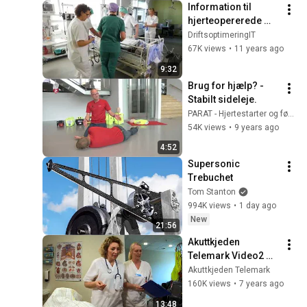
Information til 
hjerteopererede 
patienter om deres 
DriftsoptimeringIT
ophold på Afdeling 
67K views
•
11 years ago
V, VITA, OUH
9:32
Brug for hjælp? - 
Stabilt sideleje.
PARAT - Hjertestarter og førstehjælpskursus
54K views
•
9 years ago
4:52
Supersonic 
Trebuchet
Tom Stanton
994K views
•
1 day ago
New
21:56
Akuttkjeden 
Telemark Video2 
(lang)
Akuttkjeden Telemark
160K views
•
7 years ago
13:48