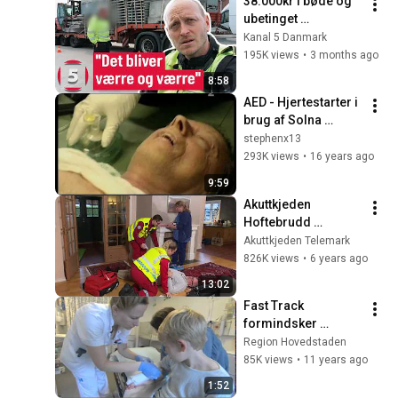
38.000kr i bøde og 
ubetinget 
frakendelse | 
Kanal 5 Danmark
Politijagt | Kanal 5 
195K views
•
3 months ago
Danmark
8:58
AED - Hjertestarter i 
brug af Solna 
Brandvæsen i 
stephenx13
Stockholm
293K views
•
16 years ago
9:59
Akuttkjeden 
Hoftebrudd 
instruksjonsfilm
Akuttkjeden Telemark
826K views
•
6 years ago
13:02
Fast Track 
formindsker 
ventetid på 
Region Hovedstaden
skadestuer
85K views
•
11 years ago
1:52