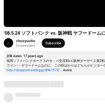
'08.5.24 ソフトバンク vs. 阪神戦 ヤフードー
chusyuoita
Subscribe
23 subscribers
20K views
17 years ago
福岡ソフトバンクホークスのセ・パ交流戦v.s.阪神ターガース第2
http://chusyuoit.exblog.jp/8961973/
...more
Comments