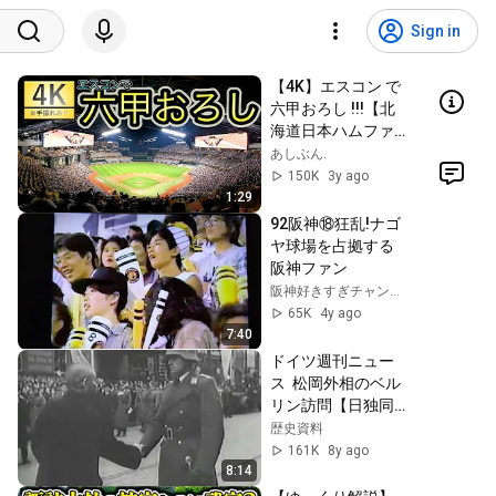
Sign in
【4K】エスコン で 
六甲おろし !!!【北
海道日本ハムファ
イターズ VS 阪神タ
あしぶん.
イガース】【セ・
150K
3y ago
パ交流戦】【エス
1:29
コンフィールド北
92阪神⑱狂乱!ナゴ
海道】
ヤ球場を占拠する
阪神ファン
阪神好きすぎチャンネル
65K
4y ago
7:40
ドイツ週刊ニュー
ス  松岡外相のベル
リン訪問【日独同
盟】　日本語字幕
歴史資料
161K
8y ago
8:14