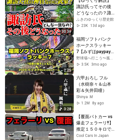
【ゆっくり解説】
諏訪氏ってその後
どうなったの？諏
訪大社上社の大祝
ふきのゆっくり歴史館
を務める家であり
23K
13d ago
ながらも武家とし
30:39
ても活動した諏訪
福岡ソフトバンク
氏の歴史を超簡単
ホークスラッキー
に解説
7【みずほpaypayド
ーム2026/5/2】
野球場へ行こう〜孤独のB級グルメ
3.5K
3mo ago
2:25
六甲おろし フル
（水樹奈々＆山本
彩＆矢井田瞳）
Shinya .M
1.2M
8y ago
3:28
【覆面パトカー vs 
爆走フェラーリ‼️】
推定１５０キロで
猛追⁉️　[速度取り
Cool Cars In Japan