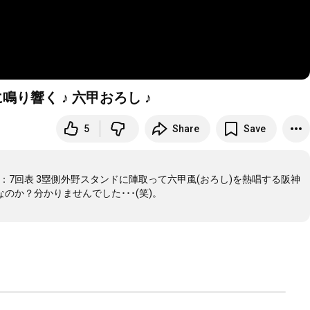
ムに鳴り響く ♪ 六甲おろし ♪
5
Share
Save
戦：7回表 3塁側外野スタンドに陣取って六甲颪(おろし)を熱唱する阪神