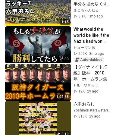
半分を埋め尽くす
黄色い風船と阪神
まこちゃんねる
ファンの大声量ラ
3.1K
1mo ago
ッキー7がヤバすぎ
1:15
る！
What would the 
world be like if the 
Nazis had won 
World War II?
ヒューマン伝
209K
3mo ago
25:00
Auto-dubbed
【ダイナマイト打
線】阪神　2010
年　ホームラン集
THE やきゅう
12K
2y ago
1:04:38
六甲おろし
Yoshinori Karawatari - Topic
810K
2y ago
3:19