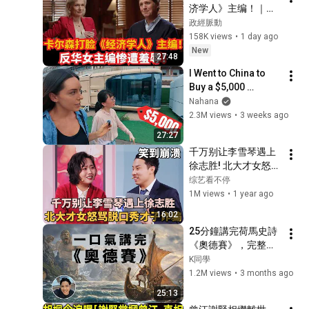
济学人》主编！｜反
华女主编惨遭打脸！
政經脈動
158K views
•
1 day ago
New
27:48
I Went to China to 
Buy a $5,000 
Modular Home — 
Nahana
What's the Real 
2.3M views
•
3 weeks ago
Cost?
27:27
千万别让李雪琴遇上
徐志胜! 北大才女怒骂
脱口秀才子诈骗, 全程
综艺看不停
笑到崩溃｜#李雪琴 
1M views
•
1 year ago
#徐志胜 ｜脱口秀之
16:02
王
25分鐘講完荷馬史詩
《奧德賽》，完整劇
情一口氣看懂 | 這部
K同學
西方文學的開山之
1.2M views
•
3 months ago
作，到底有多精彩？
25:13