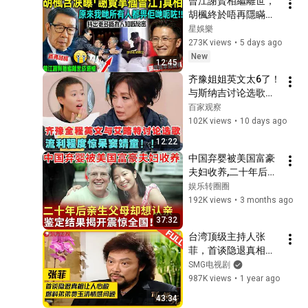
曾江謝賢相繼離世，
胡楓終於唔再隱瞞！
含淚揭開「謝賢掌摑
星娛樂
曾江」事實真相，原
273K views
•
5 days ago
來我哋所有人都畀人
New
12:45
呃咗⋯⋯謝霆鋒早知
齐豫姐姐英文太6了！
實情！【星娛樂】#
与斯纳吉讨论选歌迎
胡楓 #謝賢 #曾江 #
战jessie j,流利英文经
百家观察
綜藝 #事實 #真相 #
验窦靖童！｜歌手26
102K views
•
10 days ago
兄弟 #謝霆鋒
12:22
中国弃婴被美国富豪
夫妇收养,二十年后亲
生父母却想认亲，鉴
娱乐转圈圈
定结果揭开震惊全
192K views
•
3 months ago
国！【寻情记忆】
37:32
台湾顶级主持人张
菲，首谈隐退真相让
人心酸，爆料亲弟弟
SMG电视剧
费玉清情感问题，73
987K views
•
1 year ago
岁的他如今怎样了？
43:34
#张菲 #费玉清 #可凡