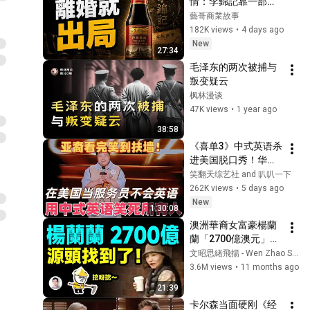
情：李錦記靠一部狠
到離譜的家法，打破
藝哥商業故事
「富不過三代」！
182K views
•
4 days ago
New
27:34
毛泽东的两次被捕与
叛变疑云
枫林漫谈
47K views
•
1 year ago
38:58
《喜单3》中式英语杀
进美国脱口秀！华裔
服务员不会英语，靠
笑翻天综艺社 and 叭叭一下
口音把全场笑疯了！
262K views
•
5 days ago
#喜剧之王单口季 #
New
1:30:08
脱口秀 #搞笑 #喜剧 
澳洲華裔女富豪楊蘭
#funny #综艺
蘭「2700億澳元」源
頭在這裡！越挖越有
文昭思緒飛揚 - Wen Zhao Studio
大瓜【文昭思緒飛揚
3.6M views
•
11 months ago
471期】
21:39
卡尔森当面硬刚《经