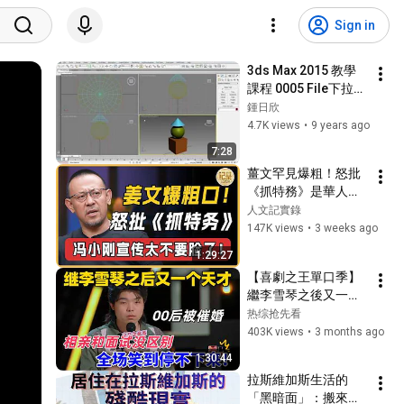
Sign in
3ds Max 2015 教學
課程 0005 File下拉式
選單
鍾日欣
4.7K views
•
9 years ago
7:28
薑文罕見爆粗！怒批
《抓特務》是華人電
影最差！馮小剛這都
人文記實錄
宣傳太不要臉了！#
147K views
•
3 weeks ago
窦文涛#周轶君#马未
1:29:27
都#许子东#尹烨#圆
【喜劇之王單口季】
桌派#圆桌派第八季 
繼李雪琴之後又一個
#人文紀實錄
天才！陳述爆笑吐槽
热综抢先看
00後被催婚，相親和
403K views
•
3 months ago
麵試沒區別，全場笑
1:30:44
到停不下來！#喜剧 
拉斯維加斯生活的
#搞笑 
「黑暗面」：搬來前
#standupcomedy #