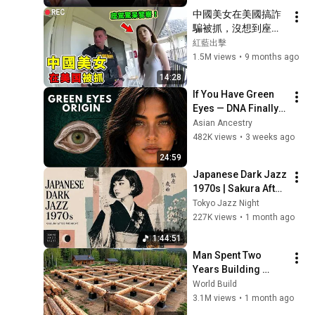
中國美女在美國搞詐
騙被抓，沒想到座駕
竟是Bentley！
紅藍出擊
1.5M views
•
9 months ago
14:28
If You Have Green 
Eyes — DNA Finally 
Revealed Where 
Asian Ancestry
They Really Come 
482K views
•
3 weeks ago
From
24:59
Japanese Dark Jazz 
1970s | Sakura After 
Midnight
Tokyo Jazz Night
227K views
•
1 month ago
1:44:51
Man Spent Two 
Years Building 
HUGE Wooden 
World Build
House for his 
3.1M views
•
1 month ago
Family | Start to 