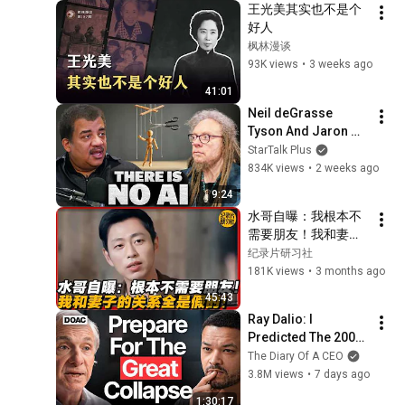
王光美其实也不是个
倾听 FULL
好人
枫林漫谈
93K views
•
3 weeks ago
41:01
Neil deGrasse 
Tyson And Jaron 
Lanier on the AI 
StarTalk Plus
Illusion
834K views
•
2 weeks ago
9:24
水哥自曝：我根本不
需要朋友！我和妻子
的关系全是假的！#
纪录片研习社
历史 #文化 #聊天 #
181K views
•
3 months ago
纪实 #窦文涛 #马未
45:43
都 #马家辉 #周轶君 
Ray Dalio: I 
#熱門 #推薦 #香港#
Predicted The 2008 
林志玲 #蔡康永
CRASH, I Know What 
The Diary Of A CEO
Comes Next!
3.8M views
•
7 days ago
1:30:17