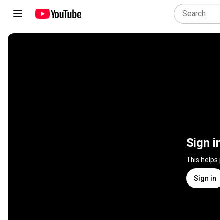
Sign i
This helps
Sign in