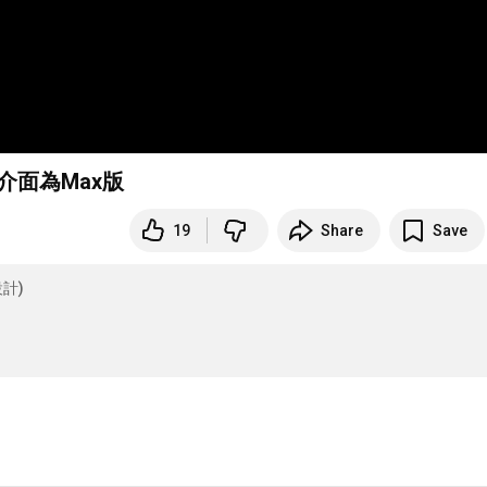
初始介面為Max版
19
Share
Save
設計)