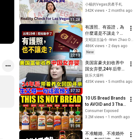
沒人告訴你的真相 | 
小楊的Vegas房產手札
脱口秀
Reality Check for 
342K views
•
2 months ago
2026 Las Vegas 
11:28
Living
有護照、有簽證，為
什麼還是不讓走？中
共出境新規，管的遠
文昭談古論今 -Wen Zhao Official
不止是人（文昭談古
486K views
•
2 days ago
論今1735期）
New
22:13
美国富豪夫妇收养中
国女弃婴,24年后带着
养女回国寻亲,亲生父
娱乐大爆料
母立刻上门认亲,鉴定
435K views
•
5 months ago
结果揭开全场哗然
37:32
【人间真情录】
10 US Bread Brands 
to AVOID and 3 That 
Are Actually Safe
Consumer Exposed
3.2M views
•
1 month ago
31:08
不准離婚、不准婚外