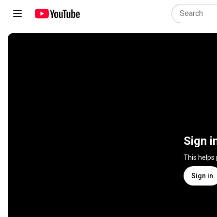
Sign i
This helps
Sign in