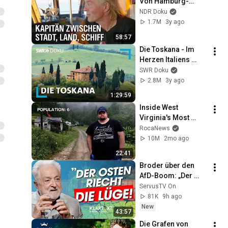
Von Hamburg-
Cranz nach 
NDR Doku
Casablanca | die 
1.7M
3y ago
nordstory | NDR 
58:57
Doku
Die Toskana - Im 
Herzen Italiens 
zwischen Florenz 
SWR Doku
und Elba | SWR Doku
2.8M
3y ago
1:29:59
Inside West 
Virginia's Most 
Remote Holler
RocaNews
10M
2mo ago
22:41
Broder über den 
AfD-Boom: „Der 
Osten riecht die 
ServusTV On
Lüge“ | KLARTEXT 
81K
9h ago
Deutschland
New
43:57
Die Grafen von 