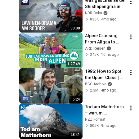
Was geschah an der 
Shishapangma in 
Tibet? | Sportclub 
NDR Doku
Story | NDR Doku
833K
4mo ago
30:00
Alpine Crossing: 
From Allgäu to 
South Tyrol with 
ARD Reisen
Tamina Kallert on 
245K
10mo ago
the E5 | 
1:27:49
Wunderschön | ARD 
1986: How to Spot 
Reisen
the Upper Class | 
That's Life! | BBC 
BBC Archive
Archive
2.3M
4mo ago
5:24
Tod am Matterhorn 
– warum 
unterschätzen so 
NZZ Format
viele Bergsteiger 
805K
9mo ago
diese Ikone? | Doku 
28:41
NZZ Format