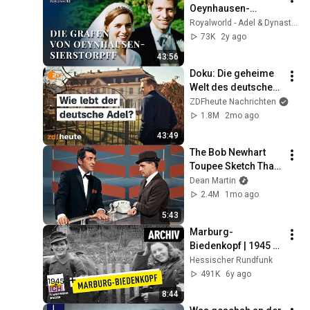
Oeynhausen-
Sierstorpff | 
Royalworld - Adel & Dynastien
Markante 
73K
2y ago
Adelsdynastie
43:56
Doku: Die geheime 
Welt des deutschen 
Adels
ZDFheute Nachrichten
1.8M
2mo ago
43:49
The Bob Newhart 
Toupee Sketch That 
Broke Dean Martin
Dean Martin
2.4M
1mo ago
5:43
Marburg-
Biedenkopf | 1945 
und ich | 
Hessischer Rundfunk
Archivmaterial
491K
6y ago
8:44