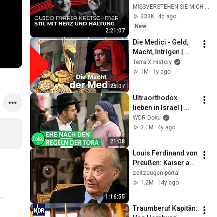
bei Gregor Gysi
MISSVERSTEHEN SIE MICH RICHTIG
333K
4d ago
New
2:21:07
Die Medici - Geld, 
Macht, Intrigen | 
Terra X
Terra X History
1M
1y ago
25:07
Ultraorthodox 
lieben in Israel | 
WDR Doku
WDR Doku
2.1M
4y ago
21:08
Louis Ferdinand von 
Preußen: Kaiser auf 
Abruf
zeitzeugen-portal
1.2M
14y ago
1:16:55
Traumberuf Kapitän: 