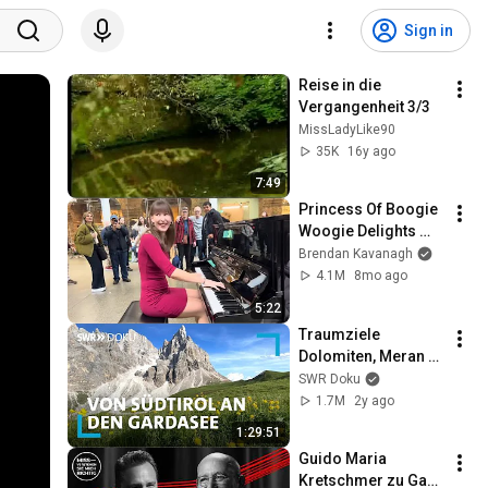
Sign in
Reise in die 
Vergangenheit 3/3
MissLadyLike90
35K
16y ago
7:49
Princess Of Boogie 
Woogie Delights 
Everyone
Brendan Kavanagh
4.1M
8mo ago
5:22
Traumziele 
Dolomiten, Meran 
und Trentino: Von 
SWR Doku
Südtirol an den 
1.7M
2y ago
Gardasee | SWR 
1:29:51
Doku
Guido Maria 
Kretschmer zu Gast 