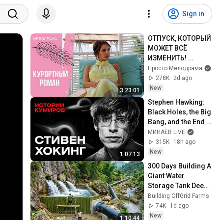
Sign in
ОТПУСК, КОТОРЫЙ 
МОЖЕТ ВСЁ 
ИЗМЕНИТЬ! 
Курортный роман. 
Просто Мелодрама
Все серии
278K
2d ago
New
3:23:01
Stephen Hawking: 
Black Holes, the Big 
Bang, and the End 
of the Universe / 
МИНАЕВ LIVE
Idol Stories / 
315K
18h ago
MINAEV
New
1:07:13
300 Days Building A 
Giant Water 
Storage Tank Deep 
In The Forest To 
Building OffGrid Farms
Supply A Farm
74K
1d ago
New
1:10:44