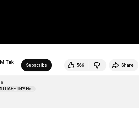
 MiTek
Subscribe
566
Share
ма
 ПАНЕЛИ?! Ис...  