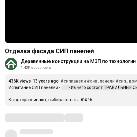
Отделка фасада СИП панелей
Деревянные конструкции на МЗП по технологии
1.42K subscribers
436K views
13 years ago
#сиппанели
#сип_панели
#сип_до
Испытание СИП панелей - 
 • Из чего состоят ПРАВИЛЬНЫЕ СИП
...more
Когда сравнивают, выбирают нас: 
…
Comments