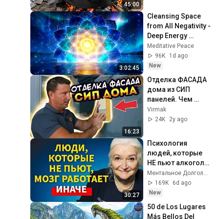
Recycling Process 
45:00
Cleansing Space 
from All Negativity - 
Deep Energy 
Clearing and 
Meditative Peace
Protection - 417Hz
96K
1d ago
New
3:02:45
Отделка ФАСАДА 
дома из СИП 
панелей. Чем 
можно отделать 
Virmak
ФАСАД дома из 
24K
2y ago
СИП? Лайфхаки от 
16:23
VIRMAK
Психология 
людей, которые 
НЕ пьют алкоголь 
(согласно 
Ментальное Долголетие and 2 more
нейронауке) | 
169K
6d ago
Татьяна 
New
30:27
Черниговская
50 de Los Lugares 
Más Bellos Del 