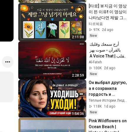
[타로] 🚨지금 이 영상
이 뜬 이유❗️ 이 영상이 
나타났다면 제발 그
냥 넘기지 마세요⚠️ 
타로혜윰
(feat.이 메시지 무시
97K
2d ago
하지 마세요🧿절대 
New
2:11:08
우연이 아닙니다🚫금
أرح سمعك وقلبك 
전•일•학업•관계까지 
بالقرآن - صوت يهز 
몽땅💥)
القلب | A Voice That 
Moves the Heart ❤️
Al-Fateh
🎧 | Mohamed 
100K
2d ago
Hesham
New
2:28:59
Он выбрал другую, 
а я сохранила 
гордость и 
отпустила его
Тёплые Истории Людей
118K
1d ago
New
1:54:36
Pink Wildflowers on 
Ocean Beach | 