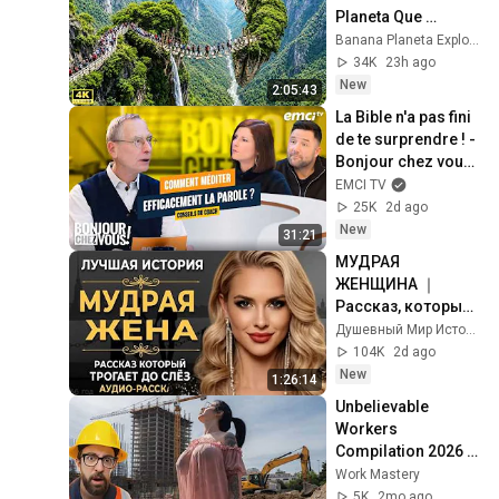
Planeta Que 
Sorprendieron al 
Banana Planeta Exploración
Mundo | 
34K
23h ago
Documental 4K
New
2:05:43
La Bible n'a pas fini 
de te surprendre ! - 
Bonjour chez vous ! 
- Philippe Bak
EMCI TV
25K
2d ago
New
31:21
МУДРАЯ 
ЖЕНЩИНА ｜ 
Рассказ, который 
трогает до 
Душевный Мир Историй
глубины души. 
104K
2d ago
Очень сильная 
New
1:26:14
история ｜ Аудио 
Unbelievable 
рассказ.
Workers 
Compilation 2026 | 
Working with 
Work Mastery
Talented Engineers 
5K
2mo ago