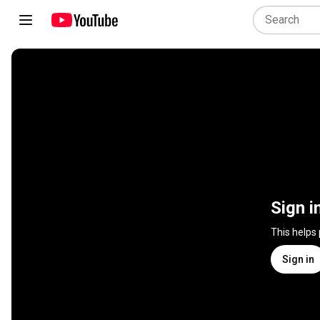
Sign i
This helps
Sign in