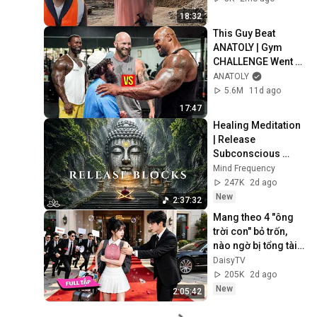
#44 #fail 
18:32
#construction
This Guy Beat 
ANATOLY | Gym 
CHALLENGE Went 
Wrong
ANATOLY
5.6M
11d ago
17:47
Healing Meditation 
| Release 
Subconscious 
Blocks, Cleanse 
Mind Frequency
Negative Energy & 
247K
2d ago
Restore Inner 
New
2:37:32
Peace
Mang theo 4 "ông 
trời con" bỏ trốn, 
nào ngờ bị tổng tài 
ngàn tỷ đến tận cửa 
DaisyTV
bắt về chịu trách 
205K
2d ago
nhiệm👑
New
2:05:42