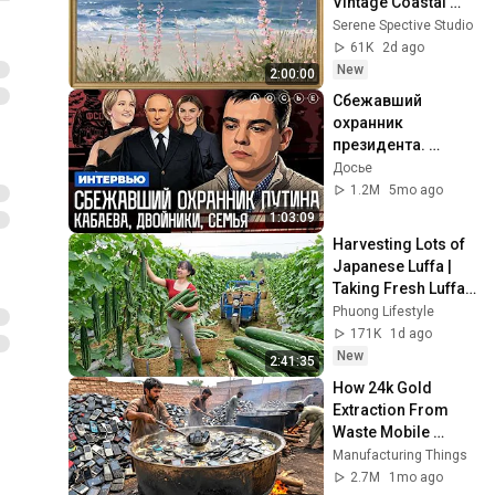
Vintage Coastal 
Seascape Oil 
Serene Spective Studio
Painting | 4K 
61K
2d ago
Ambient TV 
New
2:00:00
Screensaver
Сбежавший 
охранник 
президента. 
Кабаева. Семья. 
Досье
Дворцы. 
1.2M
5mo ago
Безопасность | 
1:03:09
Интервью
Harvesting Lots of 
Japanese Luffa | 
Taking Fresh Luffa 
to the Countryside 
Phuong Lifestyle
Market
171K
1d ago
New
2:41:35
How 24k Gold 
Extraction From 
Waste Mobile 
Phones | Incredible 
Manufacturing Things
Old Used Mobile 
2.7M
1mo ago