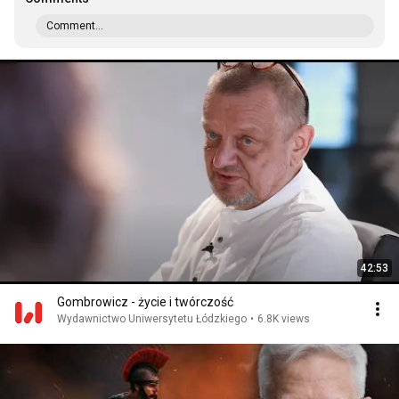
Comment...
42:53
Gombrowicz - życie i twórczość
Wydawnictwo Uniwersytetu Łódzkiego
•
6.8K views