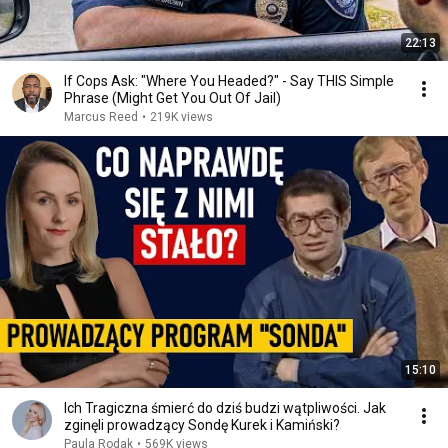
22:13
If Cops Ask: "Where You Headed?" - Say THIS Simple
Phrase (Might Get You Out Of Jail)
Marcus Reed
•
219K views
15:10
Ich Tragiczna śmierć do dziś budzi wątpliwości. Jak
zginęli prowadzący Sondę Kurek i Kamiński?
Paula Rodak
•
569K views