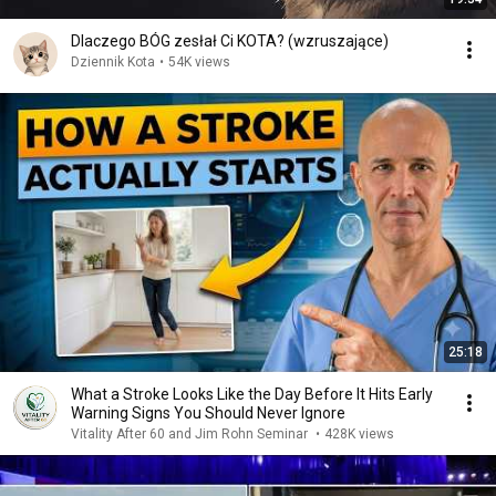
Dlaczego BÓG zesłał Ci KOTA? (wzruszające)
Dziennik Kota
•
54K views
25:18
What a Stroke Looks Like the Day Before It Hits Early
Warning Signs You Should Never Ignore
Vitality After 60 and Jim Rohn Seminar
•
428K views