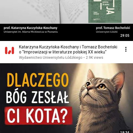
29:05
Katarzyna Kuczyńska-Koschany i Tomasz Bocheński
o "Improwizacji w literaturze polskiej XX wieku"
Wydawnictwo Uniwersytetu Łódzkiego
•
2.9K views
19:34