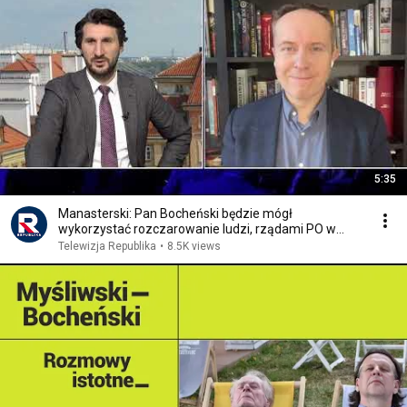
5:35
Manasterski: Pan Bocheński będzie mógł
wykorzystać rozczarowanie ludzi, rządami PO w
Warszawie
Telewizja Republika
•
8.5K views