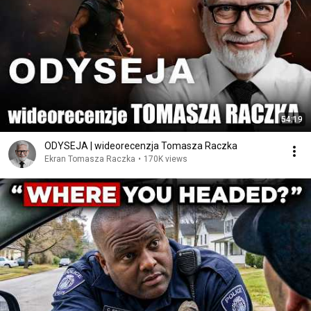
54:19
ODYSEJA | wideorecenzja Tomasza Raczka
Ekran Tomasza Raczka
•
170K views