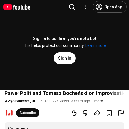
Open App
Sign in to confirm you’re not a bot
This helps protect our community.
Learn more
Sign in
Paweł Polit and Tomasz Bocheński on improvisation 
@
Wydawnictwo_UL
12 likes
726 views
3 years ago
more
Subscribe
Comments