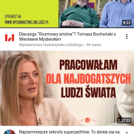
8:22
Dlaczego "Rozmowy istotne"? Tomasz Bocheński o
Wiesławie Myśliwskim
Wydawnictwo Uniwersytetu Łódzkiego
•
9K views
1:27:23
Najciemniejsze sekrety superjachtów. To dzieje się na