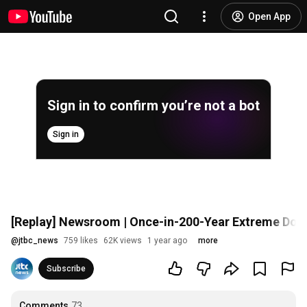
Open App
Sign in to confirm you’re not a bot
Sign in
[Replay] Newsroom | Once-in-200-Year Extreme Downp
@
jtbc_news
759 likes
62K views
1 year ago
more
Subscribe
Comments
73