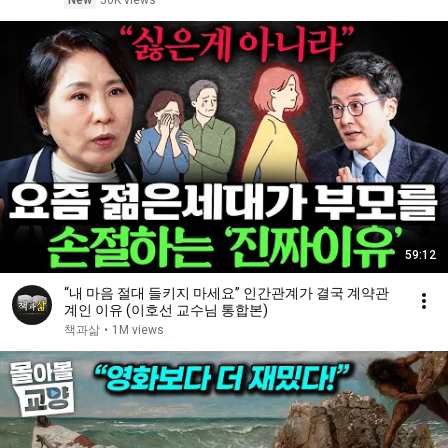
New
50K views
59:12
“내 마음 절대 들키지 마세요” 인간관계가 결국 계약관
계인 이유 (이호선 교수님 통합본)
책과삶
•
1M views