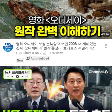
43:16
영화 오디세이 보실 분🙋알고 보면 200% 더 재미있는
진짜 '오디세이아' 원작 총정리! 호메로스 ≪일리아스≫
& ≪오디세이아≫, 베르길리우스 ≪아이네이스≫ 까지
EBSCulture (EBS 교양)
•
57K views
#몰아볼교양
Auto-dubbed
New