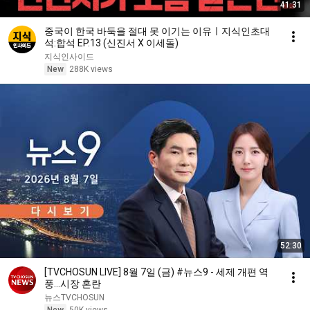
41:31
중국이 한국 바둑을 절대 못 이기는 이유ㅣ지식인초대
석:합석 EP.13 (신진서 X 이세돌)
지식인사이드
New
288K views
52:30
[TVCHOSUN LIVE] 8월 7일 (금) #뉴스9 - 세제 개편 역
풍…시장 혼란
뉴스TVCHOSUN