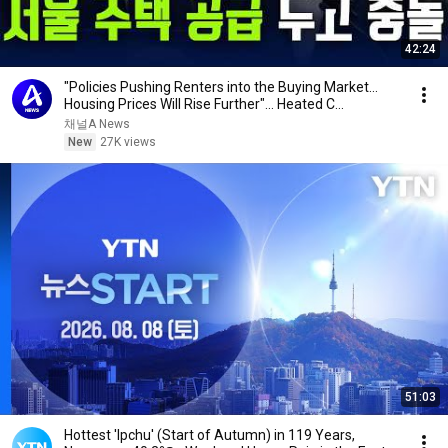
42:24
"Policies Pushing Renters into the Buying Market...
Housing Prices Will Rise Further"... Heated C...
채널A News
New
27K views
51:03
Hottest 'Ipchu' (Start of Autumn) in 119 Years,