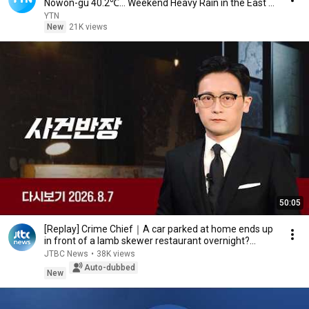
Nowon-gu 40.2℃... Weekend Heavy Rain in the East ...
YTN
New
21K views
50:05
[Replay] Crime Chief｜A car parked at home ends up
in front of a lamb skewer restaurant overnight?...
JTBC News
•
38K views
Auto-dubbed
New