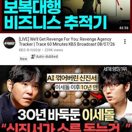
46:56
[LIVE] We’ll Get Revenge For You: Revenge Agency
Tracker | Trace 60 Minutes KBS Broadcast 08/07/26
KBS 추적60분
•
239K views
Auto-dubbed
New