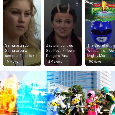
Samurai unido! 
Zayto Encontrou 
The Secret of the
Samurai para 
Seu Povo ⚡ Power 
Weapons of Power
sempre! #shorts ⚡️ | 
Rangers Para 
Mighty Morphin 
Power Rangers para 
Crianças
Minute | Re-Ignitio
1M views
1.3M views
15K views
Crianças
Power Rangers fo
Kids