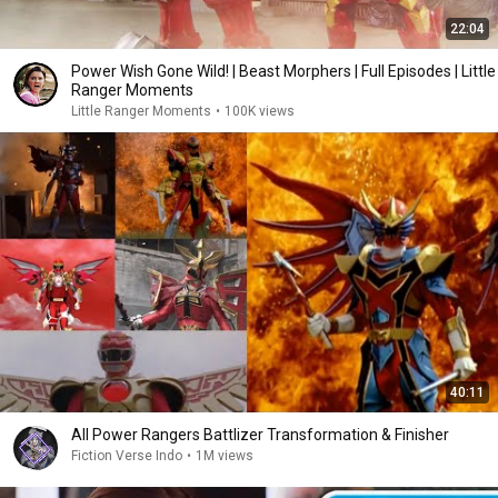
22:04
Power Wish Gone Wild! | Beast Morphers | Full Episodes | Little
Ranger Moments
Little Ranger Moments
•
100K views
40:11
All Power Rangers Battlizer Transformation & Finisher
Fiction Verse Indo
•
1M views