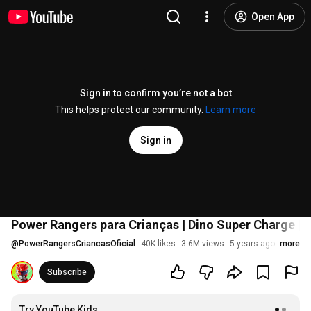
Open App
Sign in to confirm you’re not a bot
This helps protect our community.
Learn more
Sign in
Power Rangers para Crianças | Dino Super Charge | E
@
PowerRangersCriancasOficial
40K likes
3.6M views
5 years ago
more
Subscribe
Try YouTube Kids