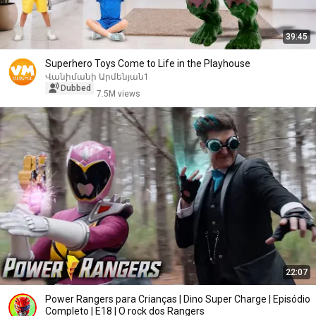
39:45
Superhero Toys Come to Life in the Playhouse
Վանիմանի Արմենյան1
Dubbed
7.5M views
22:07
Power Rangers para Crianças | Dino Super Charge | Episódio
Completo | E18 | O rock dos Rangers