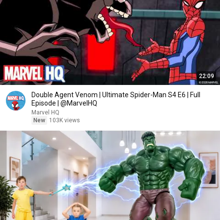
22:09
Double Agent Venom | Ultimate Spider-Man S4 E6 | Full
Episode | @MarvelHQ
Marvel HQ
New
103K views