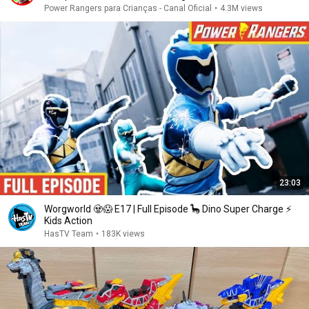
Power Rangers para Crianças - Canal Oficial
•
4.3M views
23:03
Worgworld 🧟😱 E17 | Full Episode 🦕 Dino Super Charge ⚡
Kids Action
HasTV Team
•
183K views