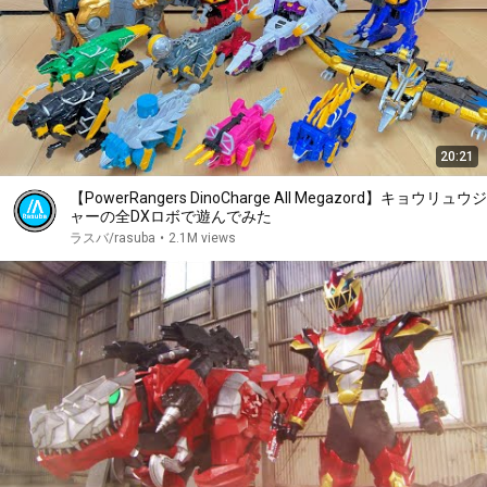
20:21
【PowerRangers DinoCharge All Megazord】キョウリュウジ
ャーの全DXロボで遊んでみた
ラスバ/rasuba
•
2.1M views