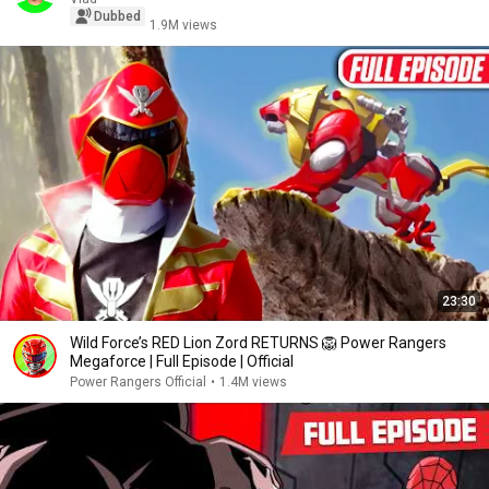
Dubbed
1.9M views
23:30
Wild Force’s RED Lion Zord RETURNS 🦁 Power Rangers
Megaforce | Full Episode | Official
Power Rangers Official
•
1.4M views