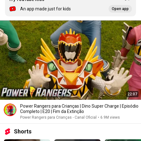
An app made just for kids
Open app
22:07
Power Rangers para Crianças | Dino Super Charge | Episódio
Completo | E20 | Fim da Extinção
Power Rangers para Crianças - Canal Oficial
•
6.9M views
Shorts