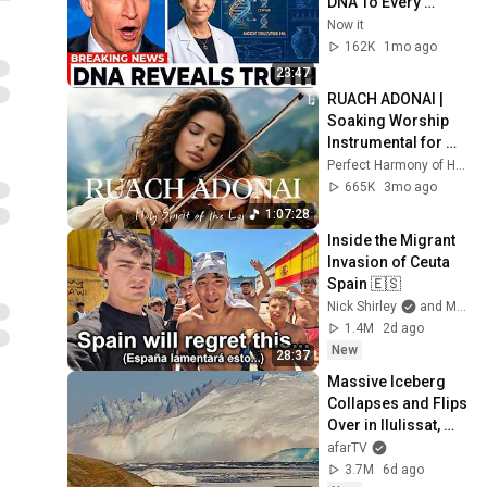
DNA To Every 
Ancient Civilization 
Now it
— Only One 
162K
1mo ago
Matched
23:47
RUACH ADONAI | 
Soaking Worship 
Instrumental for 
Prayer
Perfect Harmony of Heaven
665K
3mo ago
1:07:28
Inside the Migrant 
Invasion of Ceuta 
Spain 🇪🇸
Nick Shirley
and Mansilla
1.4M
2d ago
New
28:37
Massive Iceberg 
Collapses and Flips 
Over in Ilulissat, 
Greenland | Full 
afarTV
Event in 4K! (July 
3.7M
6d ago