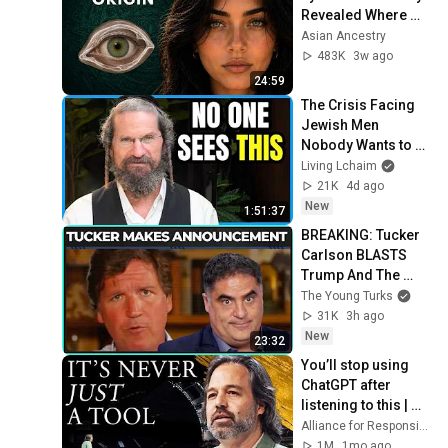
Revealed Where 
They Really Come 
Asian Ancestry
From
483K
3w ago
24:59
The Crisis Facing 
Jewish Men 
Nobody Wants to 
Talk About
Living Lchaim
21K
4d ago
New
1:51:37
BREAKING: Tucker 
Carlson BLASTS 
Trump And The 
Uniparty
The Young Turks
31K
3h ago
New
23:32
You’ll stop using 
ChatGPT after 
listening to this | 
Jonathan Pageau 
Alliance for Responsible Citizenship and Jonathan Pageau
[ARC 2026]
1M
1mo ago