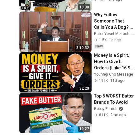
18:00
Why Follow 
Someone That 
Calls You A Dog? 
(Current Events) 
Rabbi Yosef Mizrachi הרב יוסף מזרחי
Amazing Topics
1.5K
1d ago
New
3:19:32
Money Is a Spirit, 
How to Give It 
Orders (Luke 16:9) - 
Dr David Yonggi 
Younngi Cho Message
Cho
192K
11d ago
32:20
Top 5 WORST Butter 
Brands To Avoid
Bobby Parrish
811K
2mo ago
19:27