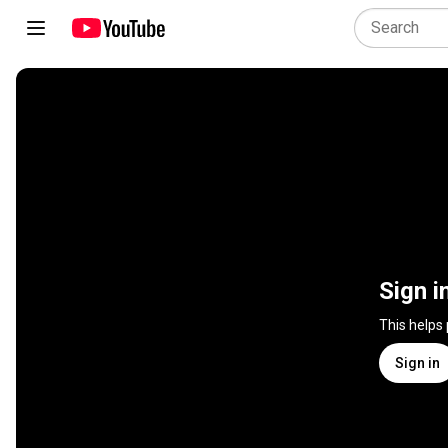
Sign i
This helps
Sign in