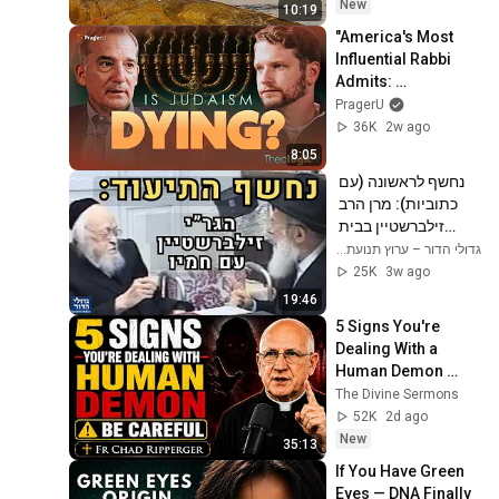
25, 2026)
New
10:19
"America's Most 
Influential Rabbi 
Admits: 
Conservative 
PragerU
Judaism Is Dying — 
36K
2w ago
And Here's Why"
8:05
נחשף לראשונה (עם 
כתוביות): מרן הרב 
זילברשטיין בבית 
רשכבה"ג הגרי"ש 
גדולי הדור – ערוץ תנועת דגל התורה | Gedolei Hador
אלישיב זצ"ל | פסקי 
25K
3w ago
הלכה דרמטיים!
19:46
5 Signs You're 
Dealing With a 
Human Demon 
(RUN!!!)- Fr Chad 
The Divine Sermons
Ripperger
52K
2d ago
New
35:13
If You Have Green 
Eyes — DNA Finally 