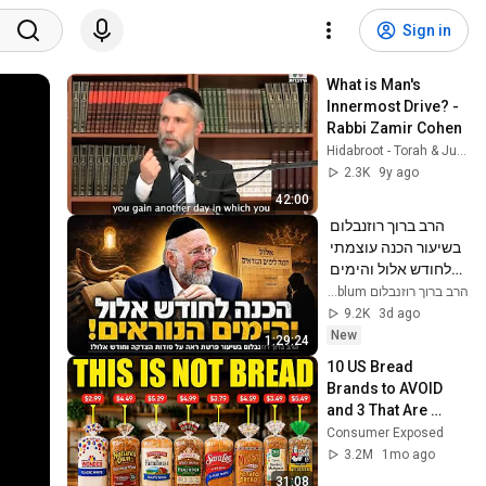
Sign in
What is Man's 
Innermost Drive? - 
Rabbi Zamir Cohen
Hidabroot - Torah & Judaism
2.3K
9y ago
42:00
הרב ברוך רוזנבלום 
בשיעור הכנה עוצמתי 
לחודש אלול והימים 
הנוראים !!
הרב ברוך רוזנבלום Rabbi Baruch Rosenblum
9.2K
3d ago
New
1:29:24
10 US Bread 
Brands to AVOID 
and 3 That Are 
Actually Safe
Consumer Exposed
3.2M
1mo ago
31:08