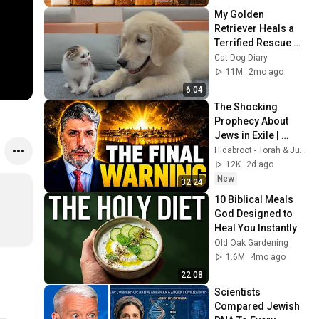
My Golden 
Retriever Heals a 
Terrified Rescue 
Kitten in Just 3 
Cat Dog Diary
Meetings!
11M
2mo ago
6:04
The Shocking 
Prophecy About 
Jews in Exile | 
Rabbi Tovia Singer 
Hidabroot - Torah & Judaism and Parsha Inspired
- Living Inspired
12K
2d ago
New
32:24
10 Biblical Meals 
God Designed to 
Heal You Instantly
Old Oak Gardening
1.6M
4mo ago
22:08
Scientists 
Compared Jewish 