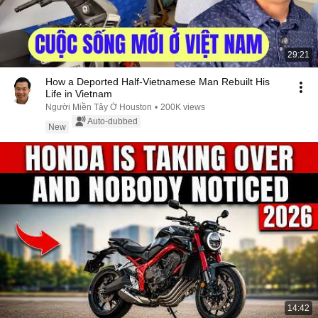
29:21
How a Deported Half-Vietnamese Man Rebuilt His
Life in Vietnam
Người Miền Tây Ở Houston
•
200K views
Auto-dubbed
New
14:42