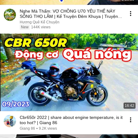
Nghe Mà Thấm: VỢ CHỒNG U70 YÊU THẾ NÀY
SỐNG THỌ LẮM | Kể Truyện Đêm Khuya | Truyện
Hay Đêm Khuya
Hương Quê Kể Chuyện
New
144K views
16:42
Cbr650r 2022 | share about engine temperature, is it
too hot? | Giang 86
Giang 86
•
9.2K views