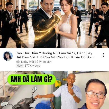
3:05:45
Cao Thủ Thần Y Xuống Núi Làm Vệ Sĩ, Đánh Bay
Hết Đám Sát Thủ Cứu Nữ Chủ Tịch Khiến Cô Đòi
Trao Thân
Mỗi Ngày Một Bộ Phim Mới
New
177K views