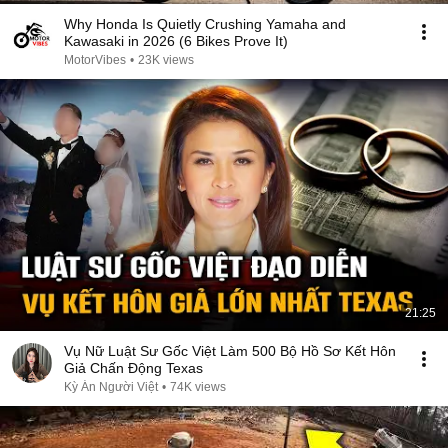
Why Honda Is Quietly Crushing Yamaha and
Kawasaki in 2026 (6 Bikes Prove It)
MotorVibes
•
23K views
21:25
Vụ Nữ Luật Sư Gốc Việt Làm 500 Bộ Hồ Sơ Kết Hôn
Giả Chấn Động Texas
Kỳ Án Người Việt
•
74K views