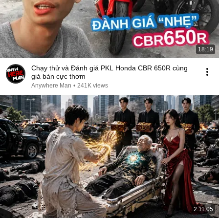
18:19
Chạy thử và Đánh giá PKL Honda CBR 650R cùng
giá bán cực thơm
Anywhere Man
•
241K views
2:11:05