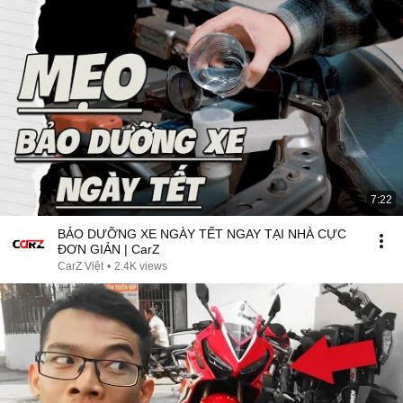
7:22
BẢO DƯỠNG XE NGÀY TẾT NGAY TẠI NHÀ CỰC
ĐƠN GIẢN | CarZ
CarZ Việt
•
2.4K views