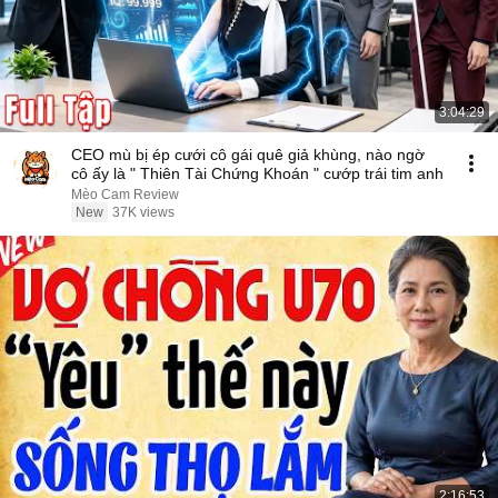
3:04:29
CEO mù bị ép cưới cô gái quê giả khùng, nào ngờ
cô ấy là " Thiên Tài Chứng Khoán " cướp trái tim anh
Mèo Cam Review
New
37K views
2:16:53