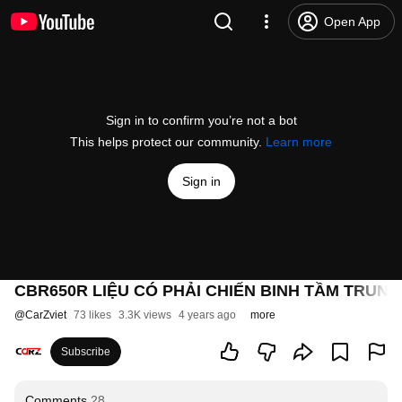
Open App
Sign in to confirm you’re not a bot
This helps protect our community.
Learn more
Sign in
CBR650R LIỆU CÓ PHẢI CHIẾN BINH TẦM TRUNG
@
CarZviet
73 likes
3.3K views
4 years ago
more
Subscribe
Comments
28