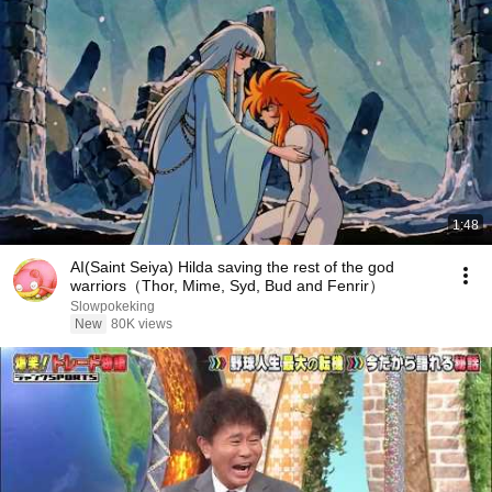
1:48
AI(Saint Seiya) Hilda saving the rest of the god
warriors（Thor, Mime, Syd, Bud and Fenrir）
Slowpokeking
New
80K views