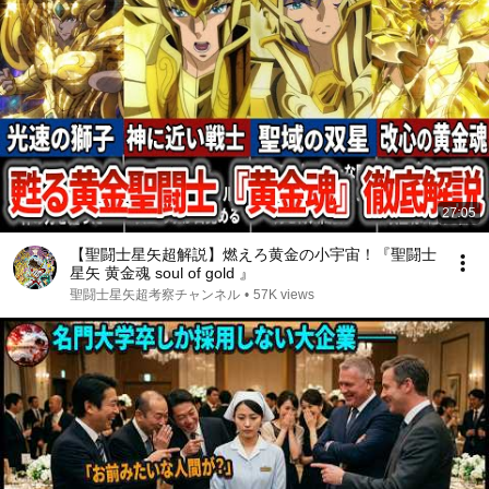
27:05
【聖闘士星矢超解説】燃えろ黄金の小宇宙！『聖闘士
星矢 黄金魂 soul of gold 』
聖闘士星矢超考察チャンネル
•
57K views