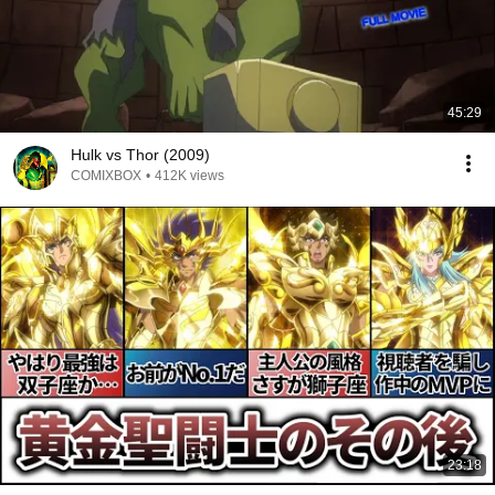
45:29
Hulk vs Thor (2009)
COMIXBOX
•
412K views
23:18