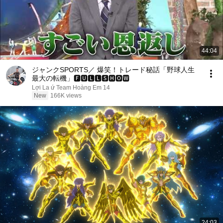
44:04
ジャンクSPORTS／ 爆笑！トレード秘話「野球人生
最大の転機」🅵🆄🅻🅻🆂🅷🅾🆆
Lợi La ứ Team Hoàng Em 14
New
166K views
24:03