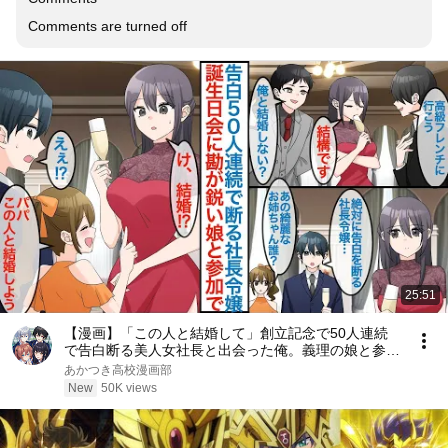
Comments are turned off
25:51
【漫画】「この人と結婚して」創立記念で50人連続
で告白断る美人女社長と出会った俺。義理の娘と参加
していたが勘鋭いの娘の提案で彼女はすぐに否定する
あかつき高校漫画部
と思ったらなぜか成功して嫁になるが【恋愛マンガ動
New
50K views
画】