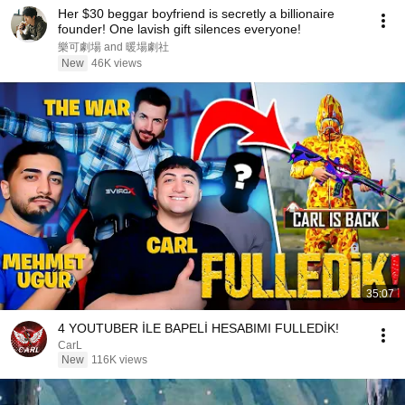
Her $30 beggar boyfriend is secretly a billionaire
founder! One lavish gift silences everyone!
樂可劇場 and 暖場劇社
New
46K views
35:07
4 YOUTUBER İLE BAPELİ HESABIMI FULLEDİK!
CarL
New
116K views