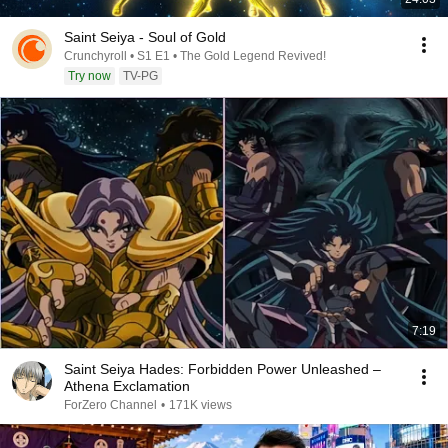
Saint Seiya - Soul of Gold
Crunchyroll • S1 E1 • The Gold Legend Revived!
Try now
TV-PG
7:19
Saint Seiya Hades: Forbidden Power Unleashed –
Athena Exclamation
ForZero Channel
•
171K views