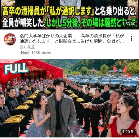
1:53:00
名門大学卒ばかりの大企業――高卒の清掃員が「私が
通訳いたします」と財閥会長に告げた瞬間、全員が嘲
笑した。しかし5分後、その場は静まり返った。#動
語り茶屋
エピソード#老後の物語 #家族の物語
New
168K views
1:20:51