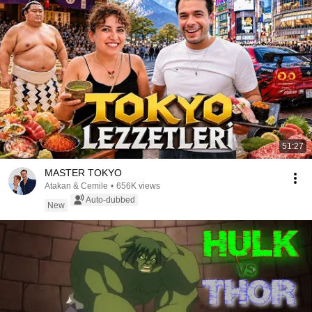
51:27
MASTER TOKYO
Atakan & Cemile
•
656K views
Auto-dubbed
New