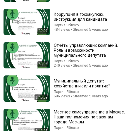
Коррупция в госзакупках:
инструкция для кандидата
Партия Яблоко
1:31:59
484 views • Streamed 5 years ago
59:06
9th Century: The Rise of the Rus, Charlemagne, and
the Khazars. Synchronous History, Part 1 / Ego...
Отчёты управляющих компаний.
Цифровая история
•
81K views
Роль и возможности
Auto-dubbed
муниципального депутата
New
Партия Яблоко
59:06
246 views • Streamed 5 years ago
Муниципальный депутат:
хозяйственник или политик?
Партия Яблоко
696 views • Streamed 5 years ago
1:45:59
Местное самоуправление в Москве.
Наши полномочия по законам
города Москвы
Партия Яблоко
1:46:21
1:16:17