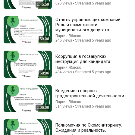
696 views • Streamed 5 years ago
1:45:59
Отчёты управляющих компаний.
Роль и возможности
муниципального депутата
Партия Яблоко
59:06
246 views • Streamed 5 years ago
1:25:11
Коррупция в госзакупках:
Опасный возраст. Художественный фильм (1981)
инструкция для кандидата
Советское телевидение. ГОСТЕЛЕРАДИОФОНД
•
3M
views
Партия Яблоко
484 views • Streamed 5 years ago
59:06
Введение в вопросы
градостроительной деятельности
Партия Яблоко
514 views • Streamed 5 years ago
1:06:06
Полномочия по Экомониторингу.
Ожидания и реальность.