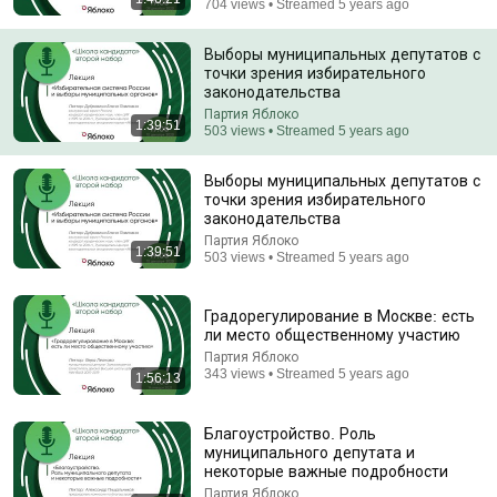
704 views • Streamed 5 years ago
Waking up to go to the bathroom at the same time
Выборы муниципальных депутатов с
every night? It's not a coincidence—this is what...
точки зрения избирательного
Лаборатория Павлова
законодательства
Auto-dubbed
135K views
Партия Яблоко
1:39:51
503 views • Streamed 5 years ago
Выборы муниципальных депутатов с
точки зрения избирательного
законодательства
Партия Яблоко
1:39:51
503 views • Streamed 5 years ago
Градорегулирование в Москве: есть
ли место общественному участию
Партия Яблоко
343 views • Streamed 5 years ago
1:56:13
30:47
Новый характер войны. Сигнал элитам. Путин
Благоустройство. Роль
ведет страну к военному положению | Пастухов,
муниципального депутата и
Еловский
некоторые важные подробности
Ходорковский LIVE
New
374K views
Партия Яблоко