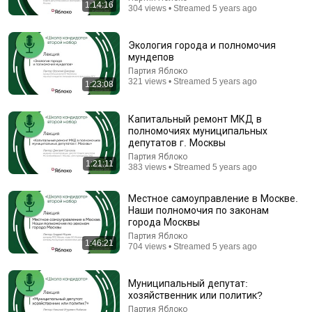
1:14:16
304 views • Streamed 5 years ago
Экология города и полномочия
мундепов
Партия Яблоко
321 views • Streamed 5 years ago
1:23:08
Капитальный ремонт МКД в
полномочиях муниципальных
депутатов г. Москвы
Партия Яблоко
1:21:11
383 views • Streamed 5 years ago
1:33:51
Местное самоуправление в Москве.
"The Crisis of Nuclear Arms Control." A lecture by
Наши полномочия по законам
Academician Alexei Arbatov
города Москвы
Партия Яблоко
Auto-dubbed
Партия Яблоко
1.5K views
1:46:21
704 views • Streamed 5 years ago
Муниципальный депутат:
хозяйственник или политик?
Партия Яблоко