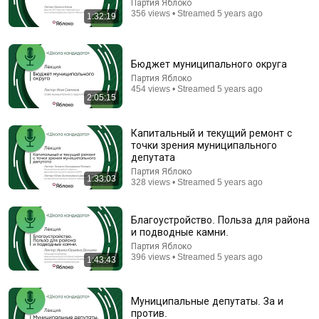
Партия Яблоко
356 views • Streamed 5 years ago
1:32:19
1:40:53
Ophthalmologist Scientist: This Will Restore Your
Vision Without Any Surgery! Khristo Takhchidi
Бюджет муниципального округа
Подкаст Максима Кузнецова
Партия Яблоко
Auto-dubbed
648K views
454 views • Streamed 5 years ago
2:05:15
Капитальный и текущий ремонт с
точки зрения муниципального
депутата
Партия Яблоко
1:33:03
328 views • Streamed 5 years ago
Благоустройство. Польза для района
и подводные камни.
Партия Яблоко
396 views • Streamed 5 years ago
1:43:43
59:56
HOW AND WHO SECRETLY CONTROLS US
Муниципальные депутаты. За и
..BEING AT PEACE WITH YOURSELF
против.