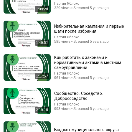
CHERNIGOVSKAYA
ПРОФЕССОР-ДА
•
144K views
Партия Яблоко
329 views • Streamed 5 years ago
1:09:28
Избирательная кампания и первые
шаги после избрания
Партия Яблоко
585 views • Streamed 5 years ago
1:49:51
Как работать с законами и
нормативными актами в местном
самоуправлении
Партия Яблоко
54:04
1:17:57
961 views • Streamed 5 years ago
Ирина Винер – про Кабаеву, Путина, страх войны,
политику в спорте, Россию, гимнасток и деньги
Сообщество. Соседство.
Респиратор Бабушкина
•
1.4M views
Добрососедство.
Партия Яблоко
993 views • Streamed 5 years ago
2:19:18
Бюджет муниципального округа