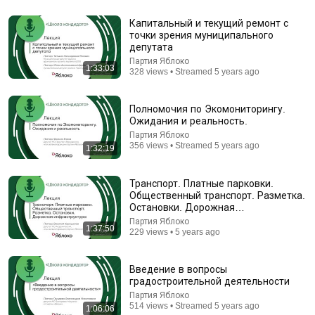
Капитальный и текущий ремонт с
точки зрения муниципального
депутата
Партия Яблоко
1:33:03
328 views • Streamed 5 years ago
Полномочия по Экомониторингу.
Ожидания и реальность.
1:50:05
Партия Яблоко
356 views • Streamed 5 years ago
1:32:19
How Do Hackers Work for the State? A Deep Dive
Into Cybersecurity
Транспорт. Платные парковки.
Александр Соколовский
Общественный транспорт. Разметка.
Auto-dubbed
157K views
Остановки. Дорожная
инфраструктура
Партия Яблоко
1:37:50
229 views • 5 years ago
Введение в вопросы
градостроительной деятельности
Партия Яблоко
514 views • Streamed 5 years ago
1:06:06