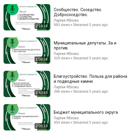
Comment...
Сообщество. Соседство.
Добрососедство.
Партия Яблоко
993 views • Streamed 5 years ago
2:19:18
Муниципальные депутаты. За и
против.
Партия Яблоко
329 views • Streamed 5 years ago
1:09:28
Благоустройство. Польза для района
и подводные камни.
Партия Яблоко
1:18:28
396 views • Streamed 5 years ago
1:43:43
Anna Vall on Modern Etiquette
ИНФОУРОК
Auto-dubbed
29K views
Бюджет муниципального округа
Партия Яблоко
454 views • Streamed 5 years ago
2:05:15