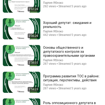
Партия Яблоко
292 views • Streamed 5 years ago
1:07:26
Хороший депутат: ожидания и
реальность
Партия Яблоко
52:50
442 views • Streamed 5 years ago
1:06:26
Great Soviet Actresses with Jewish Roots:
Ranevskaya, Peltzer, Bystritskaya. Faina Bulavina
Основы общественного и
Sheinkin40
депутатского контроля за
New
85K views
правоохранительными органами
Партия Яблоко
1:38:01
287 views • Streamed 5 years ago
Программа развития ТОС в районе:
ситуация, перспективы, действия
Партия Яблоко
287 views • Streamed 5 years ago
1:59:23
Роль оппозиционного депутата в