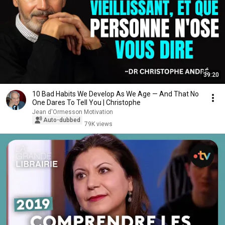
39:20
10 Bad Habits We Develop As We Age — And That No
One Dares To Tell You | Christophe
Jean d'Ormesson Motivation
Auto-dubbed
79K views