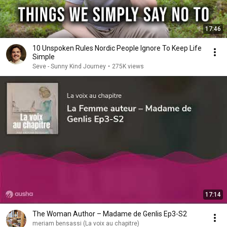
17:46
10 Unspoken Rules Nordic People Ignore To Keep Life
Simple
Seve - Sunny Kind Journey
•
275K views
17:14
The Woman Author – Madame de Genlis Ep3-S2
meriam bensassi (La voix au chapitre)