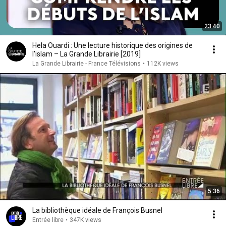
23:40
Hela Ouardi : Une lecture historique des origines de
l’islam – La Grande Librairie [2019]
La Grande Librairie - France Télévisions
•
112K views
5:36
La bibliothèque idéale de François Busnel
Entrée libre
•
347K views