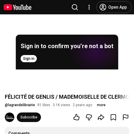
Open App
Sign in to confirm you’re not a bot
Sign in
FÉLICITÉ DE GENLIS / MADEMOISELLE DE CLERMONT 
@
lagrandelibrairie
81 likes
3.1K views
2 years ago
more
Subscribe
Comments