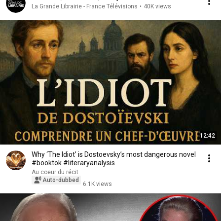
La Grande Librairie - France Télévisions
•
40K views
12:42
Why ‘The Idiot’ is Dostoevsky’s most dangerous novel
#booktok #literaryanalysis
Au coeur du récit
Auto-dubbed
6.1K views