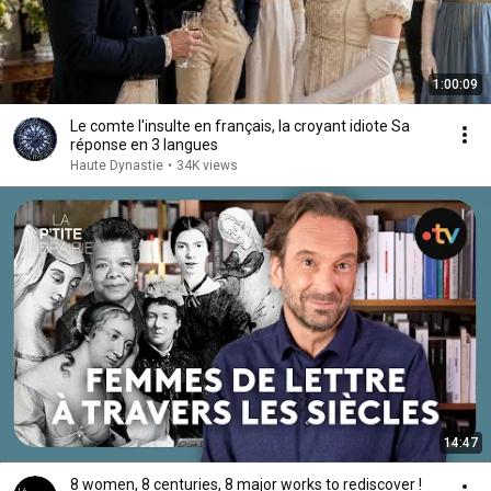
1:00:09
Le comte l'insulte en français, la croyant idiote Sa
réponse en 3 langues
Haute Dynastie
•
34K views
14:47
8 women, 8 centuries, 8 major works to rediscover !