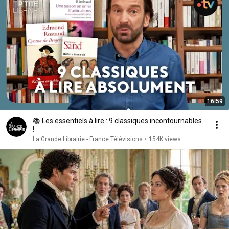
16:59
📚 Les essentiels à lire : 9 classiques incontournables
!
La Grande Librairie - France Télévisions
•
154K views