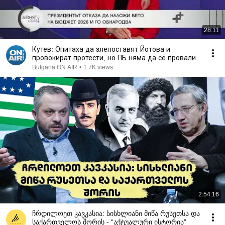
28:11
Кутев: Опитаха да злепоставят Йотова и
провокират протести, но ПБ няма да се провали
Bulgaria ON AIR
•
1.7K views
2:54:16
ჩრდილოეთ კავკასია: სისხლიანი მიწა რუსეთსა და
საქართველოს შორის - “აქტუალური ისტორია”