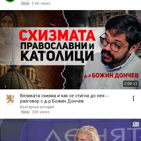
New
5.6K views
2:09:13
Великата схизма и как се стигна до нея –
разговор с д-р Божин Дончев
Българска история
New
30K views