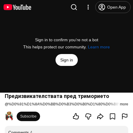
Open App
Sign in to confirm you’re not a bot
This helps protect our community.
Learn more
Sign in
Предизвикателствата пред триморието
@
%D0%91%D1%8A%D0%BB%D0%B3%D0%B0%D1%80%D0%B8%D1%8F
more
Subscribe
Comments
4