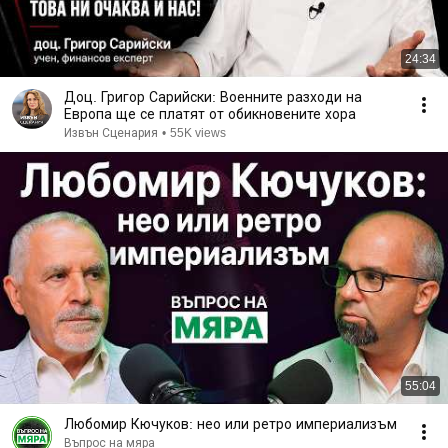
24:34
Доц. Григор Сарийски: Военните разходи на
Европа ще се платят от обикновените хора
Извън Сценария
•
55K views
55:04
Любомир Кючуков: нео или ретро империализъм
Въпрос на мяра