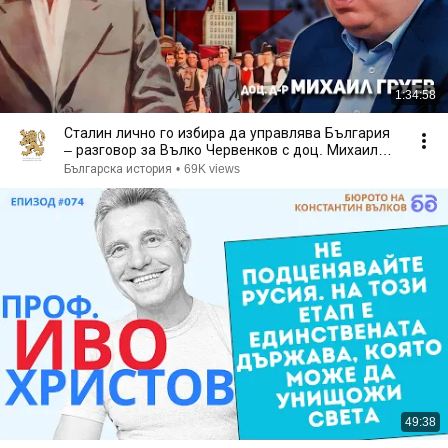
1:34:58
Сталин лично го избира да управлява България
– разговор за Вълко Червенков с доц. Михаил
Груев
Българска история
•
69K views
49:38