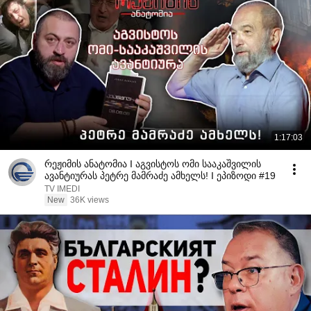
1:17:03
რეჟიმის ანატომია I აგვისტოს ომი სააკაშვილის
ავანტიურას პეტრე მამრაძე ამხელს! I ეპიზოდი #19
TV IMEDI
New
36K views