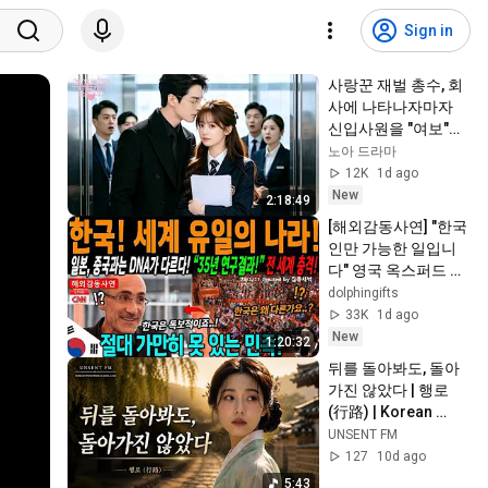
Sign in
사랑꾼 재벌 총수, 회
사에 나타나자마자 
신입사원을 "여보"라 
부르며 자기 여자라
노아 드라마
고 선언했다. 회사는 
12K
1d ago
순식간에 발칵 뒤집
New
2:18:49
혔다!  #중국드라마 
[해외감동사연] "한국
#숏드라마 #로맨스
인만 가능한 일입니
드라마 #순애
다" 영국 옥스퍼드 교
수의 35년 연구, 한국
dolphingifts
은 세계 어디에도 없
33K
1d ago
는 DNA를 가진 민족
New
1:20:32
이다
뒤를 돌아봐도, 돌아
가진 않았다 | 행로 
(行路) | Korean 
Traditional Soul 
UNSENT FM
Jazz
127
10d ago
5:43