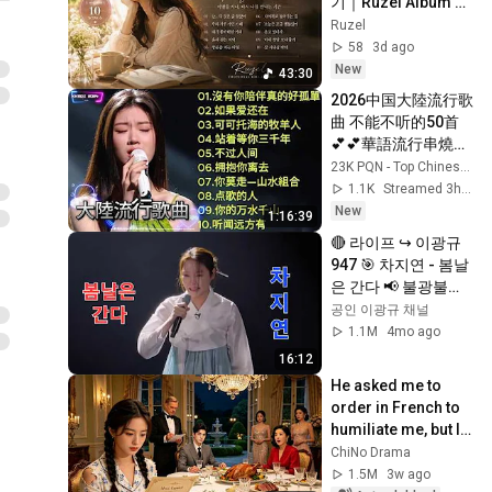
기｜Ruzel Album 02 
STILL HERE | 감성 발
Ruzel
라드 플레이리스트플
58
3d ago
리
New
43:30
2026中国大陸流行歌
曲 不能不听的50首
💕💕華語流行串燒精
選抒情歌 💕💕2026
23K PQN - Top Chinese Song
最新歌曲 2026好听
1.1K
Streamed 3h ago
的流行歌
New
1:16:39
🔴 라이프 ↪️ 이광규
947 🎯 차지연 - 봄날
은 간다 📢 불광불급! 
미치지 않코서는 미
공인 이광규 채널
칠 수 없다!
1.1M
4mo ago
16:12
He asked me to 
order in French to 
humiliate me, but I 
speak 8 languages 
ChiNo Drama
and left him in 
1.5M
3w ago