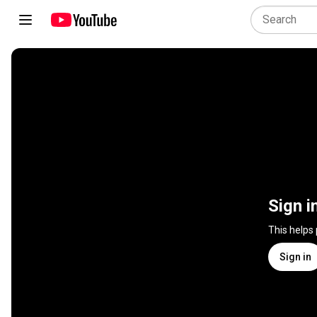
Sign i
This helps
Sign in