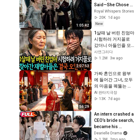
Said—She Chose 
the Truth Instead
Royal Whispers Stories
20K
1d ago
New
1:05:42
1살때 날 버린 친엄마 
시험하러 거지꼴로 
갔더니 아들인줄 모
르고 절뚝거리며 한 
사연그리다
말이.. ㅣ노후사연ㅣ
1.2M
3w ago
오디오북ㅣ감동사연
2:07:53
ㅣ사연라디오
가짜 혼인으로 왕부
에 들어간 그녀, 모두
의 마음을 꿰뚫는 지
혜로 판을 뒤집는다! 
AI 판타지극장
숨겨진 계략과 사랑
13K
7d ago
까지 사로잡는 통쾌
56:29
한 궁중 역전 로맨
An intern crashed a 
스…
CEO’s bride search, 
became his 
contract wife—then 
Dearielle Drama
got spoiled by him.
1.3M
2mo ago