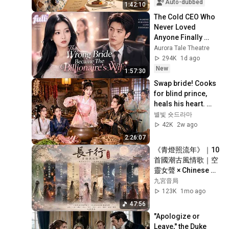
shock.
Auto-dubbed
1:42:10
The Cold CEO Who 
Never Loved 
Anyone Finally 
Found His True 
Aurora Tale Theatre
Love and Showed 
294K
1d ago
Her Off Every Day
New
1:57:30
Swap bride! Cooks 
for blind prince, 
heals his heart. 
Exposes plot, 
별빛 숏드라마
becomes his 
42K
2w ago
treasure!
2:26:07
《青燈照流年》｜10
首國潮古風情歌｜空
靈女聲 × Chinese 
Style 
九宮音局
Mandopop【九宮音
123K
1mo ago
局】
47:56
"Apologize or 
Leave," the Duke 