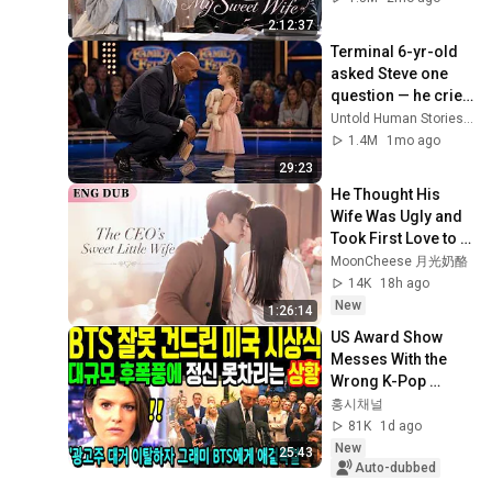
2:12:37
Terminal 6-yr-old 
asked Steve one 
question — he cried 
for 10 minutes
Untold Human Stories and 6 more
1.4M
1mo ago
29:23
He Thought His 
Wife Was Ugly and 
Took First Love to 
Banquet—But She 
MoonCheese 月光奶酪
Stunned Everyone, 
14K
18h ago
He Regretted ！
New
1:26:14
US Award Show 
Messes With the 
Wrong K-Pop 
Group… Grammy 
홍시채널
Reels from 
81K
1d ago
Massive 
New
25:43
Backlash/The 66-
Auto-dubbed
Year-O...