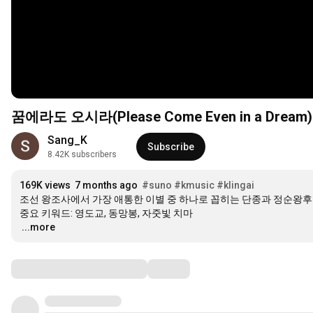
꿈에라도 오시라(Please Come Even in a Dream)_
Sang_K
Subscribe
8.42K subscribers
169K views
7 months ago
#suno
#kmusic
#klingai
조선 왕조사에서 가장 애통한 이별 중 하나로 꼽히는 단종과 정순왕후
…
...more
Comments