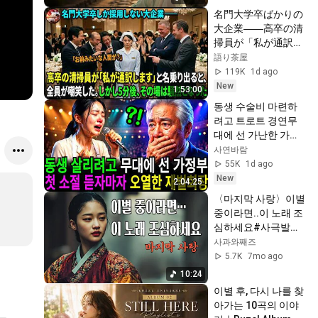
名門大学卒ばかりの
大企業――高卒の清
掃員が「私が通訳い
たします」と財閥会
語り茶屋
長に告げた瞬間、全
119K
1d ago
員が嘲笑した。しか
New
1:53:00
し5分後、その場は
동생 수술비 마련하
静まり返った。#動
려고 트로트 경연무
エピソード#老後の
대에 선 가난한 가정
物語 #家族の物語
부, 그녀의 첫 소절에 
사연바람
재벌회장이 오열한 
55K
1d ago
이유
New
2:04:25
〈마지막 사랑〉이별 
중이라면..이 노래 조
심하세요#사극발라
드#kpop
사과와째즈
5.7K
7mo ago
10:24
이별 후, 다시 나를 찾
아가는 10곡의 이야