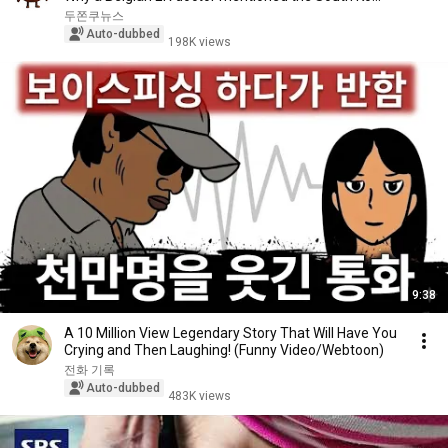
두쫀쿠뉴스
Auto-dubbed
198K views
9:38
A 10 Million View Legendary Story That Will Have You
Crying and Then Laughing! (Funny Video/Webtoon)
전화 기록
Auto-dubbed
483K views