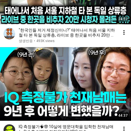
24:57
"한국인들 저거 제정신이니?" 태어나서 처음 서울 지하
철 타 본 독일 상류층, 라이브 중 한곳을 비추자 20만 시
청자 몰려든 이유
생생반응
•
493K views
44:37
IQ 측정불가🧠🤓 10살에 명문대학을 입학한 천재남매