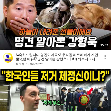
35:02
꒰ა축하드립니다 명견이네요໒꒱ 우리집 리트리버가 개만
물었던 이유💥명견 알아본 강형욱✨ | #개와늑대의시간
2 6회
톡쏘능
•
965K views