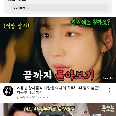
Comment...
2:27:54
🔥돌싱 상사를🔥 사랑한 여자의 최후! 《내일도 출근》
처음부터 끝까지
방콕무비
•
513K views