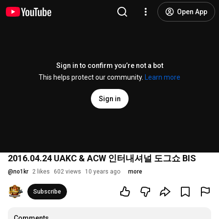
Open App
Sign in to confirm you’re not a bot
This helps protect our community.
Learn more
Sign in
2016.04.24 UAKC & ACW 인터내셔널 도그쇼 BIS
@
no1kr
2 likes
602 views
10 years ago
more
Subscribe
Comments