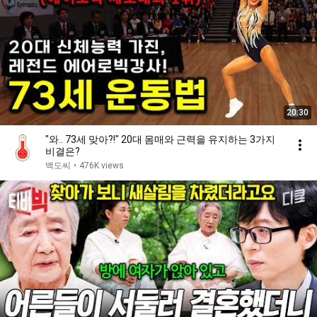
20:30
"와.. 73세 맞아?!" 20대 몸매와 근력을 유지하는 3가지
비결은?
백도씨
•
476K views