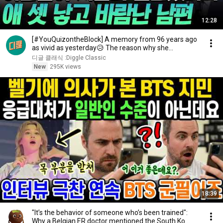
12:28
[#YouQuizontheBlock] A memory from 96 years ago
as vivid as yesterday😥 The reason why she
changed...
디글 클래식 :Diggle Classic
New
295K views
18:39
"It’s the behavior of someone who’s been trained":
Why a Belgian ER doctor mentioned the South Ko...