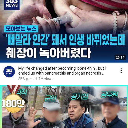
26:14
My life changed after becoming 'bone-thin'.. but I
ended up with pancreatitis and organ necrosis ...
SBS 뉴스
•
1.7M views