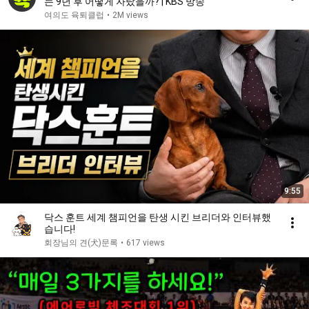
는 9년 후 어떻게 자랐을까? | KBS 방송
여의도 육퇴클럽
•
2M views
9:55
닥스 훈트 세계 챔피언을 탄생 시킨 브리더와 인터뷰했
습니다!
회장님의 견(犬)문록
•
617 views