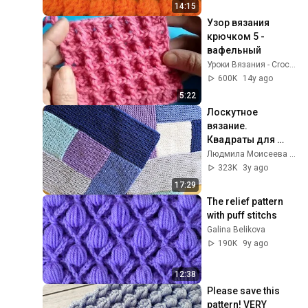
крючком? how to 
14:15
crochet popcorn?
Узор вязания 
крючком 5 - 
вафельный
Уроки Вязания - Crochet and Knitting lessons
600K
14y ago
5:22
Лоскутное 
вязание. 
Квадраты для 
пледа. МК+схема.
Людмила Моисеева Жизнь только начинается
323K
3y ago
17:29
The relief pattern 
with puff stitchs
Galina Belikova
190K
9y ago
12:38
Please save this 
pattern! VERY 