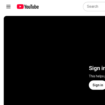
Sign i
This helps
Sign in