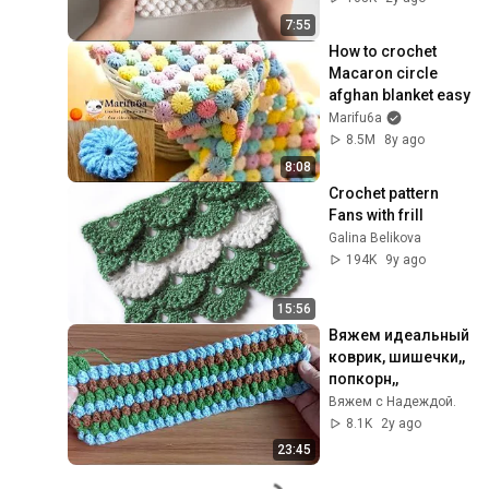
7:55
How to crochet 
Macaron circle 
afghan blanket easy
Marifu6a
8.5M
8y ago
8:08
Crochet pattern 
Fans with frill
Galina Belikova
194K
9y ago
15:56
Вяжем идеальный 
коврик, шишечки,, 
попкорн,,
Вяжем с Надеждой.
8.1K
2y ago
23:45