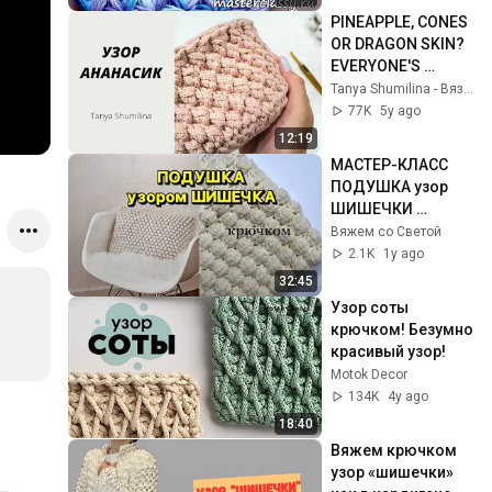
PINEAPPLE, CONES 
OR DRAGON SKIN? 
EVERYONE'S 
FAVORITE CROCHET 
Tanya Shumilina - Вязание крючком
PATTERN | TANYA 
77K
5y ago
SHUMILINA
12:19
МАСТЕР-КЛАСС 
ПОДУШКА узор  
ШИШЕЧКИ 
крючком ✅ 
Вяжем со Светой
ВЯЗАНИЕ 
2.1K
1y ago
КРЮЧКОМ
32:45
Узор соты 
крючком! Безумно 
красивый узор!
Motok Decor
134K
4y ago
18:40
Вяжем крючком 
узор «шишечки» 