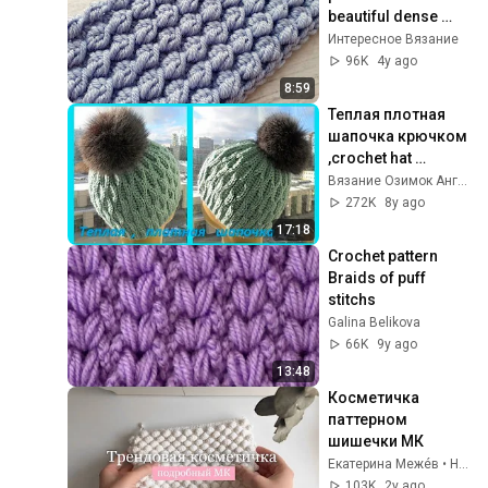
beautiful dense 
crochet pattern. 
Интересное Вязание
Crochet.
96K
4y ago
8:59
Теплая плотная 
шапочка крючком 
,crochet hat 
(Шапки №103)
Вязание Озимок Ангелина
272K
8y ago
17:18
Crochet pattern 
Braids of puff 
stitchs
Galina Belikova
66K
9y ago
13:48
Косметичка 
паттерном 
шишечки МК
Екатерина Межéв • Handmade как бизнес
103K
2y ago