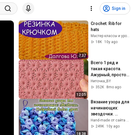
Sign in
Crochet. Rib for 
hats
Мастер классы и уроки по вязанию / Долгова Юлия
18K
10y ago
7:37
Всего 1 ряд и 
такая красота. 
Ажурный, простой 
узор крючком... 
Ниточка_BY
Вязание крючком
352K
8mo ago
12:05
Вязание узора для 
начинающих: 
звездочки. 
Подробный видео 
Hand-made от сайта Masterclassy
урок
249K
10y ago
18:38