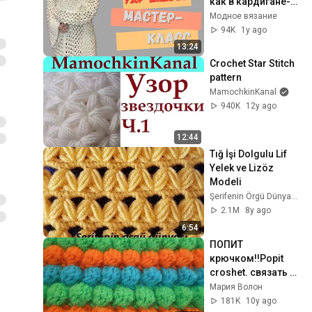
как в кардигане-
пальто у 
Модное вязание
Анжелины Джоли! 
94K
1y ago
#узоршишечки 
13:24
#узоркрючком
Crochet Star Stitch 
pattern
MamochkinKanal
940K
12y ago
12:44
Tığ İşi Dolgulu Lif 
Yelek ve Lizöz 
Modeli
Şerifenin Örgü Dünyası
2.1M
8y ago
6:54
ПОПИТ 
крючком!!Popit 
croshet. связать 
узор "шишечки" 
Мария Волон
или "попкорн" 
181K
10y ago