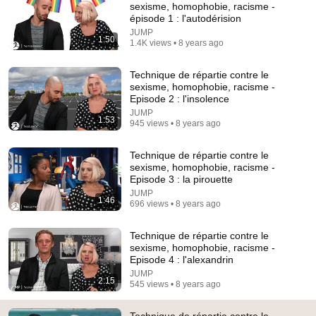
sexisme, homophobie, racisme -
épisode 1 : l'autodérision
Comment...
JUMP
1:50
1.4K views • 8 years ago
Technique de répartie contre le
sexisme, homophobie, racisme -
Episode 2 : l'insolence
JUMP
1:53
945 views • 8 years ago
Technique de répartie contre le
sexisme, homophobie, racisme -
Episode 3 : la pirouette
JUMP
1:46
696 views • 8 years ago
2:11
Technique de répartie contre le
Technique de répartie contre le sexisme,
sexisme, homophobie, racisme -
homophobie, racisme - Episode 6 : la vérité
Episode 4 : l'alexandrin
JUMP
•
577 views
JUMP
2:15
545 views • 8 years ago
Technique de répartie contre le