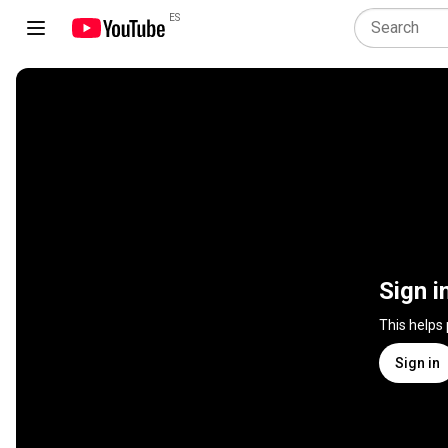
ES
Sign i
This helps
Sign in