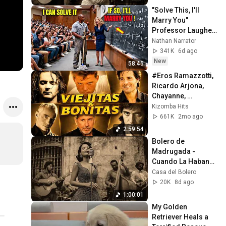
"Solve This, I'll 
Marry You" 
Professor Laughed 
— Black Janitor Did 
Nathan Narrator
and Now She Can't 
341K
6d ago
Take It Back
New
58:45
#Eros Ramazzotti, 
Ricardo Arjona, 
Chayanne, 
Alejandro 
Kizomba Hits
Fernandez, Juanes, 
661K
2mo ago
Ricky Martin : 90s 
2:59:54
BALADAS
Bolero de 
Madrugada - 
Cuando La Habana 
Suspira
Casa del Bolero
20K
8d ago
1:00:01
My Golden 
Retriever Heals a 