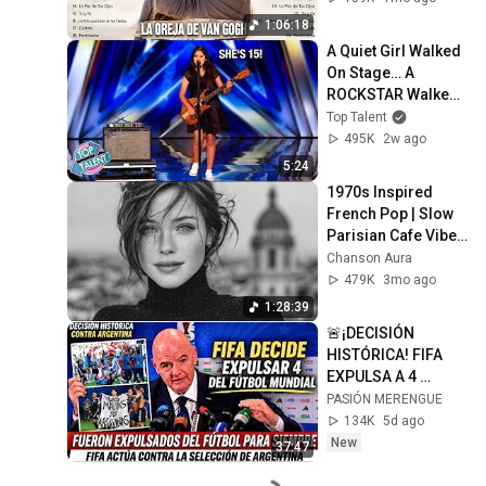
Contar Conmigo
1:06:18
A Quiet Girl Walked 
On Stage… A 
ROCKSTAR Walked 
Off!
Top Talent
495K
2w ago
5:24
1970s Inspired 
French Pop | Slow 
Parisian Cafe Vibes 
| Chanson Aura
Chanson Aura
479K
3mo ago
1:28:39
🚨¡DECISIÓN 
HISTÓRICA! FIFA 
EXPULSA A 4 
JUGADORES 
PASIÓN MERENGUE
ARGENTINOS DEL 
134K
5d ago
FÚTBOL MUNDIAL
New
37:47