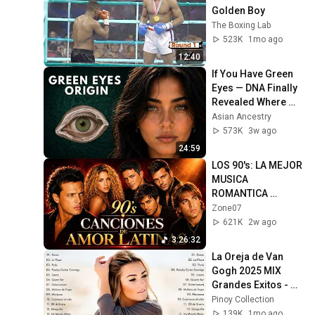
Golden Boy
The Boxing Lab
523K
1mo ago
12:40
If You Have Green 
Eyes — DNA Finally 
Revealed Where 
They Really Come 
Asian Ancestry
From
573K
3w ago
24:59
LOS 90's: LA MEJOR 
MUSICA 
ROMANTICA 
LATINA: BEST 90's 
Zone07
LATIN ROMANTIC 
621K
2w ago
SONGS!
3:26:32
La Oreja de Van 
Gogh 2025 MIX 
Grandes Exitos - 
Rosas, La Playa, 
Pinoy Collection
Jueves, Puedes 
139K
1mo ago