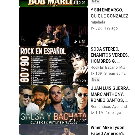
Ever Reggae Mix
New
1:10:01
Y SIN EMBARGO, 
QUIQUE GONZALEZ
mijelada
52K
19y ago
4:31
SODA STEREO, 
ENANITOS VERDES, 
HOMBRES G, 
CAIFANES, MANÁ - 
Rock En Español Mix
ROCK EN ESPAÑOL 
109
Streamed 42 min ago
DE LOS 80 Y 90 MIX 
New
59:29
ÉXITOS
JUAN LUIS GUERRA, 
MARC ANTHONY, 
ROMEO SANTOS, 
ENRIQUE IGLESIAS, 
Románticas Ayer and 3 more
PRINCE ROYCE 
1.1M
1mo ago
SALSA Y BACHATA 
1:57:07
EXITOS
When Mike Tyson 
Faced America's 