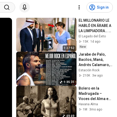
Sign in
EL MILLONARIO LE 
HABLÓ EN ÁRABE A 
LA LIMPIADORA… Y 
SU RESPUESTA 
El Legado del Éxito
DEJÓ A TODOS
15K
1d ago
New
1:27:52
Jarabe de Palo, 
Bacilos, Maná, 
Andrés Calamaro, 
La Ley - Lo Mejor 
Estación Rock
Del Rock En 
210K
3w ago
Español 80 y 90
1:35:31
Bolero en la 
Madrugada – 
Voces del Alma en 
La Habana
Havana Alma
1M
3mo ago
49:49