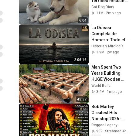
Terrified Rescue 
Kitten in Just 3 
Cat Dog Diary
Meetings!
11M
2mo ago
6:04
La Odisea 
Completa de 
Homero: Todo el 
Viaje de Odiseo 
Historia y Mitología
desde Troya hasta 
1.9M
2w ago
Ítaca Narrado
2:06:16
Man Spent Two 
Years Building 
HUGE Wooden 
House for his 
World Build
Family | Start to 
3.4M
1mo ago
Finish by 
43:37
@bjornbrenton
Bob Marley 
Greatest Hits 
Nonstop 2026 - 
Best Reggae Songs 
Reggae Legacy
Full Album Playlist 
909
Streamed 4h ago