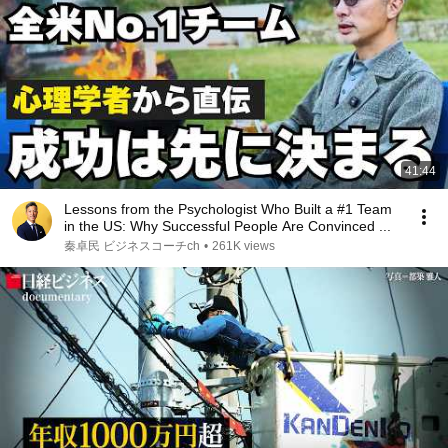
41:44
Lessons from the Psychologist Who Built a #1 Team
in the US: Why Successful People Are Convinced ...
秦卓民 ビジネスコーチch
•
261K views