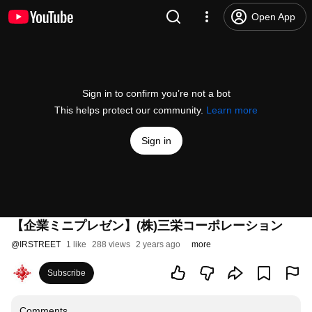
Open App
Sign in to confirm you’re not a bot
This helps protect our community.
Learn more
Sign in
【企業ミニプレゼン】(株)三栄コーポレーション
@
IRSTREET
1 like
288 views
2 years ago
more
Subscribe
Comments