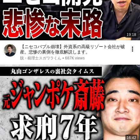
19:18
【ニセコバブル崩壊】外資系の高級リゾート会社が破
産。悲惨の裏側を徹底解説します。
脱・税理士スガワラくん
•
687K views
16:42