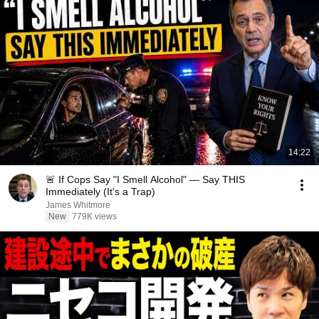
14:22
🚨 If Cops Say "I Smell Alcohol" — Say THIS
Immediately (It's a Trap)
James Whitmore
New
779K views