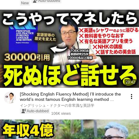
Auto-dubbed
New
20:42
[Shocking English Fluency Method] I’ll introduce the
world’s most famous English learning method ...
イングリッシュ・ドクターの非常識な英語学
Auto-dubbed
106K views