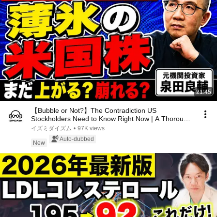
21:45
【Bubble or Not?】The Contradiction US
Stockholders Need to Know Right Now | A Thorough
Investigati...
イズミダイズム
•
97K views
Auto-dubbed
New