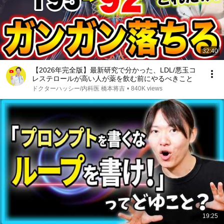
32:40
【2026年完全版】最新研究で分かった、LDL/悪玉コ
レステロールが高い人が薬を飲む前にやるべきこと
ドクターハッシー/内科医 橋本将吉
•
840K views
19:25