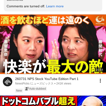
Comments are turned off. 
Learn more
16:54
260731 NPS Stock YouTube Edition Part 1
NewsPicks /ニューズピックス
•
241K views
Auto-dubbed
New