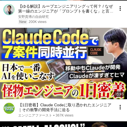
【ゆる解説】ループエンジニアリングって何？ / なぜ
第一線のエンジニアが「プロンプトを書くな」と言っ
ているのか / "Human in the Loop"から"Human on the
安野貴博の自由研究
Loop"へ
New
200K views
35:45
【1日密着】Claude Codeに取り憑かれたエンジニア
｜その衝撃の開発手法に迫る
エンジニアファースト
•
367K views