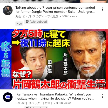
Talking about the 7-year prison sentence demanded
for former Jungle Pocket member Saito [Undergro...
丸山ゴンザレスのディープな世界
•
306K views
Auto-dubbed
New
52:47
[Kei Tanaka vs. Tsurutaro Kataoka] Why don’t you
hesitate when making life decisions? When you're...
ReHacQ−リハック−【公式】
•
339K views